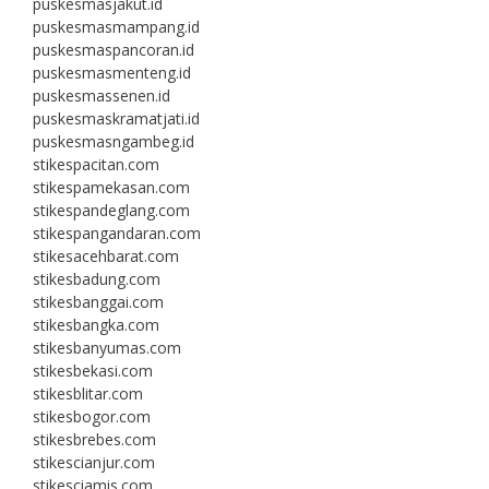
puskesmasjakut.id
puskesmasmampang.id
puskesmaspancoran.id
puskesmasmenteng.id
puskesmassenen.id
puskesmaskramatjati.id
puskesmasngambeg.id
stikespacitan.com
stikespamekasan.com
stikespandeglang.com
stikespangandaran.com
stikesacehbarat.com
stikesbadung.com
stikesbanggai.com
stikesbangka.com
stikesbanyumas.com
stikesbekasi.com
stikesblitar.com
stikesbogor.com
stikesbrebes.com
stikescianjur.com
stikesciamis.com