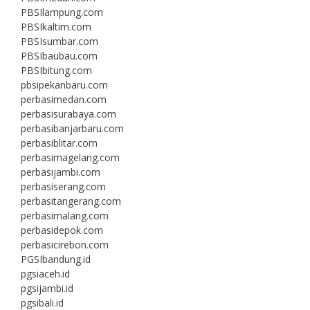
PBSIlampung.com
PBSIkaltim.com
PBSIsumbar.com
PBSIbaubau.com
PBSIbitung.com
pbsipekanbaru.com
perbasimedan.com
perbasisurabaya.com
perbasibanjarbaru.com
perbasiblitar.com
perbasimagelang.com
perbasijambi.com
perbasiserang.com
perbasitangerang.com
perbasimalang.com
perbasidepok.com
perbasicirebon.com
PGSIbandung.id
pgsiaceh.id
pgsijambi.id
pgsibali.id