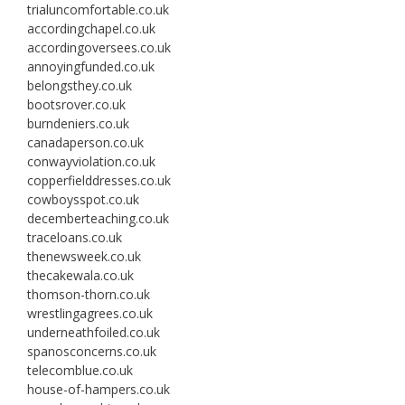
trialuncomfortable.co.uk
accordingchapel.co.uk
accordingoversees.co.uk
annoyingfunded.co.uk
belongsthey.co.uk
bootsrover.co.uk
burndeniers.co.uk
canadaperson.co.uk
conwayviolation.co.uk
copperfielddresses.co.uk
cowboysspot.co.uk
decemberteaching.co.uk
traceloans.co.uk
thenewsweek.co.uk
thecakewala.co.uk
thomson-thorn.co.uk
wrestlingagrees.co.uk
underneathfoiled.co.uk
spanosconcerns.co.uk
telecomblue.co.uk
house-of-hampers.co.uk