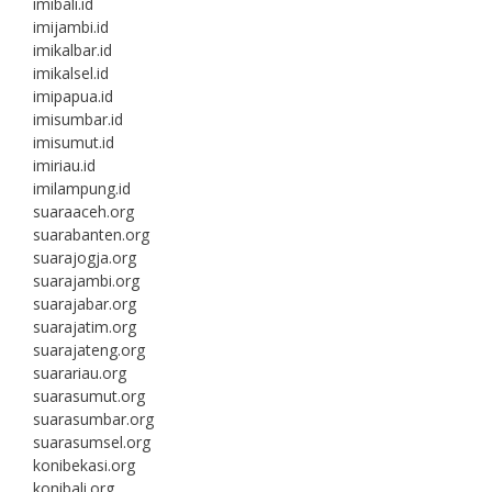
imibali.id
imijambi.id
imikalbar.id
imikalsel.id
imipapua.id
imisumbar.id
imisumut.id
imiriau.id
imilampung.id
suaraaceh.org
suarabanten.org
suarajogja.org
suarajambi.org
suarajabar.org
suarajatim.org
suarajateng.org
suarariau.org
suarasumut.org
suarasumbar.org
suarasumsel.org
konibekasi.org
konibali.org