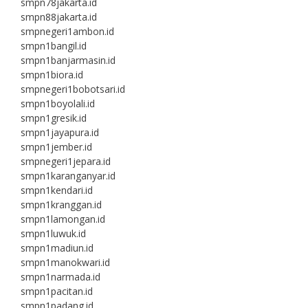
smpn78jakarta.id
smpn88jakarta.id
smpnegeri1ambon.id
smpn1bangil.id
smpn1banjarmasin.id
smpn1biora.id
smpnegeri1bobotsari.id
smpn1boyolali.id
smpn1gresik.id
smpn1jayapura.id
smpn1jember.id
smpnegeri1jepara.id
smpn1karanganyar.id
smpn1kendari.id
smpn1kranggan.id
smpn1lamongan.id
smpn1luwuk.id
smpn1madiun.id
smpn1manokwari.id
smpn1narmada.id
smpn1pacitan.id
smpn1padang.id