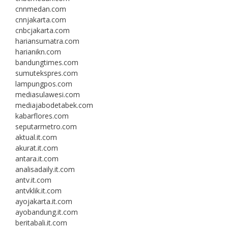
cnnmedan.com
cnnjakarta.com
cnbcjakarta.com
hariansumatra.com
harianikn.com
bandungtimes.com
sumutekspres.com
lampungpos.com
mediasulawesi.com
mediajabodetabek.com
kabarflores.com
seputarmetro.com
aktual.it.com
akurat.it.com
antara.it.com
analisadaily.it.com
antv.it.com
antvklik.it.com
ayojakarta.it.com
ayobandung.it.com
beritabali.it.com