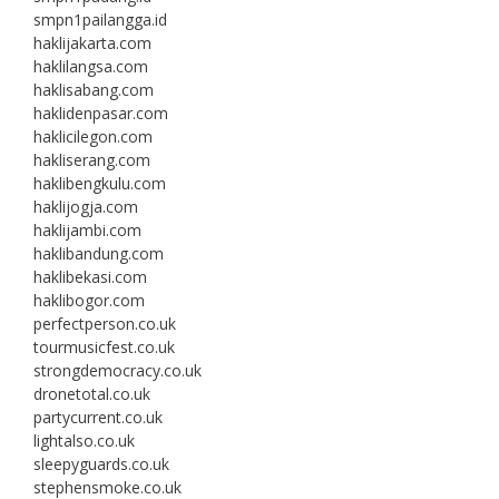
smpn1pailangga.id
haklijakarta.com
haklilangsa.com
haklisabang.com
haklidenpasar.com
haklicilegon.com
hakliserang.com
haklibengkulu.com
haklijogja.com
haklijambi.com
haklibandung.com
haklibekasi.com
haklibogor.com
perfectperson.co.uk
tourmusicfest.co.uk
strongdemocracy.co.uk
dronetotal.co.uk
partycurrent.co.uk
lightalso.co.uk
sleepyguards.co.uk
stephensmoke.co.uk