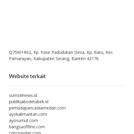
Q75W+R62, Kp. Pasir Padudukan Desa, Kp. Baru, Kec.
Pamarayan, Kabupaten Serang, Banten 42176
Website terkait
sumselnews.id
publikjabodetabek.id
pemudapancasilamedan.com
ayokalimantan.com
ayosumut.com
bangsaoffline.com
cnbcmedan.com