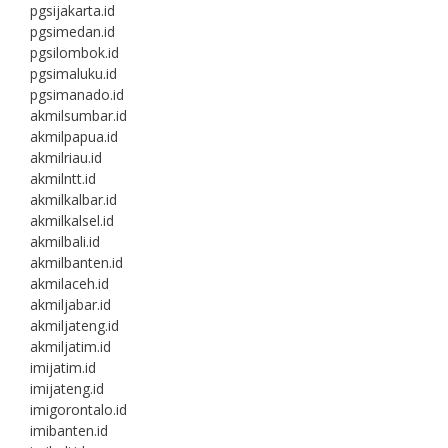
pgsijakarta.id
pgsimedan.id
pgsilombok.id
pgsimaluku.id
pgsimanado.id
akmilsumbar.id
akmilpapua.id
akmilriau.id
akmilntt.id
akmilkalbar.id
akmilkalsel.id
akmilbali.id
akmilbanten.id
akmilaceh.id
akmiljabar.id
akmiljateng.id
akmiljatim.id
imijatim.id
imijateng.id
imigorontalo.id
imibanten.id