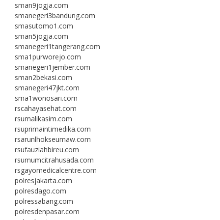
sman9jogja.com
smanegeri3bandung.com
smasutomo1.com
sman5jogja.com
smanegeri1tangerang.com
sma1purworejo.com
smanegeri1jember.com
sman2bekasi.com
smanegeri47jkt.com
sma1wonosari.com
rscahayasehat.com
rsumalikasim.com
rsuprimaintimedika.com
rsarunlhokseumaw.com
rsufauziahbireu.com
rsumumcitrahusada.com
rsgayomedicalcentre.com
polresjakarta.com
polresdago.com
polressabang.com
polresdenpasar.com