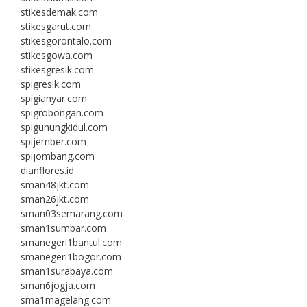
stikesdemak.com
stikesgarut.com
stikesgorontalo.com
stikesgowa.com
stikesgresik.com
spigresik.com
spigianyar.com
spigrobongan.com
spigunungkidul.com
spijember.com
spijombang.com
dianflores.id
sman48jkt.com
sman26jkt.com
sman03semarang.com
sman1sumbar.com
smanegeri1bantul.com
smanegeri1bogor.com
sman1surabaya.com
sman6jogja.com
sma1magelang.com