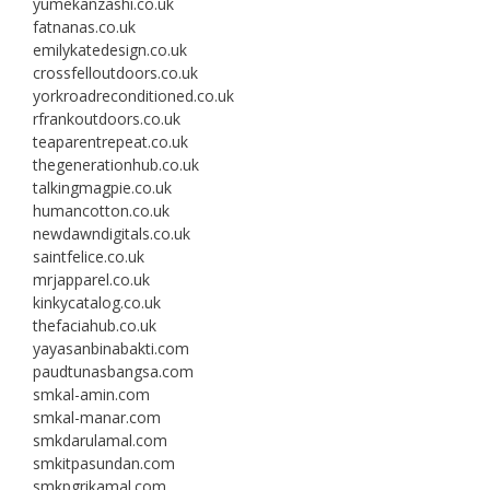
yumekanzashi.co.uk
fatnanas.co.uk
emilykatedesign.co.uk
crossfelloutdoors.co.uk
yorkroadreconditioned.co.uk
rfrankoutdoors.co.uk
teaparentrepeat.co.uk
thegenerationhub.co.uk
talkingmagpie.co.uk
humancotton.co.uk
newdawndigitals.co.uk
saintfelice.co.uk
mrjapparel.co.uk
kinkycatalog.co.uk
thefaciahub.co.uk
yayasanbinabakti.com
paudtunasbangsa.com
smkal-amin.com
smkal-manar.com
smkdarulamal.com
smkitpasundan.com
smkpgrikamal.com