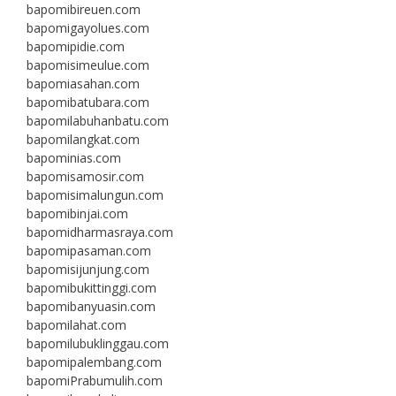
bapomibireuen.com
bapomigayolues.com
bapomipidie.com
bapomisimeulue.com
bapomiasahan.com
bapomibatubara.com
bapomilabuhanbatu.com
bapomilangkat.com
bapominias.com
bapomisamosir.com
bapomisimalungun.com
bapomibinjai.com
bapomidharmasraya.com
bapomipasaman.com
bapomisijunjung.com
bapomibukittinggi.com
bapomibanyuasin.com
bapomilahat.com
bapomilubuklinggau.com
bapomipalembang.com
bapomiPrabumulih.com