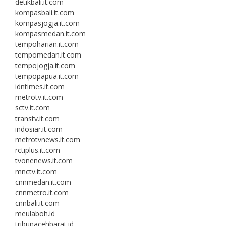
detikbali.it.com
kompasbali.it.com
kompasjogja.it.com
kompasmedan.it.com
tempoharian.it.com
tempomedan.it.com
tempojogja.it.com
tempopapua.it.com
idntimes.it.com
metrotv.it.com
sctv.it.com
transtv.it.com
indosiar.it.com
metrotvnews.it.com
rctiplus.it.com
tvonenews.it.com
mnctv.it.com
cnnmedan.it.com
cnnmetro.it.com
cnnbali.it.com
meulaboh.id
tribunacehbarat.id