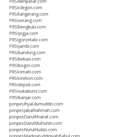
PRSIdenpasar.com
PRSIcilegon.com
PRSItangerang.com
PRSIserang.com
PRSIbengkulu.com
PRSIjogja.com
PRSIgorontalo.com
PRSIjambi.com
PRSIbandung.com
PRSIbekasi.com
PRSIbogor.com
PRSIcimahi.com
PRSIcirebon.com
PRSIdepok.com
PRSIsukabumi.com
PRSIbanjar.com
ponpesIhyaUlumuddin.com
ponpesJabalRahmah.com
ponpesDarulKhairat.com
ponpesDarulMuhsinin.com
ponpesNurulHudas.com
ponpesMadinatuddiniyahBabul.com