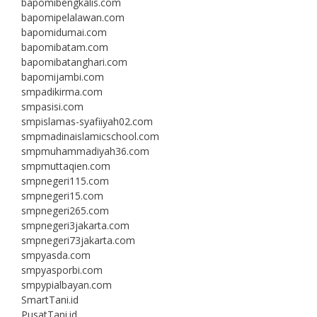
bapomibengkalis.com
bapomipelalawan.com
bapomidumai.com
bapomibatam.com
bapomibatanghari.com
bapomijambi.com
smpadikirma.com
smpasisi.com
smpislamas-syafiiyah02.com
smpmadinaislamicschool.com
smpmuhammadiyah36.com
smpmuttaqien.com
smpnegeri115.com
smpnegeri15.com
smpnegeri265.com
smpnegeri3jakarta.com
smpnegeri73jakarta.com
smpyasda.com
smpyasporbi.com
smpypialbayan.com
SmartTani.id
PusatTani.id