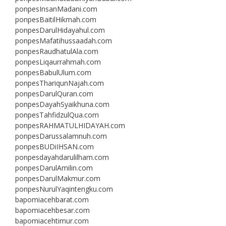
ponpesInsanMadani.com
ponpesBaitilHikmah.com
ponpesDarulHidayahul.com
ponpesMafatihussaadah.com
ponpesRaudhatulAla.com
ponpesLiqaurrahmah.com
ponpesBabulUlum.com
ponpesThariqunNajah.com
ponpesDarulQuran.com
ponpesDayahSyaikhuna.com
ponpesTahfidzulQua.com
ponpesRAHMATULHIDAYAH.com
ponpesDarussalamnuh.com
ponpesBUDiIHSAN.com
ponpesdayahdarulilham.com
ponpesDarulAmilin.com
ponpesDarulMakmur.com
ponpesNurulYaqintengku.com
bapomiacehbarat.com
bapomiacehbesar.com
bapomiacehtimur.com