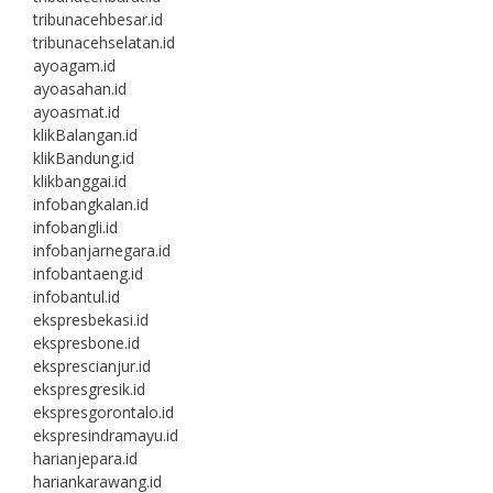
tribunacehbesar.id
tribunacehselatan.id
ayoagam.id
ayoasahan.id
ayoasmat.id
klikBalangan.id
klikBandung.id
klikbanggai.id
infobangkalan.id
infobangli.id
infobanjarnegara.id
infobantaeng.id
infobantul.id
ekspresbekasi.id
ekspresbone.id
eksprescianjur.id
ekspresgresik.id
ekspresgorontalo.id
ekspresindramayu.id
harianjepara.id
hariankarawang.id