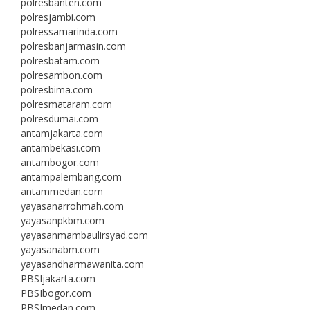
polresbanten.com
polresjambi.com
polressamarinda.com
polresbanjarmasin.com
polresbatam.com
polresambon.com
polresbima.com
polresmataram.com
polresdumai.com
antamjakarta.com
antambekasi.com
antambogor.com
antampalembang.com
antammedan.com
yayasanarrohmah.com
yayasanpkbm.com
yayasanmambaulirsyad.com
yayasanabm.com
yayasandharmawanita.com
PBSIjakarta.com
PBSIbogor.com
PBSImedan.com