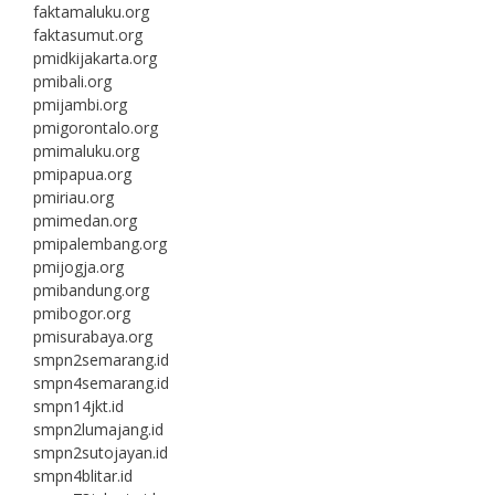
faktamaluku.org
faktasumut.org
pmidkijakarta.org
pmibali.org
pmijambi.org
pmigorontalo.org
pmimaluku.org
pmipapua.org
pmiriau.org
pmimedan.org
pmipalembang.org
pmijogja.org
pmibandung.org
pmibogor.org
pmisurabaya.org
smpn2semarang.id
smpn4semarang.id
smpn14jkt.id
smpn2lumajang.id
smpn2sutojayan.id
smpn4blitar.id