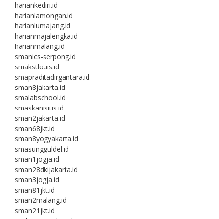
hariankediri.id
harianlamongan.id
harianlumajang.id
harianmajalengka.id
harianmalang.id
smanics-serpong.id
smakstlouis.id
smapraditadirgantara.id
sman8jakarta.id
smalabschool.id
smaskanisius.id
sman2jakarta.id
sman68jkt.id
sman8yogyakarta.id
smasungguldel.id
sman1jogja.id
sman28dkijakarta.id
sman3jogja.id
sman81jkt.id
sman2malang.id
sman21jkt.id