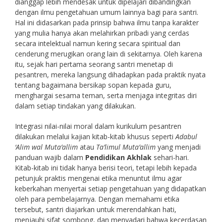
dianggap lebih mendesak untuk dipelajari dibandingkan
dengan ilmu pengetahuan umum lainnya bagi para santri.
Hal ini didasarkan pada prinsip bahwa ilmu tanpa karakter
yang mulia hanya akan melahirkan pribadi yang cerdas
secara intelektual namun kering secara spiritual dan
cenderung merugikan orang lain di sekitarnya. Oleh karena
itu, sejak hari pertama seorang santri menetap di
pesantren, mereka langsung dihadapkan pada praktik nyata
tentang bagaimana bersikap sopan kepada guru,
menghargai sesama teman, serta menjaga integritas diri
dalam setiap tindakan yang dilakukan.
Integrasi nilai-nilai moral dalam kurikulum pesantren
dilakukan melalui kajian kitab-kitab khusus seperti
Adabul
‘Alim wal Muta’allim
atau
Ta’limul Muta’allim
yang menjadi
panduan wajib dalam
Pendidikan Akhlak
sehari-hari.
Kitab-kitab ini tidak hanya berisi teori, tetapi lebih kepada
petunjuk praktis mengenai etika menuntut ilmu agar
keberkahan menyertai setiap pengetahuan yang didapatkan
oleh para pembelajarnya. Dengan memahami etika
tersebut, santri diajarkan untuk merendahkan hati,
menjauhi sifat sombong, dan menyadari bahwa kecerdasan