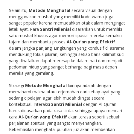
Selain itu,
Metode Menghafal
secara visual dengan
menggunakan mushaf yang memiliki kode warna juga
sangat populer karena memudahkan otak dalam mengingat
letak ayat. Para
Santri Milenial
disarankan untuk memiliki
satu mushaf khusus agar memori spasial mereka semakin
tajam dan membantu proses
Al-Qur’an yang Efektif
dalam jangka panjang. Lingkungan yang kondusif di asrama
mendukung fokus pikiran, sehingga setiap baris kalimat suci
yang dihafalkan dapat meresap ke dalam hati dan menjadi
pedoman hidup yang sangat berharga bagi masa depan
mereka yang gemilang.
Strategi
Metode Menghafal
lainnya adalah dengan
memahami makna atau terjemahan dari setiap ayat yang
sedang dipelajari agar lebih mudah diingat secara
kontekstual. Interaksi
Santri Milenial
dengan Al-Qur’an
harus didasarkan pada rasa cinta, sehingga upaya mencari
cara
Al-Qur’an yang Efektif
akan terasa seperti sebuah
perjalanan spiritual yang sangat menyenangkan.
Keberhasilan menghafal puluhan juz akan memberikan