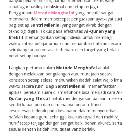
banyak pelajar muslim, namun memerlukan teknik yang
tepat agar hasilnya maksimal dan tetap terjaga.
Penggunaan
Metode Menghafal
yang inovatif sangat
membantu dalam mempercepat penguasaan ayat-ayat suci
bagi setiap
Santri Milenial
yang sangat akrab dengan
teknologi digital. Fokus pada efektivitas
Al-Qur’an yang
Efektif
memungkinkan setiap individu untuk membagi
waktu antara belajar umum dan menambah hafalan secara
seimbang tanpa merasa terbebani oleh target yang terlalu
berat setiap harinya.
Langkah pertama dalam
Metode Menghafal
adalah
dengan melakukan pengulangan atau murajaah secara
konsisten setiap selesai menunaikan ibadah salat wajib lima
waktu secara rutin. Bagi
Santri Milenial
, memanfaatkan
aplikasi perekam suara di smartphone bisa menjadi cara
Al-
Qur’an yang Efektif
untuk mendengarkan bacaan mereka
sendiri kapan pun dan di mana pun berada. Kunci
kesuksesan terletak pada kesabaran dalam menyetorkan
hafalan kepada guru, sehingga kualitas tajwid dan makhraj
huruf tetap terjaga dengan sangat baik, benar, akurat, serta
sesuai dengan kaidah ilmu qiraat yang berlaku.