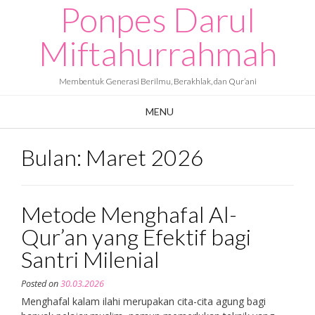
Ponpes Darul
Skip
to
content
Miftahurrahmah
Membentuk Generasi Berilmu, Berakhlak, dan Qur’ani
MENU
Bulan:
Maret 2026
Metode Menghafal Al-
Qur’an yang Efektif bagi
Santri Milenial
Posted on
30.03.2026
Menghafal kalam ilahi merupakan cita-cita agung bagi