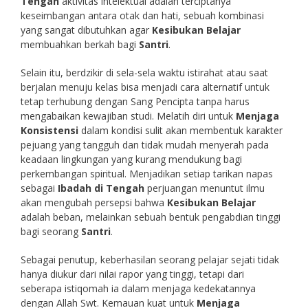
Tengah
aktivitas intelektual adalah terciptanya
keseimbangan antara otak dan hati, sebuah kombinasi
yang sangat dibutuhkan agar
Kesibukan Belajar
membuahkan berkah bagi
Santri
.
Selain itu, berdzikir di sela-sela waktu istirahat atau saat
berjalan menuju kelas bisa menjadi cara alternatif untuk
tetap terhubung dengan Sang Pencipta tanpa harus
mengabaikan kewajiban studi. Melatih diri untuk
Menjaga
Konsistensi
dalam kondisi sulit akan membentuk karakter
pejuang yang tangguh dan tidak mudah menyerah pada
keadaan lingkungan yang kurang mendukung bagi
perkembangan spiritual. Menjadikan setiap tarikan napas
sebagai
Ibadah di Tengah
perjuangan menuntut ilmu
akan mengubah persepsi bahwa
Kesibukan Belajar
adalah beban, melainkan sebuah bentuk pengabdian tinggi
bagi seorang
Santri
.
Sebagai penutup, keberhasilan seorang pelajar sejati tidak
hanya diukur dari nilai rapor yang tinggi, tetapi dari
seberapa istiqomah ia dalam menjaga kedekatannya
dengan Allah Swt. Kemauan kuat untuk
Menjaga