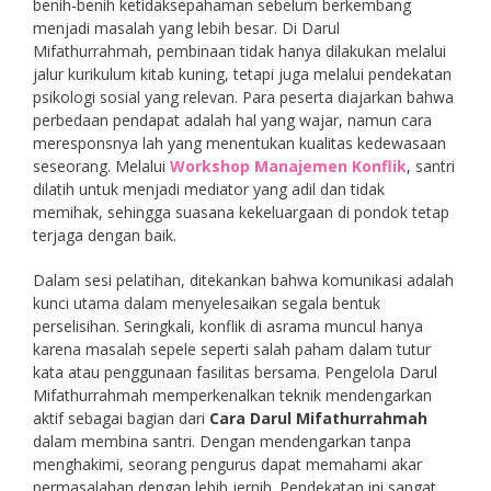
benih-benih ketidaksepahaman sebelum berkembang
menjadi masalah yang lebih besar. Di Darul
Mifathurrahmah, pembinaan tidak hanya dilakukan melalui
jalur kurikulum kitab kuning, tetapi juga melalui pendekatan
psikologi sosial yang relevan. Para peserta diajarkan bahwa
perbedaan pendapat adalah hal yang wajar, namun cara
meresponsnya lah yang menentukan kualitas kedewasaan
seseorang. Melalui
Workshop Manajemen Konflik
, santri
dilatih untuk menjadi mediator yang adil dan tidak
memihak, sehingga suasana kekeluargaan di pondok tetap
terjaga dengan baik.
Dalam sesi pelatihan, ditekankan bahwa komunikasi adalah
kunci utama dalam menyelesaikan segala bentuk
perselisihan. Seringkali, konflik di asrama muncul hanya
karena masalah sepele seperti salah paham dalam tutur
kata atau penggunaan fasilitas bersama. Pengelola Darul
Mifathurrahmah memperkenalkan teknik mendengarkan
aktif sebagai bagian dari
Cara Darul Mifathurrahmah
dalam membina santri. Dengan mendengarkan tanpa
menghakimi, seorang pengurus dapat memahami akar
permasalahan dengan lebih jernih. Pendekatan ini sangat