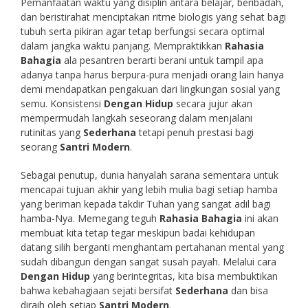
Pemanfaatan waktu yang disiplin antara belajar, beribadah,
dan beristirahat menciptakan ritme biologis yang sehat bagi
tubuh serta pikiran agar tetap berfungsi secara optimal
dalam jangka waktu panjang. Mempraktikkan
Rahasia
Bahagia
ala pesantren berarti berani untuk tampil apa
adanya tanpa harus berpura-pura menjadi orang lain hanya
demi mendapatkan pengakuan dari lingkungan sosial yang
semu. Konsistensi
Dengan Hidup
secara jujur akan
mempermudah langkah seseorang dalam menjalani
rutinitas yang
Sederhana
tetapi penuh prestasi bagi
seorang
Santri Modern
.
Sebagai penutup, dunia hanyalah sarana sementara untuk
mencapai tujuan akhir yang lebih mulia bagi setiap hamba
yang beriman kepada takdir Tuhan yang sangat adil bagi
hamba-Nya. Memegang teguh
Rahasia Bahagia
ini akan
membuat kita tetap tegar meskipun badai kehidupan
datang silih berganti menghantam pertahanan mental yang
sudah dibangun dengan sangat susah payah. Melalui cara
Dengan Hidup
yang berintegritas, kita bisa membuktikan
bahwa kebahagiaan sejati bersifat
Sederhana
dan bisa
diraih oleh setiap
Santri Modern
.