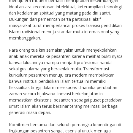
menuju era modern berhasil menciptakan keseimbangan
ideal antara kecerdasan intelektual, keterampilan teknologi,
dan kedalaman spiritual yang matang pada diri santri.
Dukungan dari pemerintah serta partisipasi aktif
masyarakat turut memperlancar proses transisi pendidikan
Islam tradisional menuju standar mutu internasional yang
membanggakan.
Para orang tua kini semakin yakin untuk menyekolahkan
anak-anak mereka ke pesantren karena melihat bukti nyata
bahwa lulusannya mampu menjadi profesional handal
sekaligus ulama yang berakhlak mulia. Transformasi
kurikulum pesantren menuju era modern membuktikan
bahwa institusi pendidikan Islam tertua ini memiliki
fleksibilitas tinggi dalam merespons dinamika perubahan
zaman secara bijaksana. Inovasi berkelanjutan ini
memastikan eksistensi pesantren sebagai pusat peradaban
umat Islam akan terus bersinar terang melintasi berbagai
generasi masa depan.
Komitmen bersama dari seluruh pemangku kepentingan di
lingkungan pesantren sangat esensial untuk menjaga