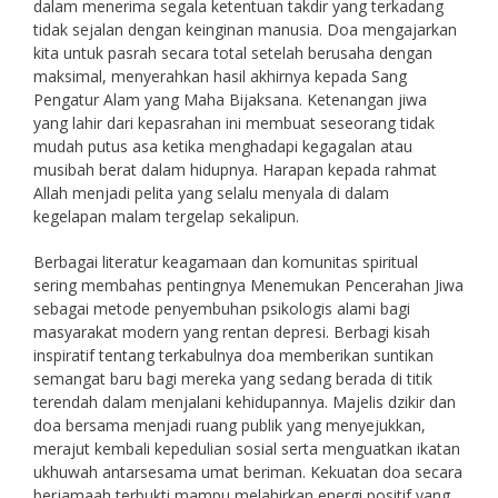
dalam menerima segala ketentuan takdir yang terkadang
tidak sejalan dengan keinginan manusia. Doa mengajarkan
kita untuk pasrah secara total setelah berusaha dengan
maksimal, menyerahkan hasil akhirnya kepada Sang
Pengatur Alam yang Maha Bijaksana. Ketenangan jiwa
yang lahir dari kepasrahan ini membuat seseorang tidak
mudah putus asa ketika menghadapi kegagalan atau
musibah berat dalam hidupnya. Harapan kepada rahmat
Allah menjadi pelita yang selalu menyala di dalam
kegelapan malam tergelap sekalipun.
Berbagai literatur keagamaan dan komunitas spiritual
sering membahas pentingnya Menemukan Pencerahan Jiwa
sebagai metode penyembuhan psikologis alami bagi
masyarakat modern yang rentan depresi. Berbagi kisah
inspiratif tentang terkabulnya doa memberikan suntikan
semangat baru bagi mereka yang sedang berada di titik
terendah dalam menjalani kehidupannya. Majelis dzikir dan
doa bersama menjadi ruang publik yang menyejukkan,
merajut kembali kepedulian sosial serta menguatkan ikatan
ukhuwah antarsesama umat beriman. Kekuatan doa secara
berjamaah terbukti mampu melahirkan energi positif yang