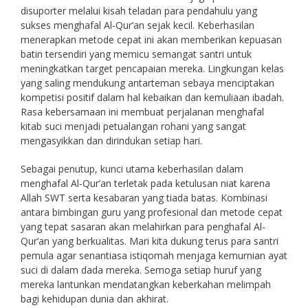
disuporter melalui kisah teladan para pendahulu yang
sukses menghafal Al-Qur’an sejak kecil. Keberhasilan
menerapkan metode cepat ini akan memberikan kepuasan
batin tersendiri yang memicu semangat santri untuk
meningkatkan target pencapaian mereka. Lingkungan kelas
yang saling mendukung antarteman sebaya menciptakan
kompetisi positif dalam hal kebaikan dan kemuliaan ibadah.
Rasa kebersamaan ini membuat perjalanan menghafal
kitab suci menjadi petualangan rohani yang sangat
mengasyikkan dan dirindukan setiap hari.
Sebagai penutup, kunci utama keberhasilan dalam
menghafal Al-Qur’an terletak pada ketulusan niat karena
Allah SWT serta kesabaran yang tiada batas. Kombinasi
antara bimbingan guru yang profesional dan metode cepat
yang tepat sasaran akan melahirkan para penghafal Al-
Qur’an yang berkualitas. Mari kita dukung terus para santri
pemula agar senantiasa istiqomah menjaga kemurnian ayat
suci di dalam dada mereka. Semoga setiap huruf yang
mereka lantunkan mendatangkan keberkahan melimpah
bagi kehidupan dunia dan akhirat.