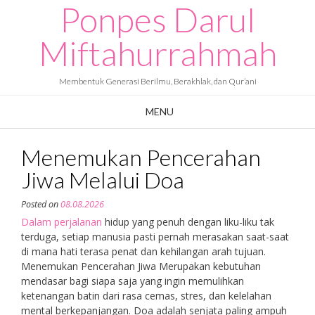
Ponpes Darul
Skip
to
content
Miftahurrahmah
Membentuk Generasi Berilmu, Berakhlak, dan Qur’ani
MENU
Menemukan Pencerahan
Jiwa Melalui Doa
Posted on
08.08.2026
Dalam perjalanan
hidup yang penuh dengan liku-liku tak
terduga, setiap manusia pasti pernah merasakan saat-saat
di mana hati terasa penat dan kehilangan arah tujuan.
Menemukan Pencerahan Jiwa Merupakan kebutuhan
mendasar bagi siapa saja yang ingin memulihkan
ketenangan batin dari rasa cemas, stres, dan kelelahan
mental berkepanjangan. Doa adalah senjata paling ampuh