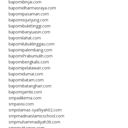
bapomibinjai.com
bapomidharmasraya.com
bapomipasaman.com
bapomisijunjung.com
bapomibukittinggi.com
bapomibanyuasin.com
bapomilahat.com
bapomilubuklinggau.com
bapomipalembang.com
bapomiPrabumulih.com
bapomibengkalis.com
bapomipelalawan.com
bapomidumai.com
bapomibatam.com
bapomibatanghari.com
bapomijambi.com
smpadikirma.com
smpasisi.com
smpislamas-syafiiyah02.com
smpmadinaislamicschool.com
smpmuhammadiyah36.com
smpmuttaqien.com