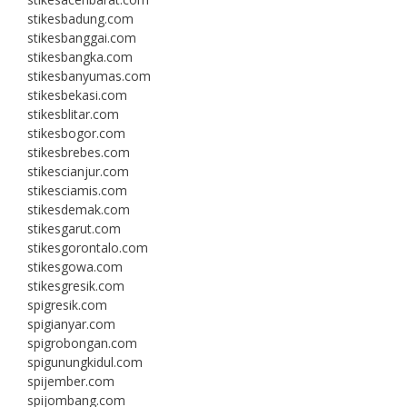
stikesbadung.com
stikesbanggai.com
stikesbangka.com
stikesbanyumas.com
stikesbekasi.com
stikesblitar.com
stikesbogor.com
stikesbrebes.com
stikescianjur.com
stikesciamis.com
stikesdemak.com
stikesgarut.com
stikesgorontalo.com
stikesgowa.com
stikesgresik.com
spigresik.com
spigianyar.com
spigrobongan.com
spigunungkidul.com
spijember.com
spijombang.com