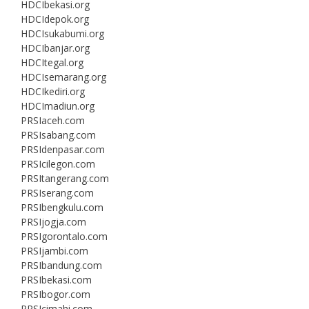
HDCIbekasi.org
HDCIdepok.org
HDCIsukabumi.org
HDCIbanjar.org
HDCItegal.org
HDCIsemarang.org
HDCIkediri.org
HDCImadiun.org
PRSIaceh.com
PRSIsabang.com
PRSIdenpasar.com
PRSIcilegon.com
PRSItangerang.com
PRSIserang.com
PRSIbengkulu.com
PRSIjogja.com
PRSIgorontalo.com
PRSIjambi.com
PRSIbandung.com
PRSIbekasi.com
PRSIbogor.com
PRSIcimahi.com