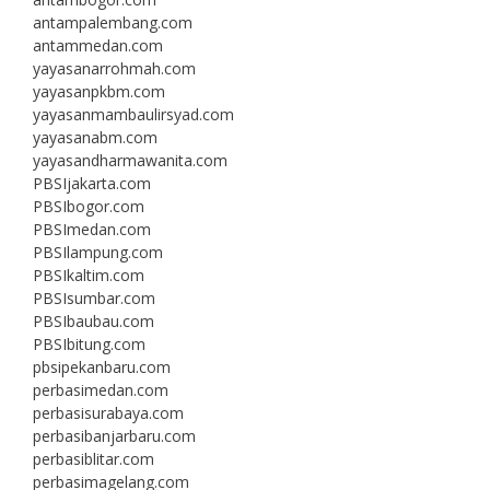
antampalembang.com
antammedan.com
yayasanarrohmah.com
yayasanpkbm.com
yayasanmambaulirsyad.com
yayasanabm.com
yayasandharmawanita.com
PBSIjakarta.com
PBSIbogor.com
PBSImedan.com
PBSIlampung.com
PBSIkaltim.com
PBSIsumbar.com
PBSIbaubau.com
PBSIbitung.com
pbsipekanbaru.com
perbasimedan.com
perbasisurabaya.com
perbasibanjarbaru.com
perbasiblitar.com
perbasimagelang.com