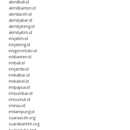
akmilbali.id
akmilbanten.id
akmilaceh.id
akmiljabar.id
akmiljateng.id
akmiljatim.id
imijatim.id
imijateng.id
imigorontalo.id
imibanten.id
imibali.id
imijambi.id
imikalbar.id
imikalsel.id
imipapua.id
imisumbar.id
imisumut.id
imiriau.id
imilampung.id
suaraaceh.org
suarabanten.org
suarajogja.org