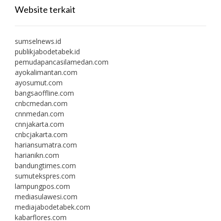
Website terkait
sumselnews.id
publikjabodetabek.id
pemudapancasilamedan.com
ayokalimantan.com
ayosumut.com
bangsaoffline.com
cnbcmedan.com
cnnmedan.com
cnnjakarta.com
cnbcjakarta.com
hariansumatra.com
harianikn.com
bandungtimes.com
sumutekspres.com
lampungpos.com
mediasulawesi.com
mediajabodetabek.com
kabarflores.com