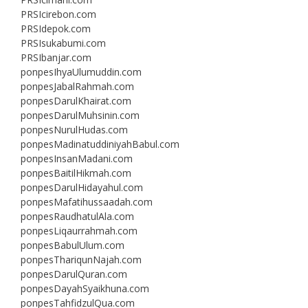
PRSIcirebon.com
PRSIdepok.com
PRSIsukabumi.com
PRSIbanjar.com
ponpesIhyaUlumuddin.com
ponpesJabalRahmah.com
ponpesDarulKhairat.com
ponpesDarulMuhsinin.com
ponpesNurulHudas.com
ponpesMadinatuddiniyahBabul.com
ponpesInsanMadani.com
ponpesBaitilHikmah.com
ponpesDarulHidayahul.com
ponpesMafatihussaadah.com
ponpesRaudhatulAla.com
ponpesLiqaurrahmah.com
ponpesBabulUlum.com
ponpesThariqunNajah.com
ponpesDarulQuran.com
ponpesDayahSyaikhuna.com
ponpesTahfidzulQua.com