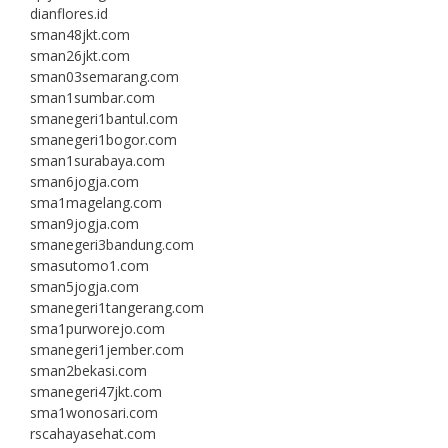
dianflores.id
sman48jkt.com
sman26jkt.com
sman03semarang.com
sman1sumbar.com
smanegeri1bantul.com
smanegeri1bogor.com
sman1surabaya.com
sman6jogja.com
sma1magelang.com
sman9jogja.com
smanegeri3bandung.com
smasutomo1.com
sman5jogja.com
smanegeri1tangerang.com
sma1purworejo.com
smanegeri1jember.com
sman2bekasi.com
smanegeri47jkt.com
sma1wonosari.com
rscahayasehat.com