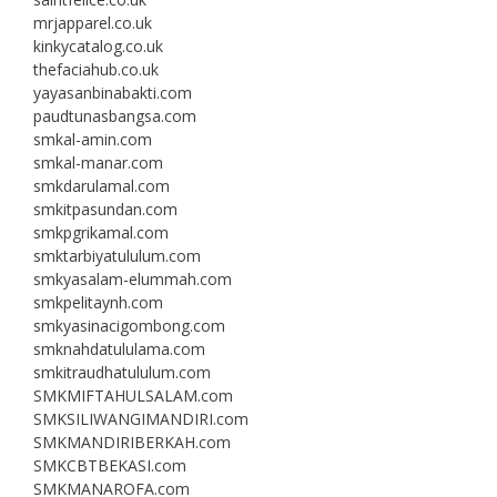
mrjapparel.co.uk
kinkycatalog.co.uk
thefaciahub.co.uk
yayasanbinabakti.com
paudtunasbangsa.com
smkal-amin.com
smkal-manar.com
smkdarulamal.com
smkitpasundan.com
smkpgrikamal.com
smktarbiyatululum.com
smkyasalam-elummah.com
smkpelitaynh.com
smkyasinacigombong.com
smknahdatululama.com
smkitraudhatululum.com
SMKMIFTAHULSALAM.com
SMKSILIWANGIMANDIRI.com
SMKMANDIRIBERKAH.com
SMKCBTBEKASI.com
SMKMANAROFA.com