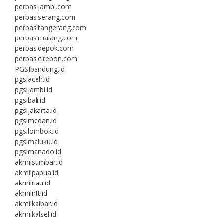
perbasijambi.com
perbasiserang.com
perbasitangerang.com
perbasimalang.com
perbasidepok.com
perbasicirebon.com
PGSIbandung.id
pgsiaceh.id
pgsijambi.id
pgsibali.id
pgsijakarta.id
pgsimedan.id
pgsilombok.id
pgsimaluku.id
pgsimanado.id
akmilsumbar.id
akmilpapua.id
akmilriau.id
akmilntt.id
akmilkalbar.id
akmilkalsel.id