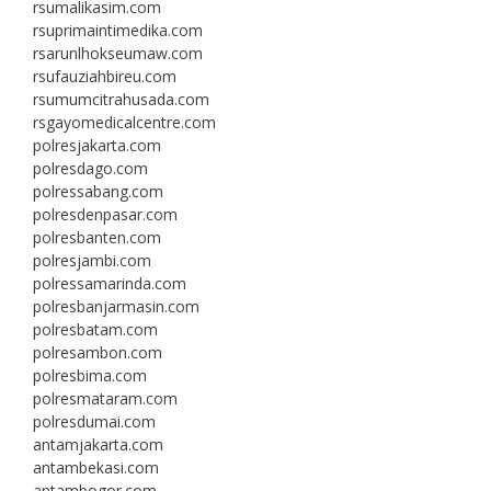
rsumalikasim.com
rsuprimaintimedika.com
rsarunlhokseumaw.com
rsufauziahbireu.com
rsumumcitrahusada.com
rsgayomedicalcentre.com
polresjakarta.com
polresdago.com
polressabang.com
polresdenpasar.com
polresbanten.com
polresjambi.com
polressamarinda.com
polresbanjarmasin.com
polresbatam.com
polresambon.com
polresbima.com
polresmataram.com
polresdumai.com
antamjakarta.com
antambekasi.com
antambogor.com