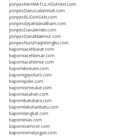
ponpesRAHMATULHIDAYAH.com
ponpesDarussalamnuh.com
ponpesBUDiIHSAN.com
ponpesdayahdarulilham.com
ponpesDarulAmilin.com
ponpesDarulMakmur.com
ponpesNurulYaqintengku.com
bapomiacehbarat.com
bapomiacehbesar.com
bapomiacehtimur.com
bapomibireuen.com
bapomigayolues.com
bapomipidie.com
bapomisimeulue.com
bapomiasahan.com
bapomibatubara.com
bapomilabuhanbatu.com
bapomilangkat.com
bapominias.com
bapomisamosir.com
bapomisimalungun.com