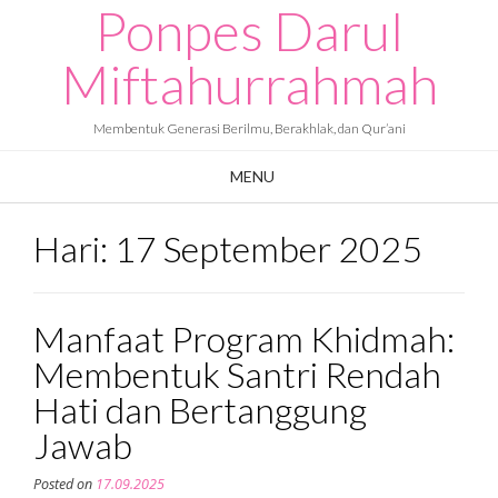
Ponpes Darul
Skip
to
content
Miftahurrahmah
Membentuk Generasi Berilmu, Berakhlak, dan Qur’ani
MENU
Hari:
17 September 2025
Manfaat Program Khidmah:
Membentuk Santri Rendah
Hati dan Bertanggung
Jawab
Posted on
17.09.2025