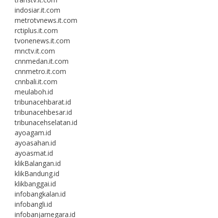
indosiar.it.com
metrotvnews.it.com
rctiplus.it.com
tvonenews.it.com
mnctv.it.com
cnnmedan.it.com
cnnmetro.it.com
cnnbali.it.com
meulaboh.id
tribunacehbarat.id
tribunacehbesar.id
tribunacehselatan.id
ayoagam.id
ayoasahan.id
ayoasmat.id
klikBalangan.id
klikBandung.id
klikbanggai.id
infobangkalan.id
infobangli.id
infobanjarnegara.id