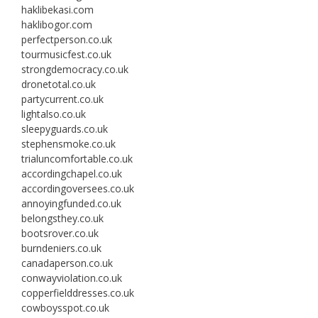
haklibekasi.com
haklibogor.com
perfectperson.co.uk
tourmusicfest.co.uk
strongdemocracy.co.uk
dronetotal.co.uk
partycurrent.co.uk
lightalso.co.uk
sleepyguards.co.uk
stephensmoke.co.uk
trialuncomfortable.co.uk
accordingchapel.co.uk
accordingoversees.co.uk
annoyingfunded.co.uk
belongsthey.co.uk
bootsrover.co.uk
burndeniers.co.uk
canadaperson.co.uk
conwayviolation.co.uk
copperfielddresses.co.uk
cowboysspot.co.uk