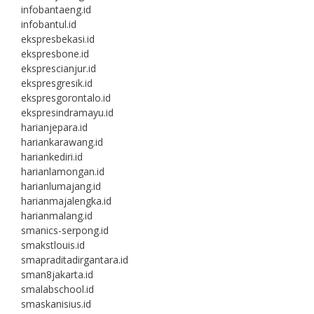
infobantaeng.id
infobantul.id
ekspresbekasi.id
ekspresbone.id
eksprescianjur.id
ekspresgresik.id
ekspresgorontalo.id
ekspresindramayu.id
harianjepara.id
hariankarawang.id
hariankediri.id
harianlamongan.id
harianlumajang.id
harianmajalengka.id
harianmalang.id
smanics-serpong.id
smakstlouis.id
smapraditadirgantara.id
sman8jakarta.id
smalabschool.id
smaskanisius.id