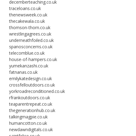
decemberteaching.co.uk
traceloans.co.uk
thenewsweek.co.uk
thecakewala.co.uk
thomson-thorn.co.uk
wrestlingagrees.co.uk
underneathfoiled.co.uk
spanosconcerns.co.uk
telecomblue.co.uk
house-of-hampers.co.uk
yumekanzashi.co.uk
fatnanas.co.uk
emilykatedesign.co.uk
crossfelloutdoors.co.uk
yorkroadreconditioned.co.uk
rfrankoutdoors.co.uk
teaparentrepeat.co.uk
thegenerationhub.co.uk
talkingmagpie.co.uk
humancotton.co.uk
newdawndigitals.co.uk
saintfelice.co.uk