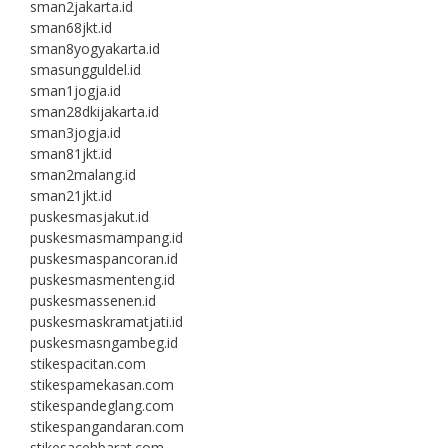
sman2jakarta.id
sman68jkt.id
sman8yogyakarta.id
smasungguldel.id
sman1jogja.id
sman28dkijakarta.id
sman3jogja.id
sman81jkt.id
sman2malang.id
sman21jkt.id
puskesmasjakut.id
puskesmasmampang.id
puskesmaspancoran.id
puskesmasmenteng.id
puskesmassenen.id
puskesmaskramatjati.id
puskesmasngambeg.id
stikespacitan.com
stikespamekasan.com
stikespandeglang.com
stikespangandaran.com
stikesacehbarat.com