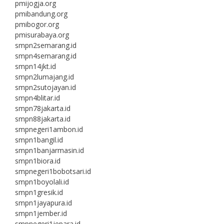
pmijogja.org
pmibandung.org
pmibogor.org
pmisurabaya.org
smpn2semarang.id
smpn4semarang.id
smpn14jkt.id
smpn2lumajang.id
smpn2sutojayan.id
smpn4blitar.id
smpn78jakarta.id
smpn88jakarta.id
smpnegeri1ambon.id
smpn1bangil.id
smpn1banjarmasin.id
smpn1biora.id
smpnegeri1bobotsari.id
smpn1boyolali.id
smpn1gresik.id
smpn1jayapura.id
smpn1jember.id
smpnegeri1jepara.id