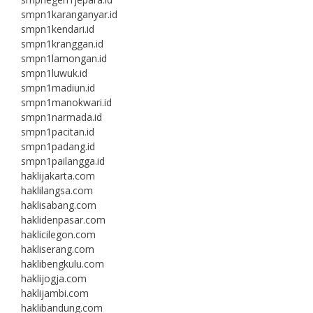
smpn1karanganyar.id
smpn1kendari.id
smpn1kranggan.id
smpn1lamongan.id
smpn1luwuk.id
smpn1madiun.id
smpn1manokwari.id
smpn1narmada.id
smpn1pacitan.id
smpn1padang.id
smpn1pailangga.id
haklijakarta.com
haklilangsa.com
haklisabang.com
haklidenpasar.com
haklicilegon.com
hakliserang.com
haklibengkulu.com
haklijogja.com
haklijambi.com
haklibandung.com