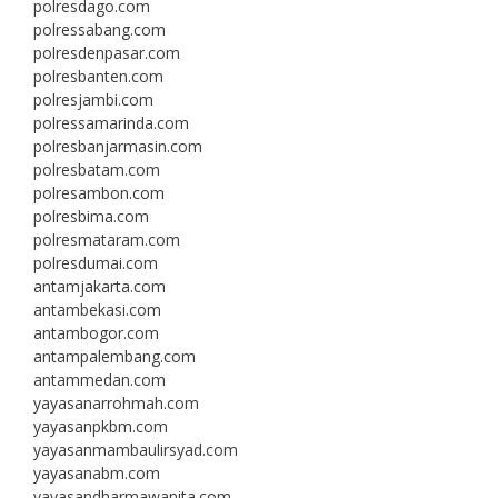
polresdago.com
polressabang.com
polresdenpasar.com
polresbanten.com
polresjambi.com
polressamarinda.com
polresbanjarmasin.com
polresbatam.com
polresambon.com
polresbima.com
polresmataram.com
polresdumai.com
antamjakarta.com
antambekasi.com
antambogor.com
antampalembang.com
antammedan.com
yayasanarrohmah.com
yayasanpkbm.com
yayasanmambaulirsyad.com
yayasanabm.com
yayasandharmawanita.com