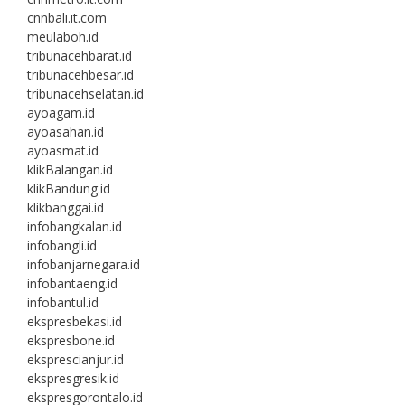
cnnbali.it.com
meulaboh.id
tribunacehbarat.id
tribunacehbesar.id
tribunacehselatan.id
ayoagam.id
ayoasahan.id
ayoasmat.id
klikBalangan.id
klikBandung.id
klikbanggai.id
infobangkalan.id
infobangli.id
infobanjarnegara.id
infobantaeng.id
infobantul.id
ekspresbekasi.id
ekspresbone.id
eksprescianjur.id
ekspresgresik.id
ekspresgorontalo.id