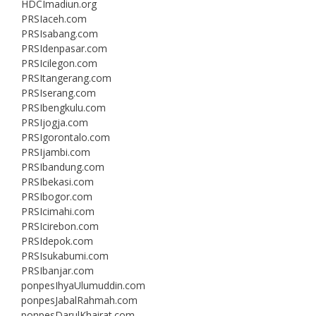
HDCImadiun.org
PRSIaceh.com
PRSIsabang.com
PRSIdenpasar.com
PRSIcilegon.com
PRSItangerang.com
PRSIserang.com
PRSIbengkulu.com
PRSIjogja.com
PRSIgorontalo.com
PRSIjambi.com
PRSIbandung.com
PRSIbekasi.com
PRSIbogor.com
PRSIcimahi.com
PRSIcirebon.com
PRSIdepok.com
PRSIsukabumi.com
PRSIbanjar.com
ponpesIhyaUlumuddin.com
ponpesJabalRahmah.com
ponpesDarulKhairat.com