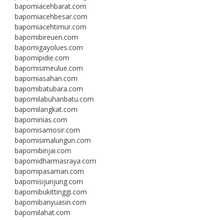
bapomiacehbarat.com
bapomiacehbesar.com
bapomiacehtimur.com
bapomibireuen.com
bapomigayolues.com
bapomipidie.com
bapomisimeulue.com
bapomiasahan.com
bapomibatubara.com
bapomilabuhanbatu.com
bapomilangkat.com
bapominias.com
bapomisamosir.com
bapomisimalungun.com
bapomibinjai.com
bapomidharmasraya.com
bapomipasaman.com
bapomisijunjung.com
bapomibukittinggi.com
bapomibanyuasin.com
bapomilahat.com