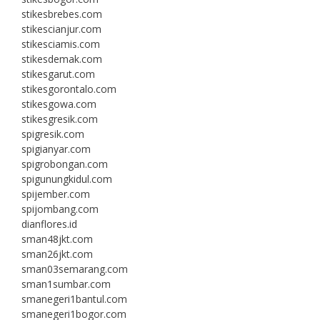
stikesbrebes.com
stikescianjur.com
stikesciamis.com
stikesdemak.com
stikesgarut.com
stikesgorontalo.com
stikesgowa.com
stikesgresik.com
spigresik.com
spigianyar.com
spigrobongan.com
spigunungkidul.com
spijember.com
spijombang.com
dianflores.id
sman48jkt.com
sman26jkt.com
sman03semarang.com
sman1sumbar.com
smanegeri1bantul.com
smanegeri1bogor.com