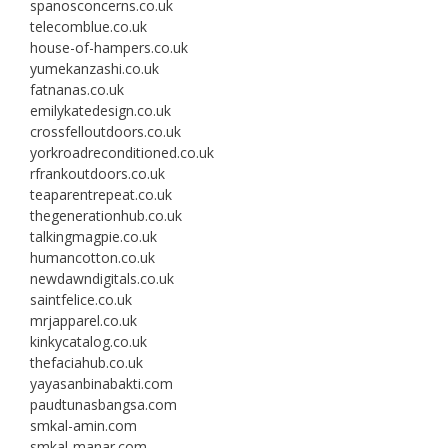
spanosconcerns.co.uk
telecomblue.co.uk
house-of-hampers.co.uk
yumekanzashi.co.uk
fatnanas.co.uk
emilykatedesign.co.uk
crossfelloutdoors.co.uk
yorkroadreconditioned.co.uk
rfrankoutdoors.co.uk
teaparentrepeat.co.uk
thegenerationhub.co.uk
talkingmagpie.co.uk
humancotton.co.uk
newdawndigitals.co.uk
saintfelice.co.uk
mrjapparel.co.uk
kinkycatalog.co.uk
thefaciahub.co.uk
yayasanbinabakti.com
paudtunasbangsa.com
smkal-amin.com
smkal-manar.com