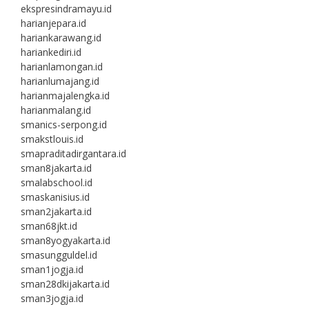
ekspresindramayu.id
harianjepara.id
hariankarawang.id
hariankediri.id
harianlamongan.id
harianlumajang.id
harianmajalengka.id
harianmalang.id
smanics-serpong.id
smakstlouis.id
smapraditadirgantara.id
sman8jakarta.id
smalabschool.id
smaskanisius.id
sman2jakarta.id
sman68jkt.id
sman8yogyakarta.id
smasungguldel.id
sman1jogja.id
sman28dkijakarta.id
sman3jogja.id