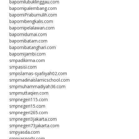
bapomilubuklinggau.com
bapomipalembang.com
bapomiPrabumulih.com
bapomibengkalis.com
bapomipelalawan.com
bapomidumai.com
bapomibatam.com
bapomibatanghari.com
bapomijambi.com
smpadikirma.com
smpasisi.com
smpislamas-syafiiyah02.com
smpmadinaislamicschool.com
smpmuhammadiyah36.com
smpmuttaqien.com
smpnegeri115.com
smpnegeri15.com
smpnegeri265.com
smpnegeri3jakarta.com
smpnegeri73jakarta.com
smpyasda.com
smpyasporbi.com