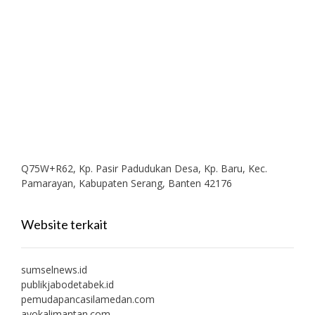
Q75W+R62, Kp. Pasir Padudukan Desa, Kp. Baru, Kec.
Pamarayan, Kabupaten Serang, Banten 42176
Website terkait
sumselnews.id
publikjabodetabek.id
pemudapancasilamedan.com
ayokalimantan.com