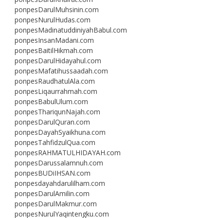
ponpesDarulMuhsinin.com
ponpesNurulHudas.com
ponpesMadinatuddiniyahBabul.com
ponpesInsanMadani.com
ponpesBaitilHikmah.com
ponpesDarulHidayahul.com
ponpesMafatihussaadah.com
ponpesRaudhatulAla.com
ponpesLiqaurrahmah.com
ponpesBabulUlum.com
ponpesThariqunNajah.com
ponpesDarulQuran.com
ponpesDayahSyaikhuna.com
ponpesTahfidzulQua.com
ponpesRAHMATULHIDAYAH.com
ponpesDarussalamnuh.com
ponpesBUDiIHSAN.com
ponpesdayahdarulilham.com
ponpesDarulAmilin.com
ponpesDarulMakmur.com
ponpesNurulYaqintengku.com