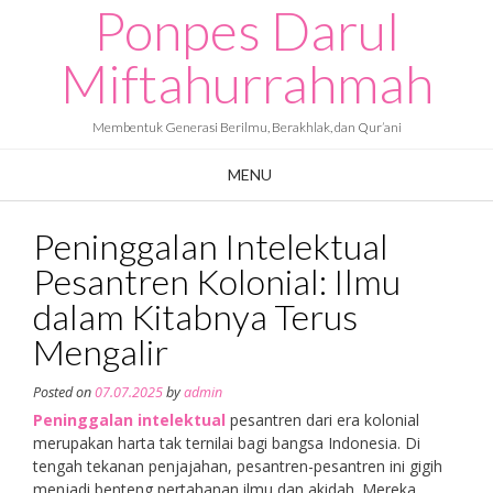
Ponpes Darul
Skip
to
content
Miftahurrahmah
Membentuk Generasi Berilmu, Berakhlak, dan Qur’ani
MENU
Peninggalan Intelektual
Pesantren Kolonial: Ilmu
dalam Kitabnya Terus
Mengalir
Posted on
07.07.2025
by
admin
Peninggalan intelektual
pesantren dari era kolonial
merupakan harta tak ternilai bagi bangsa Indonesia. Di
tengah tekanan penjajahan, pesantren-pesantren ini gigih
menjadi benteng pertahanan ilmu dan akidah. Mereka