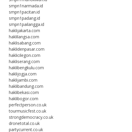
smpn1narmada.id
smpn1pacitan.id
smpn1padang.id
smpn1pailangga.id
haklijakarta.com
haklilangsa.com
haklisabang.com
haklidenpasar.com
haklicilegon.com
hakliserang.com
haklibengkulu.com
haklijogja.com
haklijambi.com
haklibandung.com
haklibekasi.com
haklibogor.com
perfectperson.co.uk
tourmusicfest.co.uk
strongdemocracy.co.uk
dronetotal.co.uk
partycurrent.co.uk