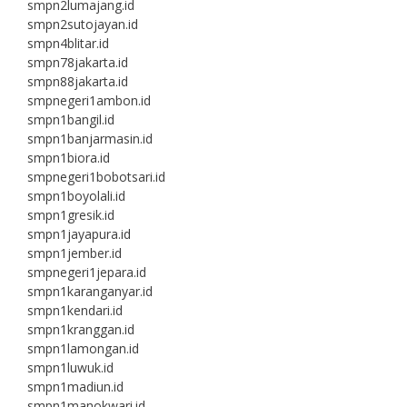
smpn2lumajang.id
smpn2sutojayan.id
smpn4blitar.id
smpn78jakarta.id
smpn88jakarta.id
smpnegeri1ambon.id
smpn1bangil.id
smpn1banjarmasin.id
smpn1biora.id
smpnegeri1bobotsari.id
smpn1boyolali.id
smpn1gresik.id
smpn1jayapura.id
smpn1jember.id
smpnegeri1jepara.id
smpn1karanganyar.id
smpn1kendari.id
smpn1kranggan.id
smpn1lamongan.id
smpn1luwuk.id
smpn1madiun.id
smpn1manokwari.id