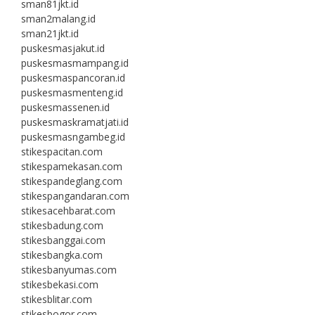
sman81jkt.id
sman2malang.id
sman21jkt.id
puskesmasjakut.id
puskesmasmampang.id
puskesmaspancoran.id
puskesmasmenteng.id
puskesmassenen.id
puskesmaskramatjati.id
puskesmasngambeg.id
stikespacitan.com
stikespamekasan.com
stikespandeglang.com
stikespangandaran.com
stikesacehbarat.com
stikesbadung.com
stikesbanggai.com
stikesbangka.com
stikesbanyumas.com
stikesbekasi.com
stikesblitar.com
stikesbogor.com