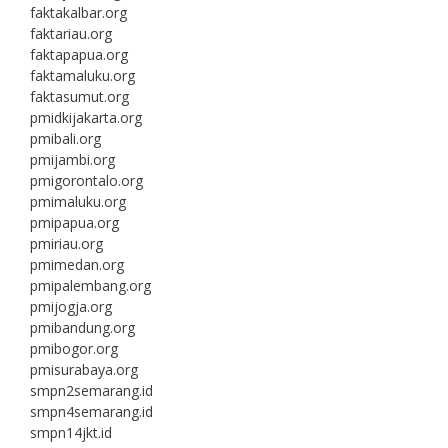
faktakalbar.org
faktariau.org
faktapapua.org
faktamaluku.org
faktasumut.org
pmidkijakarta.org
pmibali.org
pmijambi.org
pmigorontalo.org
pmimaluku.org
pmipapua.org
pmiriau.org
pmimedan.org
pmipalembang.org
pmijogja.org
pmibandung.org
pmibogor.org
pmisurabaya.org
smpn2semarang.id
smpn4semarang.id
smpn14jkt.id