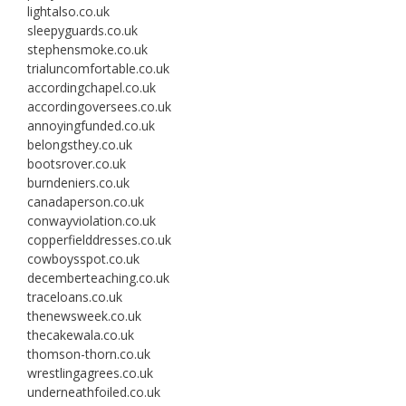
lightalso.co.uk
sleepyguards.co.uk
stephensmoke.co.uk
trialuncomfortable.co.uk
accordingchapel.co.uk
accordingoversees.co.uk
annoyingfunded.co.uk
belongsthey.co.uk
bootsrover.co.uk
burndeniers.co.uk
canadaperson.co.uk
conwayviolation.co.uk
copperfielddresses.co.uk
cowboysspot.co.uk
decemberteaching.co.uk
traceloans.co.uk
thenewsweek.co.uk
thecakewala.co.uk
thomson-thorn.co.uk
wrestlingagrees.co.uk
underneathfoiled.co.uk