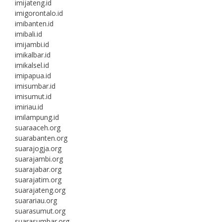
imijateng.id
imigorontalo.id
imibanten.id
imibali.id
imijambi.id
imikalbar.id
imikalsel.id
imipapua.id
imisumbar.id
imisumut.id
imiriau.id
imilampung.id
suaraaceh.org
suarabanten.org
suarajogja.org
suarajambi.org
suarajabar.org
suarajatim.org
suarajateng.org
suarariau.org
suarasumut.org
suarasumbar.org