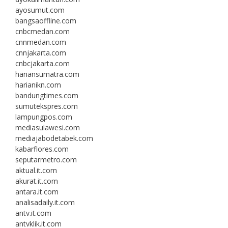
ayosumut.com
bangsaoffline.com
cnbcmedan.com
cnnmedan.com
cnnjakarta.com
cnbcjakarta.com
hariansumatra.com
harianikn.com
bandungtimes.com
sumutekspres.com
lampungpos.com
mediasulawesi.com
mediajabodetabek.com
kabarflores.com
seputarmetro.com
aktual.it.com
akurat.it.com
antara.it.com
analisadaily.it.com
antv.it.com
antvklik.it.com