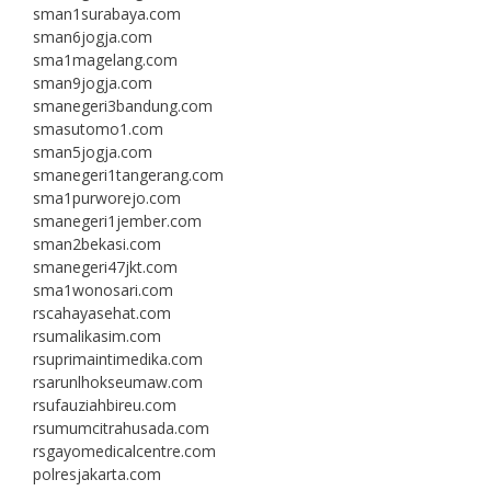
sman1surabaya.com
sman6jogja.com
sma1magelang.com
sman9jogja.com
smanegeri3bandung.com
smasutomo1.com
sman5jogja.com
smanegeri1tangerang.com
sma1purworejo.com
smanegeri1jember.com
sman2bekasi.com
smanegeri47jkt.com
sma1wonosari.com
rscahayasehat.com
rsumalikasim.com
rsuprimaintimedika.com
rsarunlhokseumaw.com
rsufauziahbireu.com
rsumumcitrahusada.com
rsgayomedicalcentre.com
polresjakarta.com