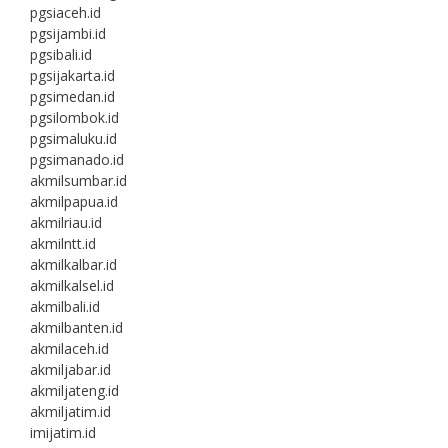
pgsiaceh.id
pgsijambi.id
pgsibali.id
pgsijakarta.id
pgsimedan.id
pgsilombok.id
pgsimaluku.id
pgsimanado.id
akmilsumbar.id
akmilpapua.id
akmilriau.id
akmilntt.id
akmilkalbar.id
akmilkalsel.id
akmilbali.id
akmilbanten.id
akmilaceh.id
akmiljabar.id
akmiljateng.id
akmiljatim.id
imijatim.id