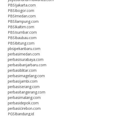
PBSIjakarta.com
PBSIbogor.com
PBSImedan.com
PBSIlampung.com
PBSIkaltim.com
PBSIsumbar.com
PBSIbaubau.com
PBSIbitung.com
pbsipekanbaru.com
perbasimedan.com
perbasisurabaya.com
perbasibanjarbaru.com
perbasiblitar.com
perbasimagelang.com
perbasijambi.com
perbasiserang.com
perbasitangerang.com
perbasimalang.com
perbasidepok.com
perbasicirebon.com
PGSIbandung.id