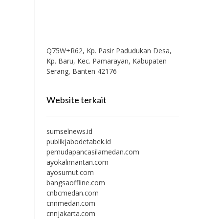
Q75W+R62, Kp. Pasir Padudukan Desa,
Kp. Baru, Kec. Pamarayan, Kabupaten
Serang, Banten 42176
Website terkait
sumselnews.id
publikjabodetabek.id
pemudapancasilamedan.com
ayokalimantan.com
ayosumut.com
bangsaoffline.com
cnbcmedan.com
cnnmedan.com
cnnjakarta.com