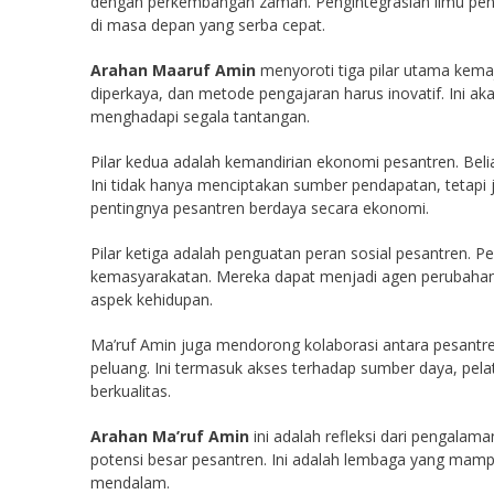
dengan perkembangan zaman. Pengintegrasian ilmu penge
di masa depan yang serba cepat.
Arahan Maaruf Amin
menyoroti tiga pilar utama kemaj
diperkaya, dan metode pengajaran harus inovatif. Ini aka
menghadapi segala tantangan.
Pilar kedua adalah kemandirian ekonomi pesantren. Bel
Ini tidak hanya menciptakan sumber pendapatan, tetapi 
pentingnya pesantren berdaya secara ekonomi.
Pilar ketiga adalah penguatan peran sosial pesantren. P
kemasyarakatan. Mereka dapat menjadi agen perubahan 
aspek kehidupan.
Ma’ruf Amin juga mendorong kolaborasi antara pesantre
peluang. Ini termasuk akses terhadap sumber daya, pela
berkualitas.
Arahan Ma’ruf Amin
ini adalah refleksi dari pengalam
potensi besar pesantren. Ini adalah lembaga yang mam
mendalam.