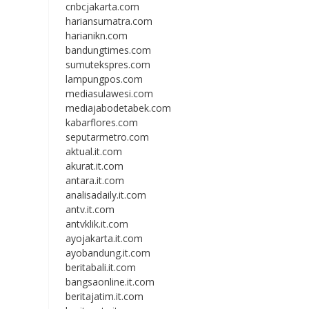
cnbcjakarta.com
hariansumatra.com
harianikn.com
bandungtimes.com
sumutekspres.com
lampungpos.com
mediasulawesi.com
mediajabodetabek.com
kabarflores.com
seputarmetro.com
aktual.it.com
akurat.it.com
antara.it.com
analisadaily.it.com
antv.it.com
antvklik.it.com
ayojakarta.it.com
ayobandung.it.com
beritabali.it.com
bangsaonline.it.com
beritajatim.it.com