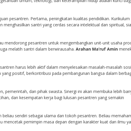
tahuan umum, teknologi, dan keterampilan hidup adalah kunci bagi
uan pesantren. Pertama, peningkatan kualitas pendidikan. Kurikulum
n menghasilkan santri yang cerdas secara intelektual dan spiritual, si
iau mendorong pesantren untuk mengembangkan unit-unit usaha prod
juga melatih santri dalam berwirausaha.
Arahan Ma’ruf Amin
menek
esantren harus lebih aktif dalam menyelesaikan masalah-masalah sosi
yang positif, berkontribusi pada pembangunan bangsa dalam berbag
n, pemerintah, dan pihak swasta. Sinergi ini akan membuka lebih ban
tihan, dan kesempatan kerja bagi lulusan pesantren yang semakin
an beliau sendiri sebagai ulama dan tokoh pesantren. Beliau memaham
pu mencetak pemimpin masa depan dengan karakter kuat dan ilmu y