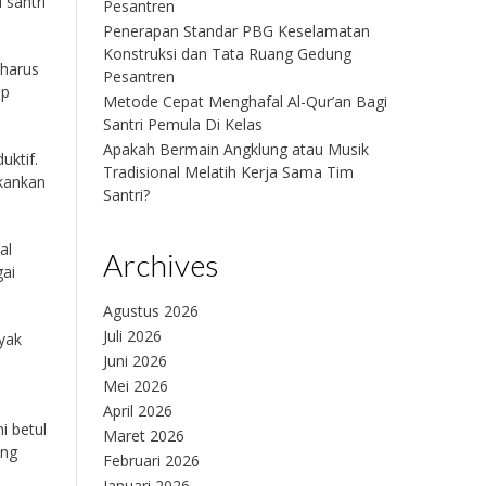
 santri
Pesantren
Penerapan Standar PBG Keselamatan
Konstruksi dan Tata Ruang Gedung
 harus
Pesantren
ap
Metode Cepat Menghafal Al-Qur’an Bagi
Santri Pemula Di Kelas
Apakah Bermain Angklung atau Musik
uktif.
Tradisional Melatih Kerja Sama Tim
ankan
Santri?
al
Archives
ai
Agustus 2026
Juli 2026
yak
Juni 2026
Mei 2026
April 2026
i betul
Maret 2026
ang
Februari 2026
Januari 2026