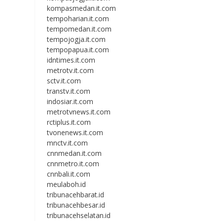
kompasmedan.it.com
tempoharian.it.com
tempomedan.it.com
tempojogja.it.com
tempopapua.it.com
idntimes.it.com
metrotv.it.com
sctv.it.com
transtv.it.com
indosiar.it.com
metrotvnews.it.com
rctiplus.it.com
tvonenews.it.com
mnctv.it.com
cnnmedan.it.com
cnnmetro.it.com
cnnbali.it.com
meulaboh.id
tribunacehbarat.id
tribunacehbesar.id
tribunacehselatan.id