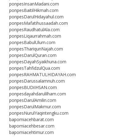
ponpesInsanMadani.com
ponpesBaitilHikmah.com
ponpesDarulHidayahul.com
ponpesMafatihussaadah.com
ponpesRaudhatulAla.com
ponpesLiqaurrahmah.com
ponpesBabulUlum.com
ponpesThariqunNajah.com
ponpesDarulQuran.com
ponpesDayahSyaikhuna.com
ponpesTahfidzulQua.com
ponpesRAHMATULHIDAYAH.com
ponpesDarussalamnuh.com
ponpesBUDiIHSAN.com
ponpesdayahdarulilham.com
ponpesDarulAmilin.com
ponpesDarulMakmur.com
ponpesNurulYaqintengku.com
bapomiacehbarat.com
bapomiacehbesar.com
bapomiacehtimur.com