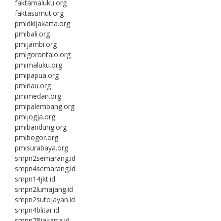
faktamaluku.org
faktasumut.org
pmidkijakarta.org
pmibali.org
pmijambi.org
pmigorontalo.org
pmimaluku.org
pmipapua.org
pmiriau.org
pmimedan.org
pmipalembang.org
pmijogja.org
pmibandung.org
pmibogor.org
pmisurabaya.org
smpn2semarang.id
smpn4semarang.id
smpn14jkt.id
smpn2lumajang.id
smpn2sutojayan.id
smpn4blitar.id
smpn78jakarta.id