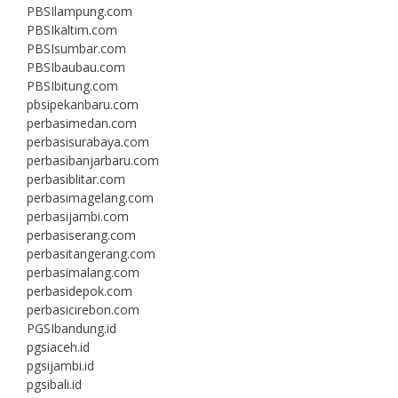
PBSIlampung.com
PBSIkaltim.com
PBSIsumbar.com
PBSIbaubau.com
PBSIbitung.com
pbsipekanbaru.com
perbasimedan.com
perbasisurabaya.com
perbasibanjarbaru.com
perbasiblitar.com
perbasimagelang.com
perbasijambi.com
perbasiserang.com
perbasitangerang.com
perbasimalang.com
perbasidepok.com
perbasicirebon.com
PGSIbandung.id
pgsiaceh.id
pgsijambi.id
pgsibali.id