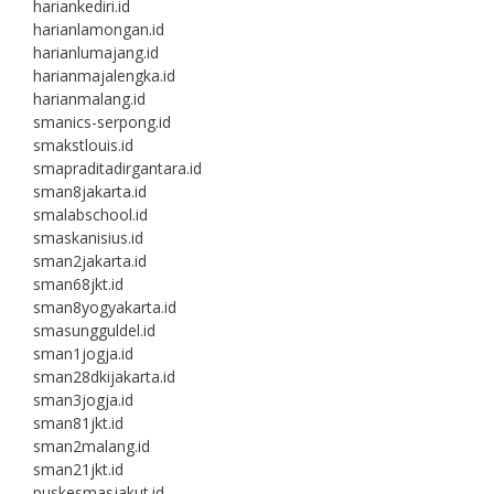
hariankediri.id
harianlamongan.id
harianlumajang.id
harianmajalengka.id
harianmalang.id
smanics-serpong.id
smakstlouis.id
smapraditadirgantara.id
sman8jakarta.id
smalabschool.id
smaskanisius.id
sman2jakarta.id
sman68jkt.id
sman8yogyakarta.id
smasungguldel.id
sman1jogja.id
sman28dkijakarta.id
sman3jogja.id
sman81jkt.id
sman2malang.id
sman21jkt.id
puskesmasjakut.id