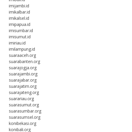
imijambi.id
imikalbar.id
imikalsel.id
imipapua.id
imisumbar.id
imisumut.id
imiriau.id
imilampung.id
suaraaceh.org
suarabanten.org
suarajogja.org
suarajambi.org
suarajabar.org
suarajatim.org
suarajateng.org
suarariau.org
suarasumut.org
suarasumbar.org
suarasumsel.org
konibekasi.org
konibali.org