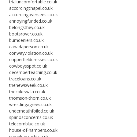
trialuncomfortable.co.uk
accordingchapel.co.uk
accordingoversees.co.uk
annoyingfunded.co.uk
belongsthey.co.uk
bootsrover.co.uk
burndeniers.co.uk
canadaperson.co.uk
conwayviolation.co.uk
copperfielddresses.co.uk
cowboysspot.co.uk
decemberteaching.co.uk
traceloans.co.uk
thenewsweek.co.uk
thecakewala.co.uk
thomson-thorn.co.uk
wrestlingagrees.co.uk
underneathfoiled.co.uk
spanosconcerns.co.uk
telecomblue.co.uk
house-of-hampers.co.uk
yumekanzashi.co.uk