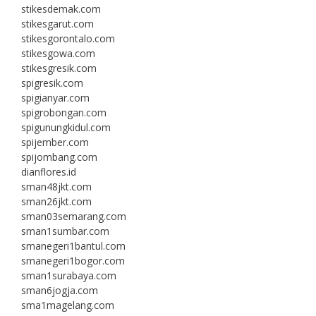
stikesdemak.com
stikesgarut.com
stikesgorontalo.com
stikesgowa.com
stikesgresik.com
spigresik.com
spigianyar.com
spigrobongan.com
spigunungkidul.com
spijember.com
spijombang.com
dianflores.id
sman48jkt.com
sman26jkt.com
sman03semarang.com
sman1sumbar.com
smanegeri1bantul.com
smanegeri1bogor.com
sman1surabaya.com
sman6jogja.com
sma1magelang.com