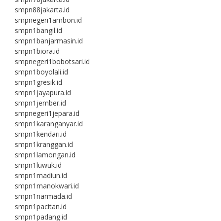
smpn88jakarta.id
smpnegeri1ambon.id
smpn1bangil.id
smpn1banjarmasin.id
smpn1biora.id
smpnegeri1bobotsari.id
smpn1boyolali.id
smpn1gresik.id
smpn1jayapura.id
smpn1jember.id
smpnegeri1jepara.id
smpn1karanganyar.id
smpn1kendari.id
smpn1kranggan.id
smpn1lamongan.id
smpn1luwuk.id
smpn1madiun.id
smpn1manokwari.id
smpn1narmada.id
smpn1pacitan.id
smpn1padang.id