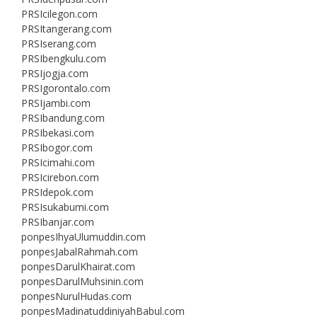
PRSIcilegon.com
PRSItangerang.com
PRSIserang.com
PRSIbengkulu.com
PRSIjogja.com
PRSIgorontalo.com
PRSIjambi.com
PRSIbandung.com
PRSIbekasi.com
PRSIbogor.com
PRSIcimahi.com
PRSIcirebon.com
PRSIdepok.com
PRSIsukabumi.com
PRSIbanjar.com
ponpesIhyaUlumuddin.com
ponpesJabalRahmah.com
ponpesDarulKhairat.com
ponpesDarulMuhsinin.com
ponpesNurulHudas.com
ponpesMadinatuddiniyahBabul.com