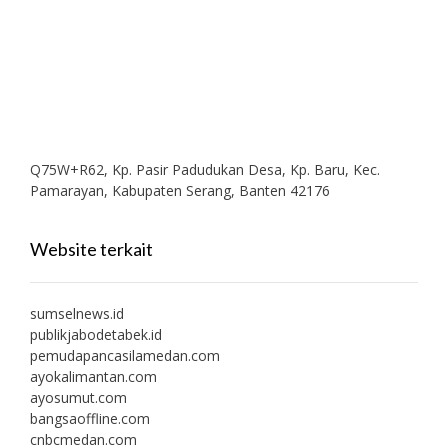
Q75W+R62, Kp. Pasir Padudukan Desa, Kp. Baru, Kec.
Pamarayan, Kabupaten Serang, Banten 42176
Website terkait
sumselnews.id
publikjabodetabek.id
pemudapancasilamedan.com
ayokalimantan.com
ayosumut.com
bangsaoffline.com
cnbcmedan.com