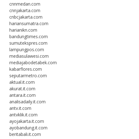
cnnmedan.com
cnnjakarta.com
cnbcjakarta.com
hariansumatra.com
harianikn.com
bandungtimes.com
sumutekspres.com
lampungpos.com
mediasulawesi.com
mediajabodetabek.com
kabarflores.com
seputarmetro.com
aktual.it.com
akurat.it.com
antara.it.com
analisadaily.it.com
antv.it.com
antvklik.it.com
ayojakarta.it.com
ayobandung.it.com
beritabali.it.com