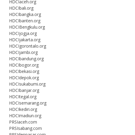
HDCIaceh.org
HDCIbali.org
HDCIbangka.org
HDCIbanten.org
HDCIBengkulu.org
HDCIjogja.org
HDCIjakarta.org
HDCIgorontalo.org
HDCIjambi.org
HDCIbandung.org
HDCIbogor.org
HDCIbekasi.org
HDCIdepok.org
HDCIsukabumi.org
HDCIbanjar.org
HDCItegal.org
HDCIsemarang.org
HDCIkediri.org
HDCImadiun.org
PRSIaceh.com
PRSIsabang.com
PRSIdenpasar.com