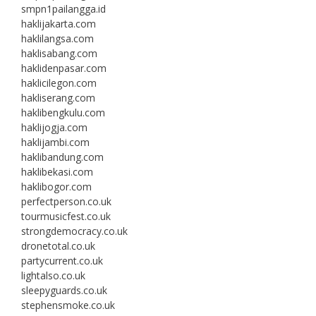
smpn1pailangga.id
haklijakarta.com
haklilangsa.com
haklisabang.com
haklidenpasar.com
haklicilegon.com
hakliserang.com
haklibengkulu.com
haklijogja.com
haklijambi.com
haklibandung.com
haklibekasi.com
haklibogor.com
perfectperson.co.uk
tourmusicfest.co.uk
strongdemocracy.co.uk
dronetotal.co.uk
partycurrent.co.uk
lightalso.co.uk
sleepyguards.co.uk
stephensmoke.co.uk