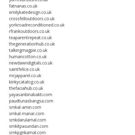
fatnanas.co.uk
emilykatedesign.co.uk
crossfelloutdoors.co.uk
yorkroadreconditioned.co.uk
rfrankoutdoors.co.uk
teaparentrepeat.co.uk
thegenerationhub.co.uk
talkingmagpie.co.uk
humancotton.co.uk
newdawndigitals.co.uk
saintfelice.co.uk
mrjapparel.co.uk
kinkycatalog.co.uk
thefaciahub.co.uk
yayasanbinabakti.com
paudtunasbangsa.com
smkal-amin.com
smkal-manar.com
smkdarulamal.com
smkitpasundan.com
smkpgrikamal.com