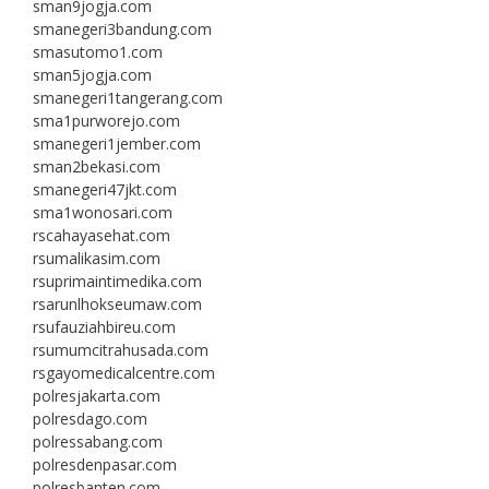
sman9jogja.com
smanegeri3bandung.com
smasutomo1.com
sman5jogja.com
smanegeri1tangerang.com
sma1purworejo.com
smanegeri1jember.com
sman2bekasi.com
smanegeri47jkt.com
sma1wonosari.com
rscahayasehat.com
rsumalikasim.com
rsuprimaintimedika.com
rsarunlhokseumaw.com
rsufauziahbireu.com
rsumumcitrahusada.com
rsgayomedicalcentre.com
polresjakarta.com
polresdago.com
polressabang.com
polresdenpasar.com
polresbanten.com