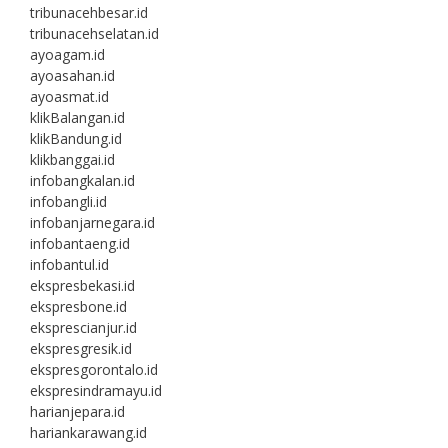
tribunacehbesar.id
tribunacehselatan.id
ayoagam.id
ayoasahan.id
ayoasmat.id
klikBalangan.id
klikBandung.id
klikbanggai.id
infobangkalan.id
infobangli.id
infobanjarnegara.id
infobantaeng.id
infobantul.id
ekspresbekasi.id
ekspresbone.id
eksprescianjur.id
ekspresgresik.id
ekspresgorontalo.id
ekspresindramayu.id
harianjepara.id
hariankarawang.id