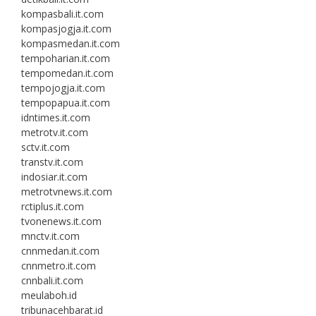
kompasbali.it.com
kompasjogja.it.com
kompasmedan.it.com
tempoharian.it.com
tempomedan.it.com
tempojogja.it.com
tempopapua.it.com
idntimes.it.com
metrotv.it.com
sctv.it.com
transtv.it.com
indosiar.it.com
metrotvnews.it.com
rctiplus.it.com
tvonenews.it.com
mnctv.it.com
cnnmedan.it.com
cnnmetro.it.com
cnnbali.it.com
meulaboh.id
tribunacehbarat.id