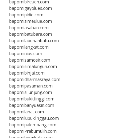
bapomibireuen.com
bapomigayolues.com
bapomipidie.com
bapomisimeulue.com
bapomiasahan.com
bapomibatubara.com
bapomilabuhanbatu.com
bapomilangkat.com
bapominias.com
bapomisamosir.com
bapomisimalungun.com
bapomibinjai.com
bapomidharmasraya.com
bapomipasaman.com
bapomisijunjung.com
bapomibukittinggi.com
bapomibanyuasin.com
bapomilahat.com
bapomilubuklinggau.com
bapomipalembang.com
bapomiPrabumulih.com
bapomibengkalis.com