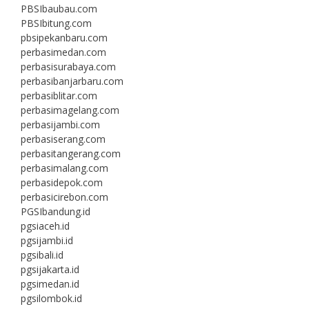
PBSIbaubau.com
PBSIbitung.com
pbsipekanbaru.com
perbasimedan.com
perbasisurabaya.com
perbasibanjarbaru.com
perbasiblitar.com
perbasimagelang.com
perbasijambi.com
perbasiserang.com
perbasitangerang.com
perbasimalang.com
perbasidepok.com
perbasicirebon.com
PGSIbandung.id
pgsiaceh.id
pgsijambi.id
pgsibali.id
pgsijakarta.id
pgsimedan.id
pgsilombok.id