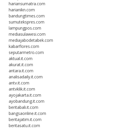
hariansumatra.com
harianikn.com
bandungtimes.com
sumutekspres.com
lampungpos.com
mediasulawesi.com
mediajabodetabek.com
kabarflores.com
seputarmetro.com
aktual.it.com
akurat.it.com
antara.it.com
analisadaily.it.com
antv.it.com
antvklik.it.com
ayojakarta.it.com
ayobandung.it.com
beritabali.it.com
bangsaonline.it.com
beritajatim.it.com
beritasatu.it.com