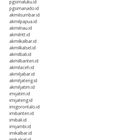
pgsimaluku.id
pgsimanado.id
akmilsumbar.id
akmilpapua.id
akmilriau.id
akmilntt.id
akmilkalbar.id
akmilkalsel.id
akmilbali.id
akmilbanten.id
akmilaceh.id
akmiljabar.id
akmiljateng.id
akmiljatim.id
imijatim.id
imijateng.id
imigorontalo.id
imibanten.id
imibali.id
imijambi.id
imikalbar.id
imikalsel.id