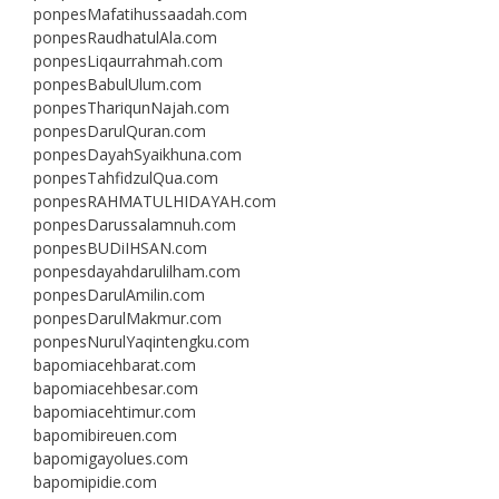
ponpesMafatihussaadah.com
ponpesRaudhatulAla.com
ponpesLiqaurrahmah.com
ponpesBabulUlum.com
ponpesThariqunNajah.com
ponpesDarulQuran.com
ponpesDayahSyaikhuna.com
ponpesTahfidzulQua.com
ponpesRAHMATULHIDAYAH.com
ponpesDarussalamnuh.com
ponpesBUDiIHSAN.com
ponpesdayahdarulilham.com
ponpesDarulAmilin.com
ponpesDarulMakmur.com
ponpesNurulYaqintengku.com
bapomiacehbarat.com
bapomiacehbesar.com
bapomiacehtimur.com
bapomibireuen.com
bapomigayolues.com
bapomipidie.com