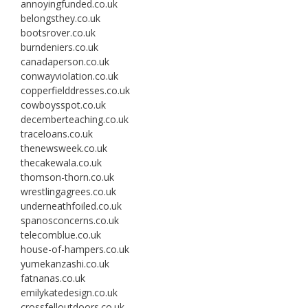
annoyingfunded.co.uk
belongsthey.co.uk
bootsrover.co.uk
burndeniers.co.uk
canadaperson.co.uk
conwayviolation.co.uk
copperfielddresses.co.uk
cowboysspot.co.uk
decemberteaching.co.uk
traceloans.co.uk
thenewsweek.co.uk
thecakewala.co.uk
thomson-thorn.co.uk
wrestlingagrees.co.uk
underneathfoiled.co.uk
spanosconcerns.co.uk
telecomblue.co.uk
house-of-hampers.co.uk
yumekanzashi.co.uk
fatnanas.co.uk
emilykatedesign.co.uk
crossfelloutdoors.co.uk