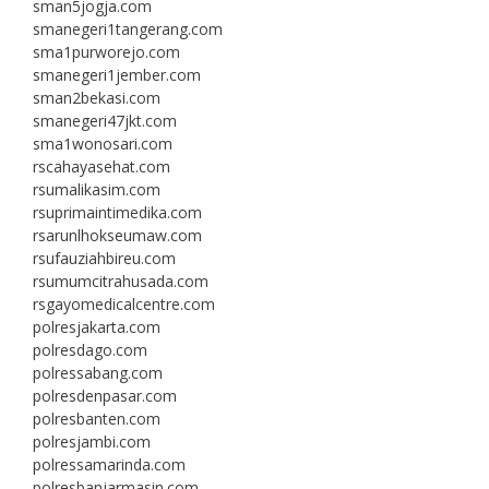
sman5jogja.com
smanegeri1tangerang.com
sma1purworejo.com
smanegeri1jember.com
sman2bekasi.com
smanegeri47jkt.com
sma1wonosari.com
rscahayasehat.com
rsumalikasim.com
rsuprimaintimedika.com
rsarunlhokseumaw.com
rsufauziahbireu.com
rsumumcitrahusada.com
rsgayomedicalcentre.com
polresjakarta.com
polresdago.com
polressabang.com
polresdenpasar.com
polresbanten.com
polresjambi.com
polressamarinda.com
polresbanjarmasin.com