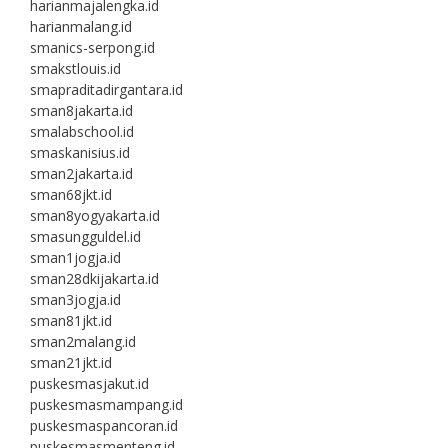
harianmajalengka.id
harianmalang.id
smanics-serpong.id
smakstlouis.id
smapraditadirgantara.id
sman8jakarta.id
smalabschool.id
smaskanisius.id
sman2jakarta.id
sman68jkt.id
sman8yogyakarta.id
smasungguldel.id
sman1jogja.id
sman28dkijakarta.id
sman3jogja.id
sman81jkt.id
sman2malang.id
sman21jkt.id
puskesmasjakut.id
puskesmasmampang.id
puskesmaspancoran.id
puskesmasmenteng.id