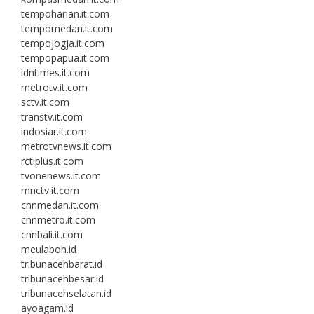
tempoharian.it.com
tempomedan.it.com
tempojogja.it.com
tempopapua.it.com
idntimes.it.com
metrotv.it.com
sctv.it.com
transtv.it.com
indosiar.it.com
metrotvnews.it.com
rctiplus.it.com
tvonenews.it.com
mnctv.it.com
cnnmedan.it.com
cnnmetro.it.com
cnnbali.it.com
meulaboh.id
tribunacehbarat.id
tribunacehbesar.id
tribunacehselatan.id
ayoagam.id