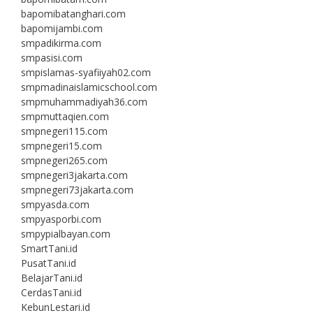
bapomibatanghari.com
bapomijambi.com
smpadikirma.com
smpasisi.com
smpislamas-syafiiyah02.com
smpmadinaislamicschool.com
smpmuhammadiyah36.com
smpmuttaqien.com
smpnegeri115.com
smpnegeri15.com
smpnegeri265.com
smpnegeri3jakarta.com
smpnegeri73jakarta.com
smpyasda.com
smpyasporbi.com
smpypialbayan.com
SmartTani.id
PusatTani.id
BelajarTani.id
CerdasTani.id
KebunLestari.id