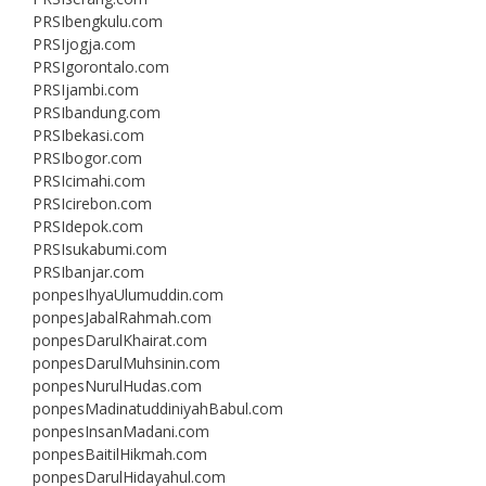
PRSIbengkulu.com
PRSIjogja.com
PRSIgorontalo.com
PRSIjambi.com
PRSIbandung.com
PRSIbekasi.com
PRSIbogor.com
PRSIcimahi.com
PRSIcirebon.com
PRSIdepok.com
PRSIsukabumi.com
PRSIbanjar.com
ponpesIhyaUlumuddin.com
ponpesJabalRahmah.com
ponpesDarulKhairat.com
ponpesDarulMuhsinin.com
ponpesNurulHudas.com
ponpesMadinatuddiniyahBabul.com
ponpesInsanMadani.com
ponpesBaitilHikmah.com
ponpesDarulHidayahul.com