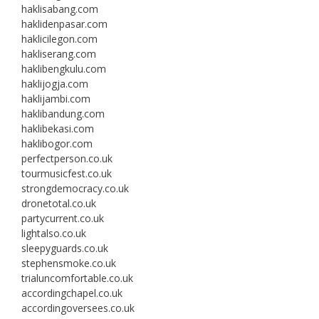
haklisabang.com
haklidenpasar.com
haklicilegon.com
hakliserang.com
haklibengkulu.com
haklijogja.com
haklijambi.com
haklibandung.com
haklibekasi.com
haklibogor.com
perfectperson.co.uk
tourmusicfest.co.uk
strongdemocracy.co.uk
dronetotal.co.uk
partycurrent.co.uk
lightalso.co.uk
sleepyguards.co.uk
stephensmoke.co.uk
trialuncomfortable.co.uk
accordingchapel.co.uk
accordingoversees.co.uk