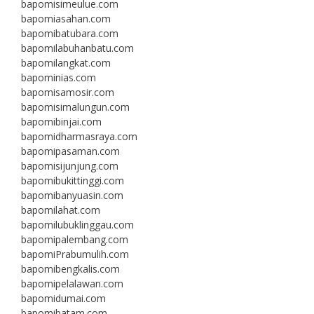
bapomisimeulue.com
bapomiasahan.com
bapomibatubara.com
bapomilabuhanbatu.com
bapomilangkat.com
bapominias.com
bapomisamosir.com
bapomisimalungun.com
bapomibinjai.com
bapomidharmasraya.com
bapomipasaman.com
bapomisijunjung.com
bapomibukittinggi.com
bapomibanyuasin.com
bapomilahat.com
bapomilubuklinggau.com
bapomipalembang.com
bapomiPrabumulih.com
bapomibengkalis.com
bapomipelalawan.com
bapomidumai.com
bapomibatam.com