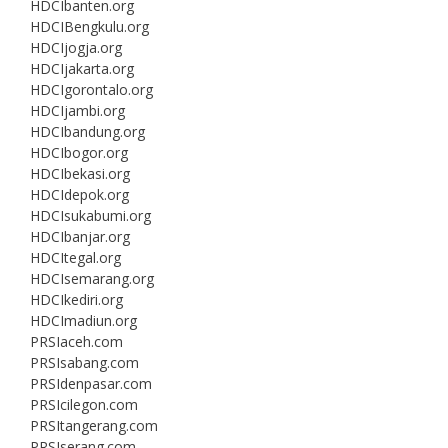
HDCIbanten.org
HDCIBengkulu.org
HDCIjogja.org
HDCIjakarta.org
HDCIgorontalo.org
HDCIjambi.org
HDCIbandung.org
HDCIbogor.org
HDCIbekasi.org
HDCIdepok.org
HDCIsukabumi.org
HDCIbanjar.org
HDCItegal.org
HDCIsemarang.org
HDCIkediri.org
HDCImadiun.org
PRSIaceh.com
PRSIsabang.com
PRSIdenpasar.com
PRSIcilegon.com
PRSItangerang.com
PRSIserang.com