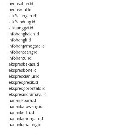
ayoasahan.id
ayoasmat.id
klikBalangan.id
klikBandung.id
klikbanggai.id
infobangkalan.id
infobangli.id
infobanjarnegara.id
infobantaeng.id
infobantul.id
ekspresbekasi.id
ekspresbone.id
eksprescianjur.id
ekspresgresik.id
ekspresgorontalo.id
ekspresindramayu.id
harianjepara.id
hariankarawang.id
hariankediri.id
harianlamongan.id
harianlumajang.id