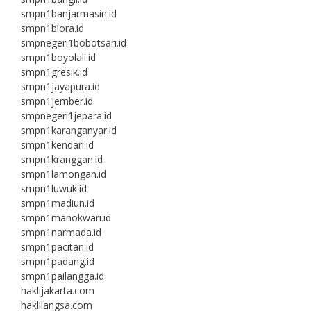
smpn1banjarmasin.id
smpn1biora.id
smpnegeri1bobotsari.id
smpn1boyolali.id
smpn1gresik.id
smpn1jayapura.id
smpn1jember.id
smpnegeri1jepara.id
smpn1karanganyar.id
smpn1kendari.id
smpn1kranggan.id
smpn1lamongan.id
smpn1luwuk.id
smpn1madiun.id
smpn1manokwari.id
smpn1narmada.id
smpn1pacitan.id
smpn1padang.id
smpn1pailangga.id
haklijakarta.com
haklilangsa.com