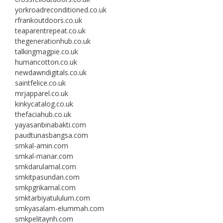
yorkroadreconditioned.co.uk
rfrankoutdoors.co.uk
teaparentrepeat.co.uk
thegenerationhub.co.uk
talkingmagpie.co.uk
humancotton.co.uk
newdawndigitals.co.uk
saintfelice.co.uk
mrjapparel.co.uk
kinkycatalog.co.uk
thefaciahub.co.uk
yayasanbinabakti.com
paudtunasbangsa.com
smkal-amin.com
smkal-manar.com
smkdarulamal.com
smkitpasundan.com
smkpgrikamal.com
smktarbiyatululum.com
smkyasalam-elummah.com
smkpelitaynh.com