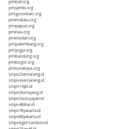
pmibali.org
pmijambi.org
pmigorontalo.org
pmimaluku.org
pmipapua.org
pmiriau.org
pmimedan.org
pmipalembang.org
pmijogja.org
pmibandung.org
pmibogor.org
pmisurabaya.org
smpn2semarang.id
smpn4semarang.id
smpn14jkt.id
smpn2lumajang.id
smpn2sutojayan.id
smpn4blitar.id
smpn78jakarta.id
smpn88jakarta.id
smpnegeri1ambon.id
smpn1bangil.id