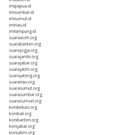
imipapua.id
imisumbar.id
imisumut.id
imiriau.id
imilampung.id
suaraaceh.org
suarabanten.org
suarajogja.org
suarajambi.org
suarajabar.org
suarajatim.org
suarajateng.org
suarariau.org
suarasumut.org
suarasumbar.org
suarasumsel.org
konibekasi.org
konibali.org
konibanten.org
konijabar.org
konijatim.org