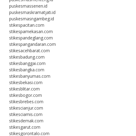
puskesmassenen.id
puskesmaskramatjati.id
puskesmasngambeg.id
stikespacitan.com
stikespamekasan.com
stikespandeglang.com
stikespangandaran.com
stikesacehbarat.com
stikesbadung.com
stikesbanggai.com
stikesbangka.com
stikesbanyumas.com
stikesbekasi.com
stikesblitar.com
stikesbogor.com
stikesbrebes.com
stikescianjur.com
stikesciamis.com
stikesdemak.com
stikesgarut.com
stikesgorontalo.com