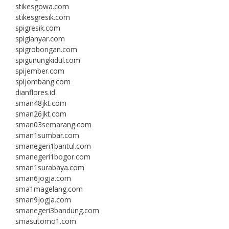
stikesgowa.com
stikesgresik.com
spigresik.com
spigianyar.com
spigrobongan.com
spigunungkidul.com
spijember.com
spijombang.com
dianflores.id
sman48jkt.com
sman26jkt.com
sman03semarang.com
sman1sumbar.com
smanegeri1bantul.com
smanegeri1bogor.com
sman1surabaya.com
sman6jogja.com
sma1magelang.com
sman9jogja.com
smanegeri3bandung.com
smasutomo1.com