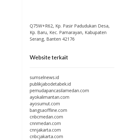
Q75W+R62, Kp. Pasir Padudukan Desa,
Kp. Baru, Kec. Pamarayan, Kabupaten
Serang, Banten 42176
Website terkait
sumselnews.id
publikjabodetabek.id
pemudapancasilamedan.com
ayokalimantan.com
ayosumut.com
bangsaoffline.com
cnbcmedan.com
cnnmedan.com
cnnjakarta.com
cnbcjakarta.com