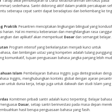
f
Tahap awal pembelajaran di Darul Mifathurrahmah berfokus pada
mmar) sederhana. Santri didorong aktif dalam praktik percakapan seh
entu seberapa cepat santri dapat beradaptasi dan berkembang ke tin
g Praktik
Pesantren menciptakan lingkungan bilingual yang kondusif
si harian. Hal ini memicu keberanian dan menghilangkan rasa canggu
enangkan dan aplikatif akan memperkuat
Dasar
dan semangat belajar.
jutan
Program intensif yang berkelanjutan menjadi kunci untuk
 bahasa, dan bimbingan ustaz yang kompeten adalah tulang punggung
ang komunikatif, tujuan penguasaan bahasa jangka panjang lebih mu
tahuan Islam
Pembelajaran Bahasa Inggris juga diintegrasikan deng
bahasa Inggris, menghubungkan konteks global dengan ajaran pesantr
van untuk dunia kerja, tetapi juga untuk dakwah dan studi Islam yang 
erdas
Komitmen pribadi santri adalah kunci terpenting. Belajar bahas
k menguasai
Dasar
, setiap santri berinvestasi pada masa depan merek
membuahkan hasil berupa penguasaan bahasa yang fasih.