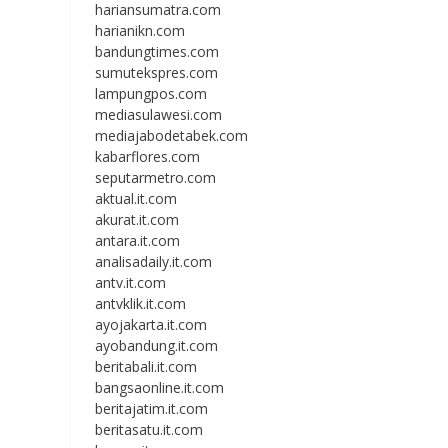
hariansumatra.com
harianikn.com
bandungtimes.com
sumutekspres.com
lampungpos.com
mediasulawesi.com
mediajabodetabek.com
kabarflores.com
seputarmetro.com
aktual.it.com
akurat.it.com
antara.it.com
analisadaily.it.com
antv.it.com
antvklik.it.com
ayojakarta.it.com
ayobandung.it.com
beritabali.it.com
bangsaonline.it.com
beritajatim.it.com
beritasatu.it.com