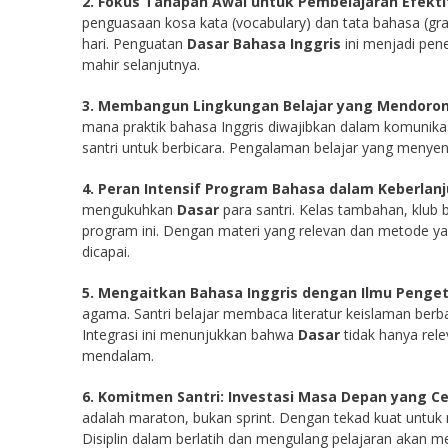
2. Fokus Tahapan Awal untuk Pembelajaran Efekti
penguasaan kosa kata (vocabulary) dan tata bahasa (gra
hari. Penguatan
Dasar Bahasa Inggris
ini menjadi pen
mahir selanjutnya.
3. Membangun Lingkungan Belajar yang Mendoron
mana praktik bahasa Inggris diwajibkan dalam komunika
santri untuk berbicara. Pengalaman belajar yang meny
4. Peran Intensif Program Bahasa dalam Keberlan
mengukuhkan
Dasar
para santri. Kelas tambahan, klub
program ini. Dengan materi yang relevan dan metode y
dicapai.
5. Mengaitkan Bahasa Inggris dengan Ilmu Penge
agama. Santri belajar membaca literatur keislaman ber
Integrasi ini menunjukkan bahwa
Dasar
tidak hanya rele
mendalam.
6. Komitmen Santri: Investasi Masa Depan yang C
adalah maraton, bukan sprint. Dengan tekad kuat untu
Disiplin dalam berlatih dan mengulang pelajaran akan 