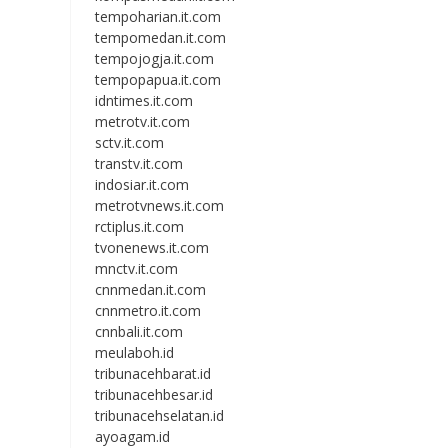
tempoharian.it.com
tempomedan.it.com
tempojogja.it.com
tempopapua.it.com
idntimes.it.com
metrotv.it.com
sctv.it.com
transtv.it.com
indosiar.it.com
metrotvnews.it.com
rctiplus.it.com
tvonenews.it.com
mnctv.it.com
cnnmedan.it.com
cnnmetro.it.com
cnnbali.it.com
meulaboh.id
tribunacehbarat.id
tribunacehbesar.id
tribunacehselatan.id
ayoagam.id