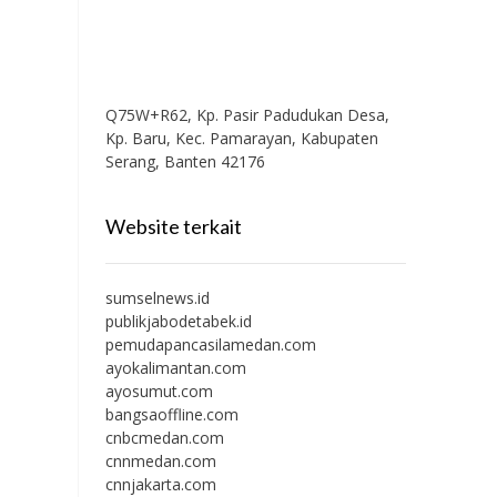
Q75W+R62, Kp. Pasir Padudukan Desa,
Kp. Baru, Kec. Pamarayan, Kabupaten
Serang, Banten 42176
Website terkait
sumselnews.id
publikjabodetabek.id
pemudapancasilamedan.com
ayokalimantan.com
ayosumut.com
bangsaoffline.com
cnbcmedan.com
cnnmedan.com
cnnjakarta.com