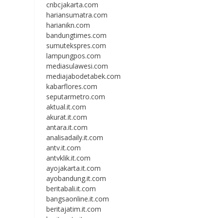
cnbcjakarta.com
hariansumatra.com
harianikn.com
bandungtimes.com
sumutekspres.com
lampungpos.com
mediasulawesi.com
mediajabodetabek.com
kabarflores.com
seputarmetro.com
aktual.it.com
akurat.it.com
antara.it.com
analisadaily.it.com
antv.it.com
antvklik.it.com
ayojakarta.it.com
ayobandung.it.com
beritabali.it.com
bangsaonline.it.com
beritajatim.it.com