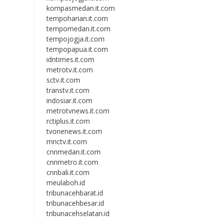
kompasmedan.it.com
tempoharian.it.com
tempomedan.it.com
tempojogja.it.com
tempopapua.it.com
idntimes.it.com
metrotv.it.com
sctv.it.com
transtv.it.com
indosiar.it.com
metrotvnews.it.com
rctiplus.it.com
tvonenews.it.com
mnctv.it.com
cnnmedan.it.com
cnnmetro.it.com
cnnbali.it.com
meulaboh.id
tribunacehbarat.id
tribunacehbesar.id
tribunacehselatan.id