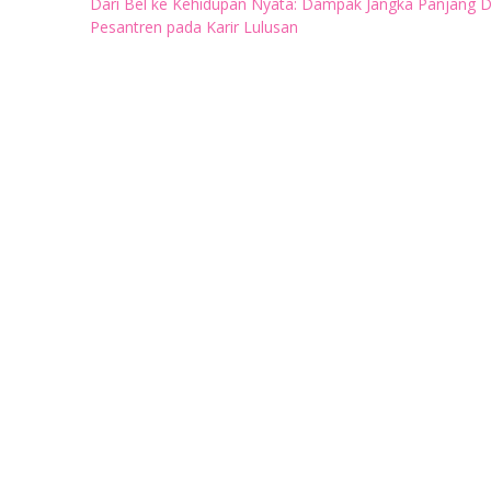
Post
Dari Bel ke Kehidupan Nyata: Dampak Jangka Panjang Di
navigation
Pesantren pada Karir Lulusan