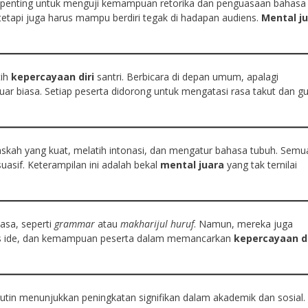
g penting untuk menguji kemampuan retorika dan penguasaan bahasa
 tetapi juga harus mampu berdiri tegak di hadapan audiens.
Mental j
tih
kepercayaan diri
santri. Berbicara di depan umum, apalagi
r biasa. Setiap peserta didorong untuk mengatasi rasa takut dan g
naskah yang kuat, melatih intonasi, dan mengatur bahasa tubuh. Semu
suasif. Keterampilan ini adalah bekal
mental juara
yang tak ternilai
asa, seperti
grammar
atau
makharijul huruf
. Namun, mereka juga
tas ide, dan kemampuan peserta dalam memancarkan
kepercayaan di
utin menunjukkan peningkatan signifikan dalam akademik dan sosial.