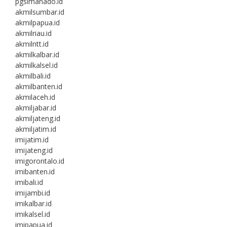
pgsimanado.id
akmilsumbar.id
akmilpapua.id
akmilriau.id
akmilntt.id
akmilkalbar.id
akmilkalsel.id
akmilbali.id
akmilbanten.id
akmilaceh.id
akmiljabar.id
akmiljateng.id
akmiljatim.id
imijatim.id
imijateng.id
imigorontalo.id
imibanten.id
imibali.id
imijambi.id
imikalbar.id
imikalsel.id
imipapua.id