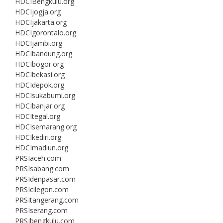
HDCIBengkulu.org
HDCIjogja.org
HDCIjakarta.org
HDCIgorontalo.org
HDCIjambi.org
HDCIbandung.org
HDCIbogor.org
HDCIbekasi.org
HDCIdepok.org
HDCIsukabumi.org
HDCIbanjar.org
HDCItegal.org
HDCIsemarang.org
HDCIkediri.org
HDCImadiun.org
PRSIaceh.com
PRSIsabang.com
PRSIdenpasar.com
PRSIcilegon.com
PRSItangerang.com
PRSIserang.com
PRSIbengkulu.com