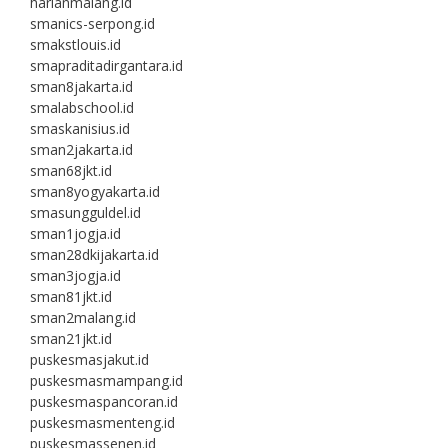
harianmalang.id
smanics-serpong.id
smakstlouis.id
smapraditadirgantara.id
sman8jakarta.id
smalabschool.id
smaskanisius.id
sman2jakarta.id
sman68jkt.id
sman8yogyakarta.id
smasungguldel.id
sman1jogja.id
sman28dkijakarta.id
sman3jogja.id
sman81jkt.id
sman2malang.id
sman21jkt.id
puskesmasjakut.id
puskesmasmampang.id
puskesmaspancoran.id
puskesmasmenteng.id
puskesmassenen.id