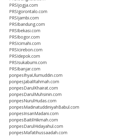
PRSIjogja.com
PRSIgorontalo.com
PRSIjambi.com
PRSIbandung.com
PRSIbekasi.com
PRSIbogor.com
PRSIcimahi.com
PRSIcirebon.com
PRSIdepok.com
PRSIsukabumi.com
PRSIbanjar.com
ponpesIhyaUlumuddin.com
ponpesJabalRahmah.com
ponpesDarulKhairat.com
ponpesDarulMuhsinin.com
ponpesNurulHudas.com
ponpesMadinatuddiniyahBabul.com
ponpesInsanMadani.com
ponpesBaitilHikmah.com
ponpesDarulHidayahul.com
ponpesMafatihussaadah.com