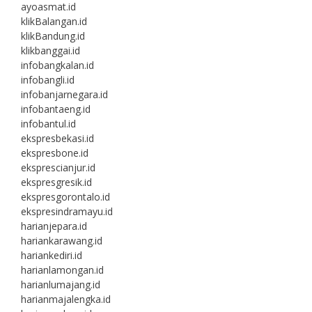
ayoasmat.id
klikBalangan.id
klikBandung.id
klikbanggai.id
infobangkalan.id
infobangli.id
infobanjarnegara.id
infobantaeng.id
infobantul.id
ekspresbekasi.id
ekspresbone.id
eksprescianjur.id
ekspresgresik.id
ekspresgorontalo.id
ekspresindramayu.id
harianjepara.id
hariankarawang.id
hariankediri.id
harianlamongan.id
harianlumajang.id
harianmajalengka.id