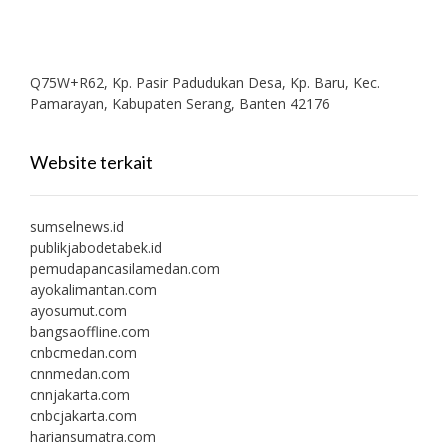
Q75W+R62, Kp. Pasir Padudukan Desa, Kp. Baru, Kec.
Pamarayan, Kabupaten Serang, Banten 42176
Website terkait
sumselnews.id
publikjabodetabek.id
pemudapancasilamedan.com
ayokalimantan.com
ayosumut.com
bangsaoffline.com
cnbcmedan.com
cnnmedan.com
cnnjakarta.com
cnbcjakarta.com
hariansumatra.com