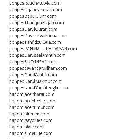
ponpesRaudhatulAla.com
ponpesLiqaurrahmah.com
ponpesBabulUlum.com
ponpesThariqunNajah.com
ponpesDarulQuran.com
ponpesDayahSyaikhuna.com
ponpesTahfidzulQua.com
ponpesRAHMATULHIDAYAH.com
ponpesDarussalamnuh.com
ponpesBUDiIHSAN.com
ponpesdayahdarulilham.com
ponpesDarulAmilin.com
ponpesDarulMakmur.com
ponpesNurulYaqintengku.com
bapomiacehbarat.com
bapomiacehbesar.com
bapomiacehtimur.com
bapomibireuen.com
bapomigayolues.com
bapomipidie.com
bapomisimeulue.com