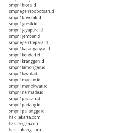
smpn1biora.id
smpnegeri1bobotsari.id
smpn1boyolali.id
smpn1gresik.id
smpn1jayapura.id
smpn1jember.id
smpnegeri1jepara.id
smpn1karanganyar.id
smpn1kendari.id
smpn1kranggan.id
smpn1lamongan.id
smpn1luwuk.id
smpn1madiun.id
smpn1manokwari.id
smpn1narmada.id
smpn1pacitan.id
smpn1padang.id
smpn1pailangga.id
haklijakarta.com
haklilangsa.com
haklisabang.com