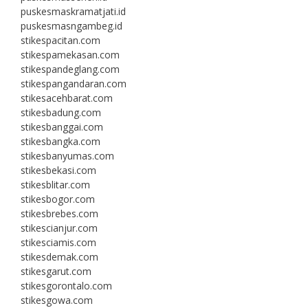
puskesmaskramatjati.id
puskesmasngambeg.id
stikespacitan.com
stikespamekasan.com
stikespandeglang.com
stikespangandaran.com
stikesacehbarat.com
stikesbadung.com
stikesbanggai.com
stikesbangka.com
stikesbanyumas.com
stikesbekasi.com
stikesblitar.com
stikesbogor.com
stikesbrebes.com
stikescianjur.com
stikesciamis.com
stikesdemak.com
stikesgarut.com
stikesgorontalo.com
stikesgowa.com