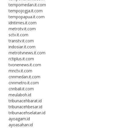
tempomedan.it.com
tempojogja.it.com
tempopapua.it.com
idntimes.it.com
metrotv.it.com
sctv.it.com
transtv.it.com
indosiar.it.com
metrotvnews.it.com
rctiplus.it.com
tvonenews.it.com
mnctv.it.com
cnnmedan.it.com
cnnmetro.it.com
cnnbali.it.com
meulaboh.id
tribunacehbarat.id
tribunacehbesar.id
tribunacehselatan.id
ayoagam.id
ayoasahan.id