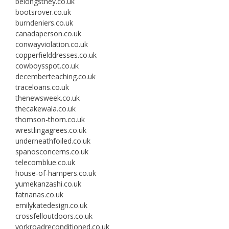
belongsthey.co.uk
bootsrover.co.uk
burndeniers.co.uk
canadaperson.co.uk
conwayviolation.co.uk
copperfielddresses.co.uk
cowboysspot.co.uk
decemberteaching.co.uk
traceloans.co.uk
thenewsweek.co.uk
thecakewala.co.uk
thomson-thorn.co.uk
wrestlingagrees.co.uk
underneathfoiled.co.uk
spanosconcerns.co.uk
telecomblue.co.uk
house-of-hampers.co.uk
yumekanzashi.co.uk
fatnanas.co.uk
emilykatedesign.co.uk
crossfelloutdoors.co.uk
yorkroadreconditioned.co.uk