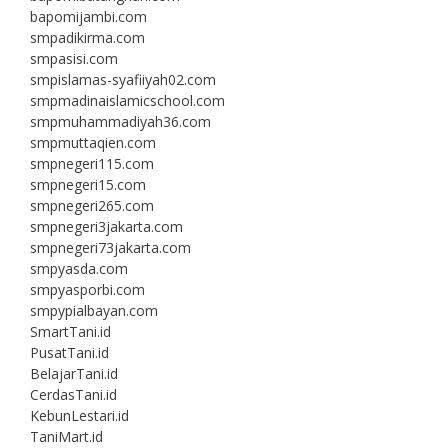
bapomijambi.com
smpadikirma.com
smpasisi.com
smpislamas-syafiiyah02.com
smpmadinaislamicschool.com
smpmuhammadiyah36.com
smpmuttaqien.com
smpnegeri115.com
smpnegeri15.com
smpnegeri265.com
smpnegeri3jakarta.com
smpnegeri73jakarta.com
smpyasda.com
smpyasporbi.com
smpypialbayan.com
SmartTani.id
PusatTani.id
BelajarTani.id
CerdasTani.id
KebunLestari.id
TaniMart.id