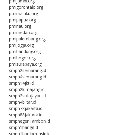
pmijambi.org
pmigorontalo.org
pmimaluku.org
pmipapua.org
pmiriau.org
pmimedan.org
pmipalembang.org
pmijogja.org
pmibandung.org
pmibogor.org
pmisurabaya.org
smpn2semarang.id
smpn4semarang.id
smpn14jkt.id
smpn2lumajang.id
smpn2sutojayan.id
smpn4blitar.id
smpn78jakarta.id
smpn88jakarta.id
smpnegeri1ambon.id
smpn1bangil.id
smpn1banjarmasin.id