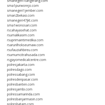
smanegeri1tangerang.com
sma1purworejo.com
smanegeri1jember.com
sman2bekasi.com
smanegeri47jkt.com
sma1wonosari.com
rscahayasehat.com
rsumalikasim.com
rsuprimaintimedika.com
rsarunlhokseumaw.com
rsufauziahbireu.com
rsumumcitrahusada.com
rsgayomedicalcentre.com
polresjakarta.com
polresdago.com
polressabang.com
polresdenpasar.com
polresbanten.com
polresjambi.com
polressamarinda.com
polresbanjarmasin.com
polresbatam.com