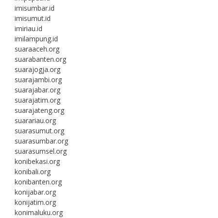
imisumbar.id
imisumut.id
imiriau.id
imilampung.id
suaraaceh.org
suarabanten.org
suarajogja.org
suarajambi.org
suarajabar.org
suarajatim.org
suarajateng.org
suarariau.org
suarasumut.org
suarasumbar.org
suarasumsel.org
konibekasi.org
konibali.org
konibanten.org
konijabar.org
konijatim.org
konimaluku.org