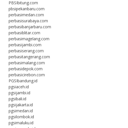
PBSIbitung.com
pbsipekanbaru.com
perbasimedan.com
perbasisurabaya.com
perbasibanjarbaru.com
perbasiblitar.com
perbasimagelang.com
perbasijambi.com
perbasiserang.com
perbasitangerang.com
perbasimalang.com
perbasidepok.com
perbasicirebon.com
PGSIbandung.id
pgsiaceh.id
pgsijambi.id
pgsibali.id
pgsijakarta.id
pgsimedan.id
pgsilombok.id
pgsimaluku.id