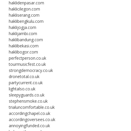
haklidenpasar.com
haklicilegon.com
hakliserang.com
haklibengkulu.com
haklijogja.com
haklijambi.com
haklibandung.com
haklibekasi.com
haklibogor.com
perfectperson.co.uk
tourmusicfest.co.uk
strongdemocracy.co.uk
dronetotal.co.uk
partycurrent.co.uk
lightalso.co.uk
sleepyguards.co.uk
stephensmoke.co.uk
trialuncomfortable.co.uk
accordingchapel.co.uk
accordingoversees.co.uk
annoyingfunded.co.uk