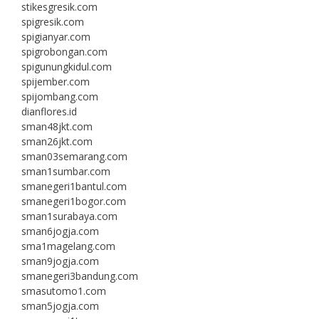
stikesgresik.com
spigresik.com
spigianyar.com
spigrobongan.com
spigunungkidul.com
spijember.com
spijombang.com
dianflores.id
sman48jkt.com
sman26jkt.com
sman03semarang.com
sman1sumbar.com
smanegeri1bantul.com
smanegeri1bogor.com
sman1surabaya.com
sman6jogja.com
sma1magelang.com
sman9jogja.com
smanegeri3bandung.com
smasutomo1.com
sman5jogja.com