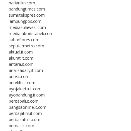
harianikn.com
bandungtimes.com
sumutekspres.com
lampungpos.com
mediasulawesi.com
mediajabodetabek.com
kabarflores.com
seputarmetro.com
aktual.it.com
akurat.it.com
antara.it.com
analisadaily.it.com
antv.it.com
antvklik.it.com
ayojakarta.it.com
ayobandung.it.com
beritabali.it.com
bangsaonline.it.com
beritajatim.it.com
beritasatu.it.com
bernas.it.com