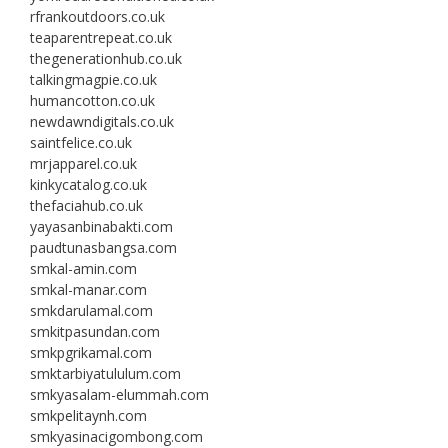
rfrankoutdoors.co.uk
teaparentrepeat.co.uk
thegenerationhub.co.uk
talkingmagpie.co.uk
humancotton.co.uk
newdawndigitals.co.uk
saintfelice.co.uk
mrjapparel.co.uk
kinkycatalog.co.uk
thefaciahub.co.uk
yayasanbinabakti.com
paudtunasbangsa.com
smkal-amin.com
smkal-manar.com
smkdarulamal.com
smkitpasundan.com
smkpgrikamal.com
smktarbiyatululum.com
smkyasalam-elummah.com
smkpelitaynh.com
smkyasinacigombong.com