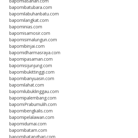
bapomiasahan.com
bapomibatubara.com
bapomilabuhanbatu.com
bapomilangkat.com
bapominias.com
bapomisamosir.com
bapomisimalungun.com
bapomibinjai.com
bapomidharmasraya.com
bapomipasaman.com
bapomisijunjung.com
bapomibukittinggi.com
bapomibanyuasin.com
bapomilahat.com
bapomilubuklinggau.com
bapomipalembang.com
bapomiPrabumulih.com
bapomibengkalis.com
bapomipelalawan.com
bapomidumai.com
bapomibatam.com
bapomibatanghari.com