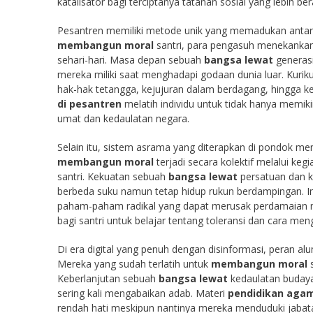
katalisator bagi terciptanya tatanan sosial yang lebih b
Pesantren memiliki metode unik yang memadukan antara ke
membangun moral
santri, para pengasuh menekankan 
sehari-hari. Masa depan sebuah
bangsa lewat
generasi
mereka miliki saat menghadapi godaan dunia luar. Kuri
hak-hak tetangga, kejujuran dalam berdagang, hingga 
di pesantren
melatih individu untuk tidak hanya memikir
umat dan kedaulatan negara.
Selain itu, sistem asrama yang diterapkan di pondok men
membangun moral
terjadi secara kolektif melalui ke
santri. Kekuatan sebuah
bangsa lewat
persatuan dan ke
berbeda suku namun tetap hidup rukun berdampingan. 
paham-paham radikal yang dapat merusak perdamaian 
bagi santri untuk belajar tentang toleransi dan cara me
Di era digital yang penuh dengan disinformasi, peran alu
Mereka yang sudah terlatih untuk
membangun moral
s
Keberlanjutan sebuah
bangsa lewat
kedaulatan budayan
sering kali mengabaikan adab. Materi
pendidikan aga
rendah hati meskipun nantinya mereka menduduki jabatan