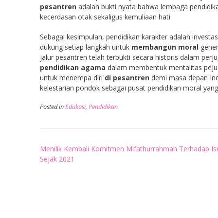
pesantren
adalah bukti nyata bahwa lembaga pendidikan
kecerdasan otak sekaligus kemuliaan hati.
Sebagai kesimpulan, pendidikan karakter adalah investasi
dukung setiap langkah untuk
membangun moral
gener
jalur pesantren telah terbukti secara historis dalam 
pendidikan agama
dalam membentuk mentalitas peju
untuk menempa diri
di pesantren
demi masa depan Indo
kelestarian pondok sebagai pusat pendidikan moral yang 
Posted in
Edukasi
,
Pendidikan
Post
Menilik Kembali Komitmen Mifathurrahmah Terhadap Isu
navigation
Sejak 2021