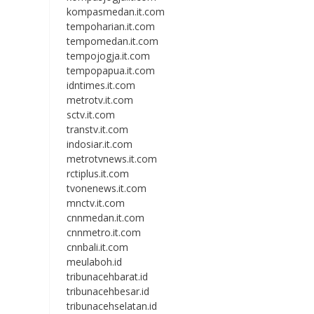
kompasmedan.it.com
tempoharian.it.com
tempomedan.it.com
tempojogja.it.com
tempopapua.it.com
idntimes.it.com
metrotv.it.com
sctv.it.com
transtv.it.com
indosiar.it.com
metrotvnews.it.com
rctiplus.it.com
tvonenews.it.com
mnctv.it.com
cnnmedan.it.com
cnnmetro.it.com
cnnbali.it.com
meulaboh.id
tribunacehbarat.id
tribunacehbesar.id
tribunacehselatan.id