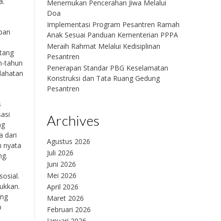
a.
Menemukan Pencerahan Jiwa Melalui
Doa
Implementasi Program Pesantren Ramah
upan
Anak Sesuai Panduan Kementerian PPPA
Meraih Rahmat Melalui Kedisiplinan
tang
Pesantren
n-tahun
Penerapan Standar PBG Keselamatan
slahatan
Konstruksi dan Tata Ruang Gedung
Pesantren
s
sasi
Archives
ng
 dari
Agustus 2026
m nyata
Juli 2026
ng.
Juni 2026
Mei 2026
osial.
ukkan.
April 2026
ang
Maret 2026
p
Februari 2026
Januari 2026