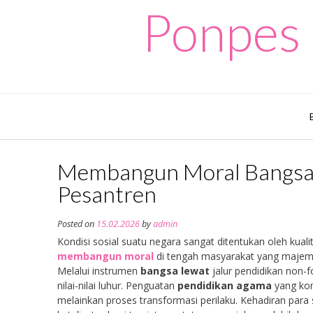
Skip
Ponpes 
to
content
Membangun Moral Bangsa 
Pesantren
Posted on
15.02.2026
by
admin
Kondisi sosial suatu negara sangat ditentukan oleh kua
membangun moral
di tengah masyarakat yang majemu
Melalui instrumen
bangsa lewat
jalur pendidikan non-
nilai-nilai luhur. Penguatan
pendidikan agama
yang kom
melainkan proses transformasi perilaku. Kehadiran para