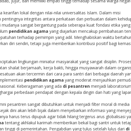
eradab, jujur, dan memiliki empati tinggi terhadap sesama warga negar
arifan lokal dengan nilai-nilai universalitas Islam. Dalam misi
pentingnya integritas antara perkataan dan perbuatan dalam kehid
 mudanya sangat bergantung pada seberapa kuat fondasi etika yang
kulum
pendidikan agama
yang diajarkan mencakup pembahasan ten
kepatuhan terhadap pemimpin yang adil. Menghabiskan waktu bertahu
kan diri sendiri, tetapi juga memberikan kontribusi positif bagi kema
ciptakan lingkungan miniatur masyarakat yang sangat disiplin. Prose
giatan shalat berjamaah, kerja bakti, hingga musyawarah dalam organi
satuan akan tercermin dari cara para santri dari berbagai daerah ya
Implementasi
pendidikan agama
yang moderat menjauhkan pemuda
nasional. Keberagaman yang ada
di pesantren
menjadi laboratoriu
nghargai perbedaan pendapat dengan kepala dingin dan hati yang lapa
mni pesantren sangat dibutuhkan untuk menjadi filter moral di media s
ejak dini akan lebih bijak dalam menyebarkan informasi yang menyej
ya harus terus dipupuk agar tidak hilang tergerus arus globalisasi y
ma
tentang akhlakul karimah memberikan bekal bagi santri untuk teta
 tinggi di pemerintahan. Pengabdian yang tulus setelah lulus dari
di