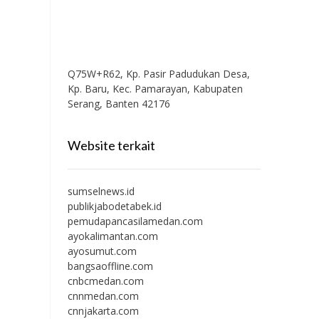
Q75W+R62, Kp. Pasir Padudukan Desa,
Kp. Baru, Kec. Pamarayan, Kabupaten
Serang, Banten 42176
Website terkait
sumselnews.id
publikjabodetabek.id
pemudapancasilamedan.com
ayokalimantan.com
ayosumut.com
bangsaoffline.com
cnbcmedan.com
cnnmedan.com
cnnjakarta.com