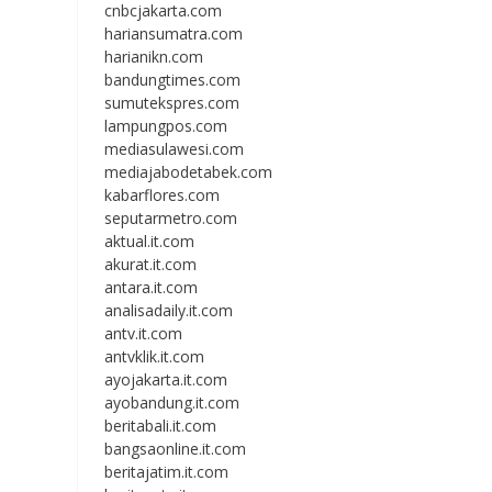
cnbcjakarta.com
hariansumatra.com
harianikn.com
bandungtimes.com
sumutekspres.com
lampungpos.com
mediasulawesi.com
mediajabodetabek.com
kabarflores.com
seputarmetro.com
aktual.it.com
akurat.it.com
antara.it.com
analisadaily.it.com
antv.it.com
antvklik.it.com
ayojakarta.it.com
ayobandung.it.com
beritabali.it.com
bangsaonline.it.com
beritajatim.it.com