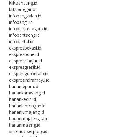
klikBandung.id
klikbanggai.id
infobangkalan.id
infobangli.id
infobanjarnegara.id
infobantaeng.id
infobantul.id
ekspresbekasi.id
ekspresbone.id
eksprescianjur.id
ekspresgresik.id
ekspresgorontalo.id
ekspresindramayu.id
harianjepara.id
hariankarawang.id
hariankediri.id
harianlamongan.id
harianlumajang.id
harianmajalengka.id
harianmalang.id
smanics-serpong.id