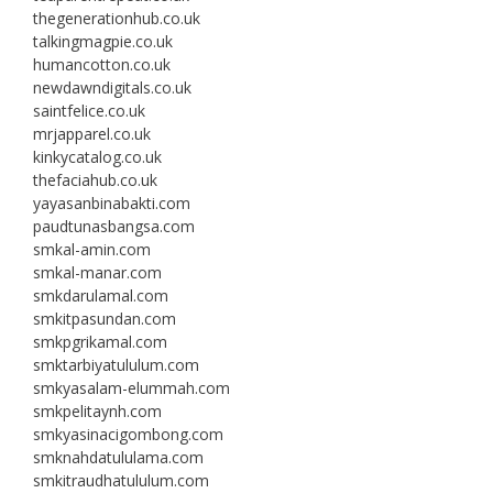
thegenerationhub.co.uk
talkingmagpie.co.uk
humancotton.co.uk
newdawndigitals.co.uk
saintfelice.co.uk
mrjapparel.co.uk
kinkycatalog.co.uk
thefaciahub.co.uk
yayasanbinabakti.com
paudtunasbangsa.com
smkal-amin.com
smkal-manar.com
smkdarulamal.com
smkitpasundan.com
smkpgrikamal.com
smktarbiyatululum.com
smkyasalam-elummah.com
smkpelitaynh.com
smkyasinacigombong.com
smknahdatululama.com
smkitraudhatululum.com