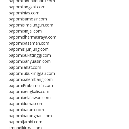
bapomilabuhanbatu.com
bapomilangkat.com
bapominias.com
bapomisamosir.com
bapomisimalungun.com
bapomibinjai.com
bapomidharmasraya.com
bapomipasaman.com
bapomisijunjung.com
bapomibukittinggi.com
bapomibanyuasin.com
bapomilahat.com
bapomilubuklinggau.com
bapomipalembang.com
bapomiPrabumulih.com
bapomibengkalis.com
bapomipelalawan.com
bapomidumai.com
bapomibatam.com
bapomibatanghari.com
bapomijambi.com
smpadikirma.com