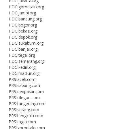
HDCIjakarta.org
HDCIgorontalo.org
HDCIjambi.org
HDCIbandung.org
HDCIbogor.org
HDCIbekasi.org
HDCIdepok.org
HDCIsukabumi.org
HDCIbanjar.org
HDCItegal.org
HDCIsemarang.org
HDCIkediri.org
HDCImadiun.org
PRSIaceh.com
PRSIsabang.com
PRSIdenpasar.com
PRSIcilegon.com
PRSItangerang.com
PRSIserang.com
PRSIbengkulu.com
PRSIjogja.com
PRSIgorontalo.com