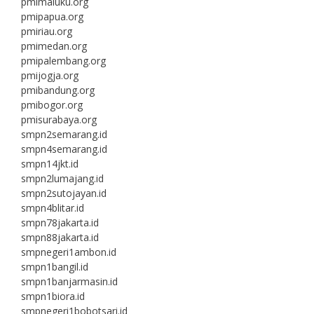
pmimaluku.org
pmipapua.org
pmiriau.org
pmimedan.org
pmipalembang.org
pmijogja.org
pmibandung.org
pmibogor.org
pmisurabaya.org
smpn2semarang.id
smpn4semarang.id
smpn14jkt.id
smpn2lumajang.id
smpn2sutojayan.id
smpn4blitar.id
smpn78jakarta.id
smpn88jakarta.id
smpnegeri1ambon.id
smpn1bangil.id
smpn1banjarmasin.id
smpn1biora.id
smpnegeri1bobotsari.id