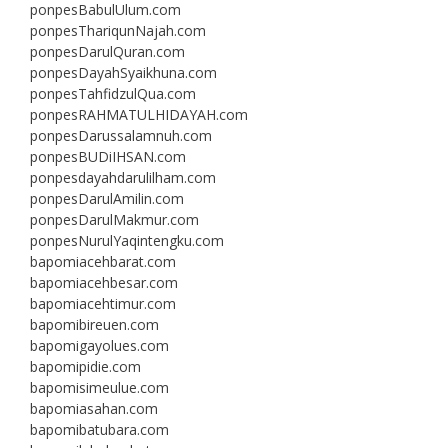
ponpesBabulUlum.com
ponpesThariqunNajah.com
ponpesDarulQuran.com
ponpesDayahSyaikhuna.com
ponpesTahfidzulQua.com
ponpesRAHMATULHIDAYAH.com
ponpesDarussalamnuh.com
ponpesBUDiIHSAN.com
ponpesdayahdarulilham.com
ponpesDarulAmilin.com
ponpesDarulMakmur.com
ponpesNurulYaqintengku.com
bapomiacehbarat.com
bapomiacehbesar.com
bapomiacehtimur.com
bapomibireuen.com
bapomigayolues.com
bapomipidie.com
bapomisimeulue.com
bapomiasahan.com
bapomibatubara.com