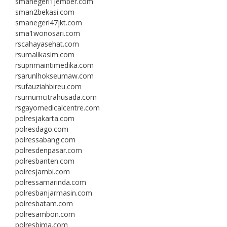
smanegeri1jember.com
sman2bekasi.com
smanegeri47jkt.com
sma1wonosari.com
rscahayasehat.com
rsumalikasim.com
rsuprimaintimedika.com
rsarunlhokseumaw.com
rsufauziahbireu.com
rsumumcitrahusada.com
rsgayomedicalcentre.com
polresjakarta.com
polresdago.com
polressabang.com
polresdenpasar.com
polresbanten.com
polresjambi.com
polressamarinda.com
polresbanjarmasin.com
polresbatam.com
polresambon.com
polresbima.com