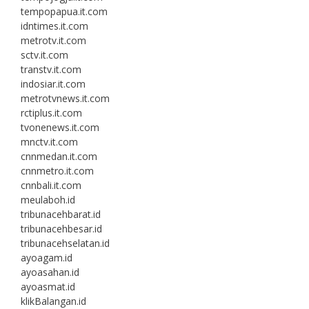
tempopapua.it.com
idntimes.it.com
metrotv.it.com
sctv.it.com
transtv.it.com
indosiar.it.com
metrotvnews.it.com
rctiplus.it.com
tvonenews.it.com
mnctv.it.com
cnnmedan.it.com
cnnmetro.it.com
cnnbali.it.com
meulaboh.id
tribunacehbarat.id
tribunacehbesar.id
tribunacehselatan.id
ayoagam.id
ayoasahan.id
ayoasmat.id
klikBalangan.id