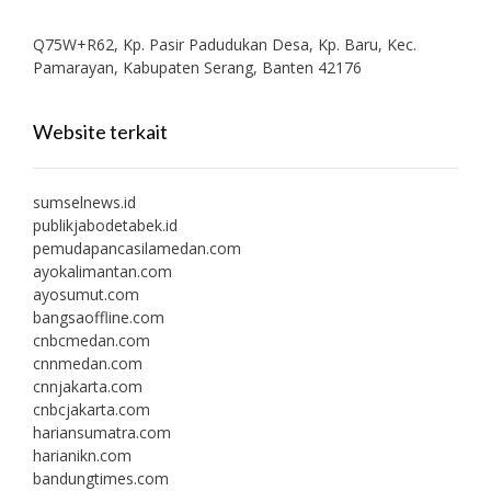
Q75W+R62, Kp. Pasir Padudukan Desa, Kp. Baru, Kec.
Pamarayan, Kabupaten Serang, Banten 42176
Website terkait
sumselnews.id
publikjabodetabek.id
pemudapancasilamedan.com
ayokalimantan.com
ayosumut.com
bangsaoffline.com
cnbcmedan.com
cnnmedan.com
cnnjakarta.com
cnbcjakarta.com
hariansumatra.com
harianikn.com
bandungtimes.com