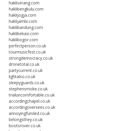
hakliserang.com
haklibengkulu.com
haklijogja.com
haklijambi.com
haklibandung.com
haklibekasi.com
haklibogor.com
perfectperson.co.uk
tourmusicfest.co.uk
strongdemocracy.co.uk
dronetotal.co.uk
partycurrent.co.uk
lightalso.co.uk
sleepyguards.co.uk
stephensmoke.co.uk
trialuncomfortable.co.uk
accordingchapel.co.uk
accordingoversees.co.uk
annoyingfunded.co.uk
belongsthey.co.uk
bootsrover.co.uk