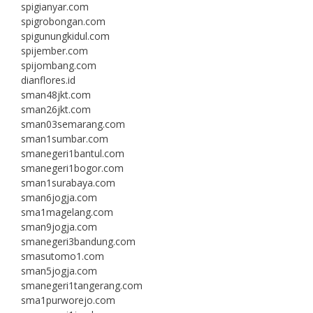
spigianyar.com
spigrobongan.com
spigunungkidul.com
spijember.com
spijombang.com
dianflores.id
sman48jkt.com
sman26jkt.com
sman03semarang.com
sman1sumbar.com
smanegeri1bantul.com
smanegeri1bogor.com
sman1surabaya.com
sman6jogja.com
sma1magelang.com
sman9jogja.com
smanegeri3bandung.com
smasutomo1.com
sman5jogja.com
smanegeri1tangerang.com
sma1purworejo.com