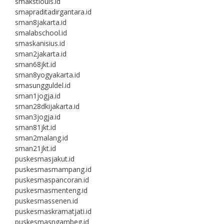
smakstlouis.id
smapraditadirgantara.id
sman8jakarta.id
smalabschool.id
smaskanisius.id
sman2jakarta.id
sman68jkt.id
sman8yogyakarta.id
smasungguldel.id
sman1jogja.id
sman28dkijakarta.id
sman3jogja.id
sman81jkt.id
sman2malang.id
sman21jkt.id
puskesmasjakut.id
puskesmasmampang.id
puskesmaspancoran.id
puskesmasmenteng.id
puskesmassenen.id
puskesmaskramatjati.id
puskesmasngambeg.id