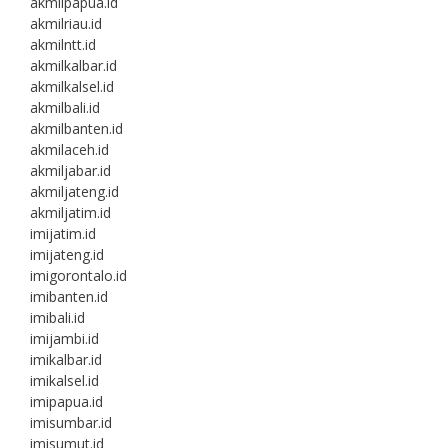
akmilpapua.id
akmilriau.id
akmilntt.id
akmilkalbar.id
akmilkalsel.id
akmilbali.id
akmilbanten.id
akmilaceh.id
akmiljabar.id
akmiljateng.id
akmiljatim.id
imijatim.id
imijateng.id
imigorontalo.id
imibanten.id
imibali.id
imijambi.id
imikalbar.id
imikalsel.id
imipapua.id
imisumbar.id
imisumut.id