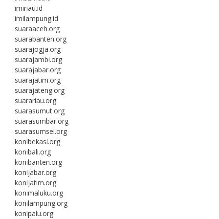
imiriau.id
imilampung.id
suaraaceh.org
suarabanten.org
suarajogja.org
suarajambi.org
suarajabar.org
suarajatim.org
suarajateng.org
suarariau.org
suarasumut.org
suarasumbar.org
suarasumsel.org
konibekasi.org
konibali.org
konibanten.org
konijabar.org
konijatim.org
konimaluku.org
konilampung.org
konipalu.org