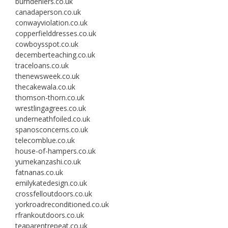
burndeniers.co.uk
canadaperson.co.uk
conwayviolation.co.uk
copperfielddresses.co.uk
cowboysspot.co.uk
decemberteaching.co.uk
traceloans.co.uk
thenewsweek.co.uk
thecakewala.co.uk
thomson-thorn.co.uk
wrestlingagrees.co.uk
underneathfoiled.co.uk
spanosconcerns.co.uk
telecomblue.co.uk
house-of-hampers.co.uk
yumekanzashi.co.uk
fatnanas.co.uk
emilykatedesign.co.uk
crossfelloutdoors.co.uk
yorkroadreconditioned.co.uk
rfrankoutdoors.co.uk
teaparentrepeat.co.uk