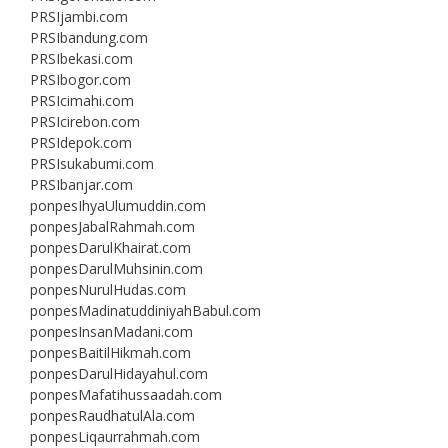
PRSIjambi.com
PRSIbandung.com
PRSIbekasi.com
PRSIbogor.com
PRSIcimahi.com
PRSIcirebon.com
PRSIdepok.com
PRSIsukabumi.com
PRSIbanjar.com
ponpesIhyaUlumuddin.com
ponpesJabalRahmah.com
ponpesDarulKhairat.com
ponpesDarulMuhsinin.com
ponpesNurulHudas.com
ponpesMadinatuddiniyahBabul.com
ponpesInsanMadani.com
ponpesBaitilHikmah.com
ponpesDarulHidayahul.com
ponpesMafatihussaadah.com
ponpesRaudhatulAla.com
ponpesLiqaurrahmah.com