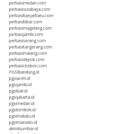
perbasimedan.com
perbasisurabaya.com
perbasibanjarbaru.com
perbasiblitar.com
perbasimagelang.com
perbasijambi.com
perbasiserang.com
perbasitangerang.com
perbasimalang.com
perbasidepok.com
perbasicirebon.com
PGSIbandung.id
pgsiaceh.id
pgsijambi.id
pgsibali.id
pgsijakarta.id
pgsimedan.id
pgsilombok.id
pgsimaluku.id
pgsimanado.id
akmilsumbar.id