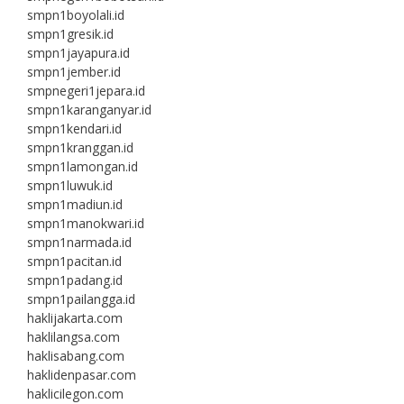
smpn1boyolali.id
smpn1gresik.id
smpn1jayapura.id
smpn1jember.id
smpnegeri1jepara.id
smpn1karanganyar.id
smpn1kendari.id
smpn1kranggan.id
smpn1lamongan.id
smpn1luwuk.id
smpn1madiun.id
smpn1manokwari.id
smpn1narmada.id
smpn1pacitan.id
smpn1padang.id
smpn1pailangga.id
haklijakarta.com
haklilangsa.com
haklisabang.com
haklidenpasar.com
haklicilegon.com