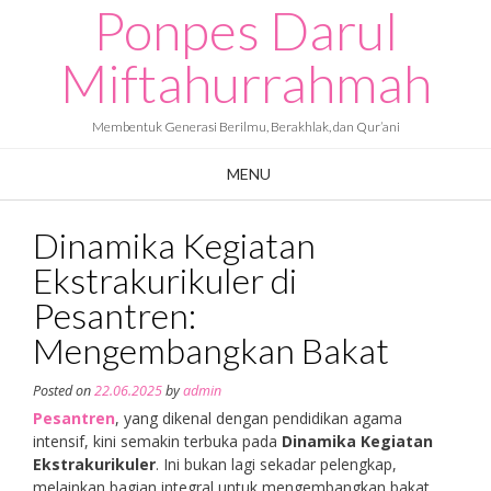
Ponpes Darul
Skip
to
content
Miftahurrahmah
Membentuk Generasi Berilmu, Berakhlak, dan Qur’ani
MENU
Dinamika Kegiatan
Ekstrakurikuler di
Pesantren:
Mengembangkan Bakat
Posted on
22.06.2025
by
admin
Pesantren
, yang dikenal dengan pendidikan agama
intensif, kini semakin terbuka pada
Dinamika Kegiatan
Ekstrakurikuler
. Ini bukan lagi sekadar pelengkap,
melainkan bagian integral untuk mengembangkan bakat