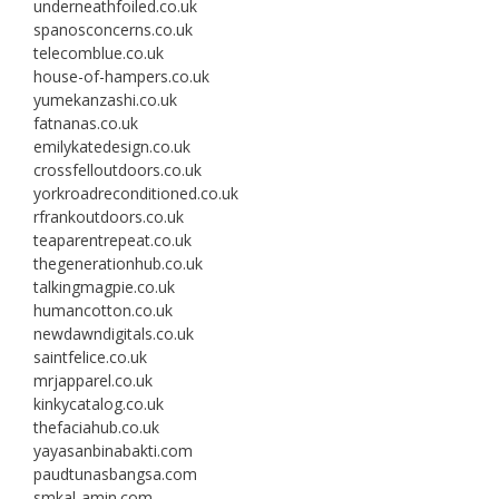
underneathfoiled.co.uk
spanosconcerns.co.uk
telecomblue.co.uk
house-of-hampers.co.uk
yumekanzashi.co.uk
fatnanas.co.uk
emilykatedesign.co.uk
crossfelloutdoors.co.uk
yorkroadreconditioned.co.uk
rfrankoutdoors.co.uk
teaparentrepeat.co.uk
thegenerationhub.co.uk
talkingmagpie.co.uk
humancotton.co.uk
newdawndigitals.co.uk
saintfelice.co.uk
mrjapparel.co.uk
kinkycatalog.co.uk
thefaciahub.co.uk
yayasanbinabakti.com
paudtunasbangsa.com
smkal-amin.com