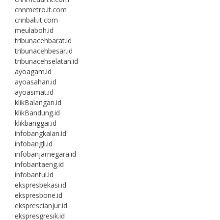
cnnmetro.it.com
cnnbali.it.com
meulaboh.id
tribunacehbarat.id
tribunacehbesar.id
tribunacehselatan.id
ayoagam.id
ayoasahan.id
ayoasmat.id
klikBalangan.id
klikBandung.id
klikbanggai.id
infobangkalan.id
infobangli.id
infobanjarnegara.id
infobantaeng.id
infobantul.id
ekspresbekasi.id
ekspresbone.id
eksprescianjur.id
ekspresgresik.id