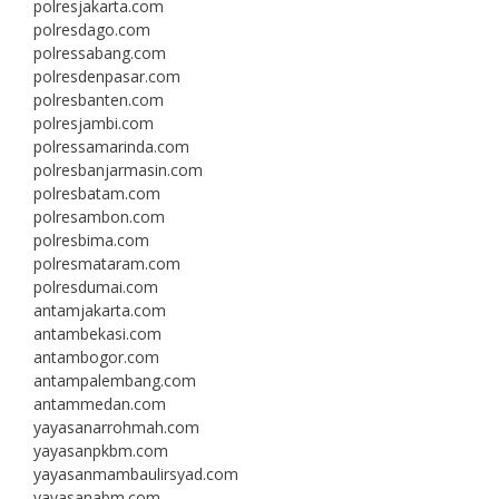
polresjakarta.com
polresdago.com
polressabang.com
polresdenpasar.com
polresbanten.com
polresjambi.com
polressamarinda.com
polresbanjarmasin.com
polresbatam.com
polresambon.com
polresbima.com
polresmataram.com
polresdumai.com
antamjakarta.com
antambekasi.com
antambogor.com
antampalembang.com
antammedan.com
yayasanarrohmah.com
yayasanpkbm.com
yayasanmambaulirsyad.com
yayasanabm.com