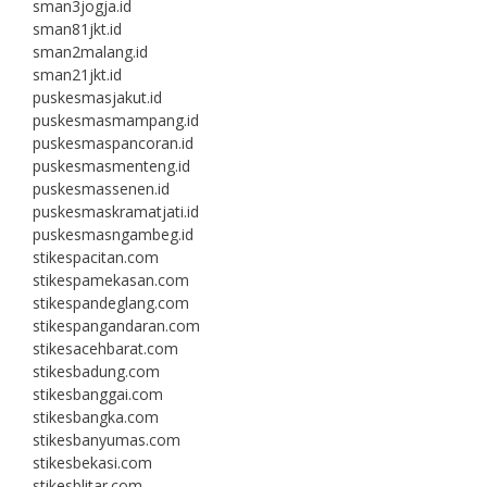
sman3jogja.id
sman81jkt.id
sman2malang.id
sman21jkt.id
puskesmasjakut.id
puskesmasmampang.id
puskesmaspancoran.id
puskesmasmenteng.id
puskesmassenen.id
puskesmaskramatjati.id
puskesmasngambeg.id
stikespacitan.com
stikespamekasan.com
stikespandeglang.com
stikespangandaran.com
stikesacehbarat.com
stikesbadung.com
stikesbanggai.com
stikesbangka.com
stikesbanyumas.com
stikesbekasi.com
stikesblitar.com