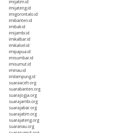
imijatim.id
imijateng.id
imigorontalo.id
imibanten.id
imibali.id
imijambi.id
imikalbar.id
imikalsel.id
imipapua.id
imisumbar.id
imisumut.id
imiriau.id
imilampung.id
suaraaceh.org
suarabanten.org
suarajogja.org
suarajambi.org
suarajabar.org
suarajatim.org
suarajateng.org
suarariau.org
suarasumut.org