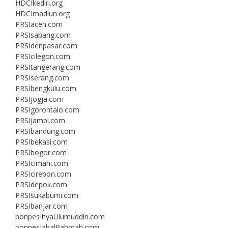
HDCIkediri.org
HDCImadiun.org
PRSIaceh.com
PRSIsabang.com
PRSIdenpasar.com
PRSIcilegon.com
PRSItangerang.com
PRSIserang.com
PRSIbengkulu.com
PRSIjogja.com
PRSIgorontalo.com
PRSIjambi.com
PRSIbandung.com
PRSIbekasi.com
PRSIbogor.com
PRSIcimahi.com
PRSIcirebon.com
PRSIdepok.com
PRSIsukabumi.com
PRSIbanjar.com
ponpesIhyaUlumuddin.com
ponpesJabalRahmah.com