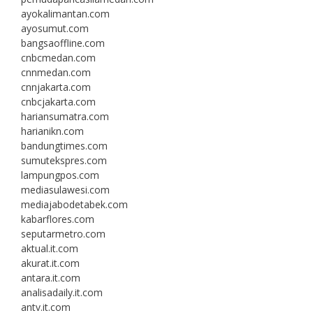
ayokalimantan.com
ayosumut.com
bangsaoffline.com
cnbcmedan.com
cnnmedan.com
cnnjakarta.com
cnbcjakarta.com
hariansumatra.com
harianikn.com
bandungtimes.com
sumutekspres.com
lampungpos.com
mediasulawesi.com
mediajabodetabek.com
kabarflores.com
seputarmetro.com
aktual.it.com
akurat.it.com
antara.it.com
analisadaily.it.com
antv.it.com