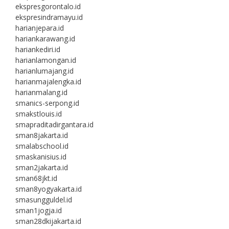
ekspresgorontalo.id
ekspresindramayu.id
harianjepara.id
hariankarawang.id
hariankediri.id
harianlamongan.id
harianlumajang.id
harianmajalengka.id
harianmalang.id
smanics-serpong.id
smakstlouis.id
smapraditadirgantara.id
sman8jakarta.id
smalabschool.id
smaskanisius.id
sman2jakarta.id
sman68jkt.id
sman8yogyakarta.id
smasungguldel.id
sman1jogja.id
sman28dkijakarta.id