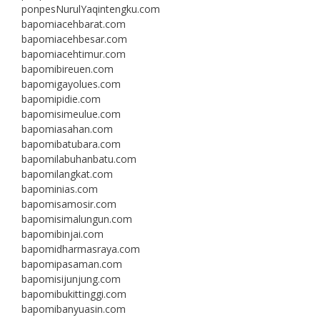
ponpesNurulYaqintengku.com
bapomiacehbarat.com
bapomiacehbesar.com
bapomiacehtimur.com
bapomibireuen.com
bapomigayolues.com
bapomipidie.com
bapomisimeulue.com
bapomiasahan.com
bapomibatubara.com
bapomilabuhanbatu.com
bapomilangkat.com
bapominias.com
bapomisamosir.com
bapomisimalungun.com
bapomibinjai.com
bapomidharmasraya.com
bapomipasaman.com
bapomisijunjung.com
bapomibukittinggi.com
bapomibanyuasin.com