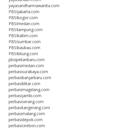
yayasandharmawanita.com
PBSIjakarta.com
PBSIbogor.com
PBSImedan.com
PBSIlampung.com
PBSIkaltim.com
PBSIsumbar.com
PBSIbaubau.com
PBSIbitung.com
pbsipekanbaru.com
perbasimedan.com
perbasisurabaya.com
perbasibanjarbaru.com
perbasiblitar.com
perbasimagelang.com
perbasijambi.com
perbasiserang.com
perbasitangerang.com
perbasimalang.com
perbasidepok.com
perbasicirebon.com