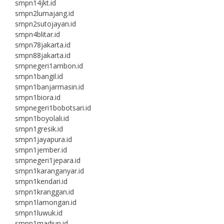
smpn14jkt.id
smpn2lumajang.id
smpn2sutojayan.id
smpn4blitar.id
smpn78jakarta.id
smpn88jakarta.id
smpnegeri1ambon.id
smpn1bangil.id
smpn1banjarmasin.id
smpn1biora.id
smpnegeri1bobotsari.id
smpn1boyolali.id
smpn1gresik.id
smpn1jayapura.id
smpn1jember.id
smpnegeri1jepara.id
smpn1karanganyar.id
smpn1kendari.id
smpn1kranggan.id
smpn1lamongan.id
smpn1luwuk.id
smpn1madiun.id