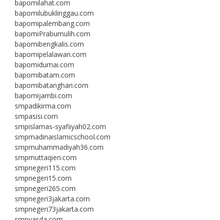
bapomilahat.com
bapomilubuklinggau.com
bapomipalembang.com
bapomiPrabumulih.com
bapomibengkalis.com
bapomipelalawan.com
bapomidumai.com
bapomibatam.com
bapomibatanghari.com
bapomijambi.com
smpadikirma.com
smpasisi.com
smpislamas-syafiiyah02.com
smpmadinaislamicschool.com
smpmuhammadiyah36.com
smpmuttaqien.com
smpnegeri115.com
smpnegeri15.com
smpnegeri265.com
smpnegeri3jakarta.com
smpnegeri73jakarta.com
smpyasda.com