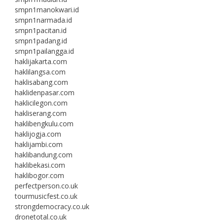
smpn1manokwari.id
smpn1narmada.id
smpn1pacitan.id
smpn1padang.id
smpn1pailangga.id
haklijakarta.com
haklilangsa.com
haklisabang.com
haklidenpasar.com
haklicilegon.com
hakliserang.com
haklibengkulu.com
haklijogja.com
haklijambi.com
haklibandung.com
haklibekasi.com
haklibogor.com
perfectperson.co.uk
tourmusicfest.co.uk
strongdemocracy.co.uk
dronetotal.co.uk