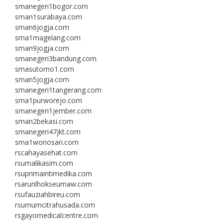
smanegeri1bogor.com
sman1surabaya.com
sman6jogja.com
sma1magelang.com
sman9jogja.com
smanegeri3bandung.com
smasutomo1.com
sman5jogja.com
smanegeri1tangerang.com
sma1purworejo.com
smanegeri1jember.com
sman2bekasi.com
smanegeri47jkt.com
sma1wonosari.com
rscahayasehat.com
rsumalikasim.com
rsuprimaintimedika.com
rsarunlhokseumaw.com
rsufauziahbireu.com
rsumumcitrahusada.com
rsgayomedicalcentre.com