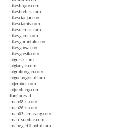
stikesbogor.com
stikesbrebes.com
stikescianjur.com
stikesciamis.com
stikesdemak.com
stikesgarut.com
stikesgorontalo.com
stikesgowa.com
stikesgresik.com
spigresik.com
spigianyar.com
spigrobongan.com
spigunungkidul.com
spijember.com
spijombang.com
dianflores.id
sman48jkt.com
sman26jkt.com
sman03semarang.com
sman1sumbar.com
smanegeri1bantul.com