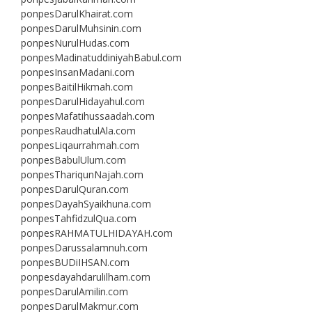
ponpesDarulKhairat.com
ponpesDarulMuhsinin.com
ponpesNurulHudas.com
ponpesMadinatuddiniyahBabul.com
ponpesInsanMadani.com
ponpesBaitilHikmah.com
ponpesDarulHidayahul.com
ponpesMafatihussaadah.com
ponpesRaudhatulAla.com
ponpesLiqaurrahmah.com
ponpesBabulUlum.com
ponpesThariqunNajah.com
ponpesDarulQuran.com
ponpesDayahSyaikhuna.com
ponpesTahfidzulQua.com
ponpesRAHMATULHIDAYAH.com
ponpesDarussalamnuh.com
ponpesBUDiIHSAN.com
ponpesdayahdarulilham.com
ponpesDarulAmilin.com
ponpesDarulMakmur.com