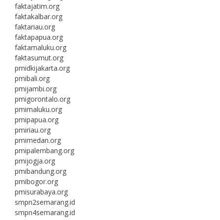
faktajatim.org
faktakalbar.org
faktariau.org
faktapapua.org
faktamaluku.org
faktasumut.org
pmidkijakarta.org
pmibali.org
pmijambi.org
pmigorontalo.org
pmimaluku.org
pmipapua.org
pmiriau.org
pmimedan.org
pmipalembang.org
pmijogja.org
pmibandung.org
pmibogor.org
pmisurabaya.org
smpn2semarang.id
smpn4semarang.id