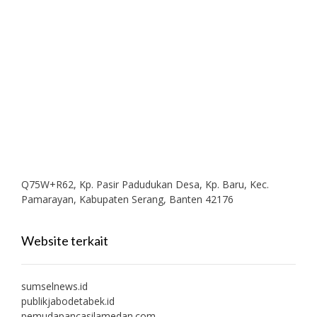
Q75W+R62, Kp. Pasir Padudukan Desa, Kp. Baru, Kec.
Pamarayan, Kabupaten Serang, Banten 42176
Website terkait
sumselnews.id
publikjabodetabek.id
pemudapancasilamedan.com