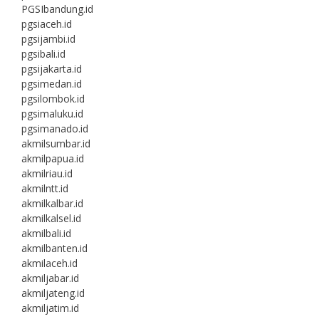
PGSIbandung.id
pgsiaceh.id
pgsijambi.id
pgsibali.id
pgsijakarta.id
pgsimedan.id
pgsilombok.id
pgsimaluku.id
pgsimanado.id
akmilsumbar.id
akmilpapua.id
akmilriau.id
akmilntt.id
akmilkalbar.id
akmilkalsel.id
akmilbali.id
akmilbanten.id
akmilaceh.id
akmiljabar.id
akmiljateng.id
akmiljatim.id