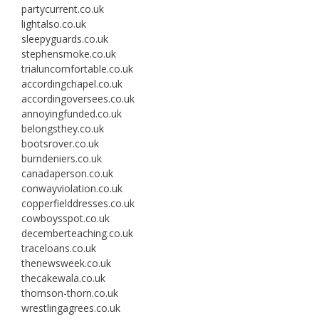
partycurrent.co.uk
lightalso.co.uk
sleepyguards.co.uk
stephensmoke.co.uk
trialuncomfortable.co.uk
accordingchapel.co.uk
accordingoversees.co.uk
annoyingfunded.co.uk
belongsthey.co.uk
bootsrover.co.uk
burndeniers.co.uk
canadaperson.co.uk
conwayviolation.co.uk
copperfielddresses.co.uk
cowboysspot.co.uk
decemberteaching.co.uk
traceloans.co.uk
thenewsweek.co.uk
thecakewala.co.uk
thomson-thorn.co.uk
wrestlingagrees.co.uk