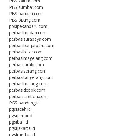
PBSIkaltim.com
PBSIsumbar.com
PBSIbaubau.com
PBSIbitung.com
pbsipekanbaru.com
perbasimedan.com
perbasisurabaya.com
perbasibanjarbaru.com
perbasiblitar.com
perbasimagelang.com
perbasijambi.com
perbasiserang.com
perbasitangerang.com
perbasimalang.com
perbasidepok.com
perbasicirebon.com
PGSIbandung.id
pgsiaceh.id
pgsijambi.id
pgsibali.id
pgsijakarta.id
pgsimedan.id