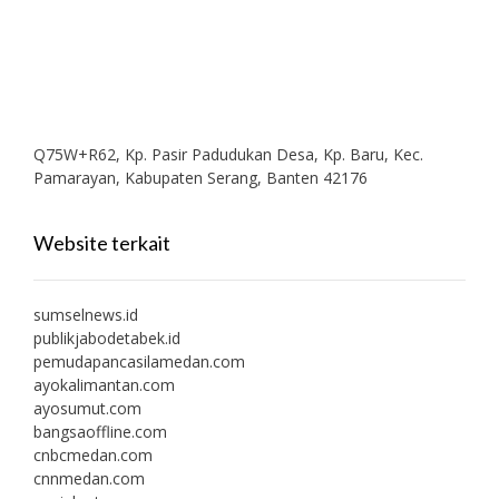
Q75W+R62, Kp. Pasir Padudukan Desa, Kp. Baru, Kec.
Pamarayan, Kabupaten Serang, Banten 42176
Website terkait
sumselnews.id
publikjabodetabek.id
pemudapancasilamedan.com
ayokalimantan.com
ayosumut.com
bangsaoffline.com
cnbcmedan.com
cnnmedan.com