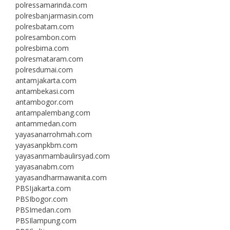
polressamarinda.com
polresbanjarmasin.com
polresbatam.com
polresambon.com
polresbima.com
polresmataram.com
polresdumai.com
antamjakarta.com
antambekasi.com
antambogor.com
antampalembang.com
antammedan.com
yayasanarrohmah.com
yayasanpkbm.com
yayasanmambaulirsyad.com
yayasanabm.com
yayasandharmawanita.com
PBSIjakarta.com
PBSIbogor.com
PBSImedan.com
PBSIlampung.com