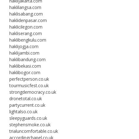
haklijakarta.com
haklilangsa.com
haklisabang.com
haklidenpasar.com
haklicilegon.com
hakliserang.com
haklibengkulu.com
haklijogja.com
haklijambi.com
haklibandung.com
haklibekasi.com
haklibogor.com
perfectperson.co.uk
tourmusicfest.co.uk
strongdemocracy.co.uk
dronetotal.co.uk
partycurrent.co.uk
lightalso.co.uk
sleepyguards.co.uk
stephensmoke.co.uk
trialuncomfortable.co.uk
accordingchapel.co.uk