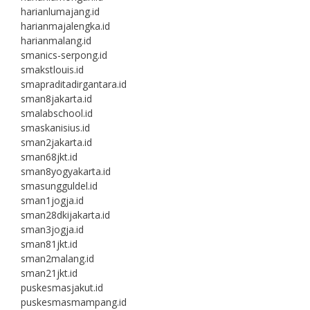
harianlumajang.id
harianmajalengka.id
harianmalang.id
smanics-serpong.id
smakstlouis.id
smapraditadirgantara.id
sman8jakarta.id
smalabschool.id
smaskanisius.id
sman2jakarta.id
sman68jkt.id
sman8yogyakarta.id
smasungguldel.id
sman1jogja.id
sman28dkijakarta.id
sman3jogja.id
sman81jkt.id
sman2malang.id
sman21jkt.id
puskesmasjakut.id
puskesmasmampang.id