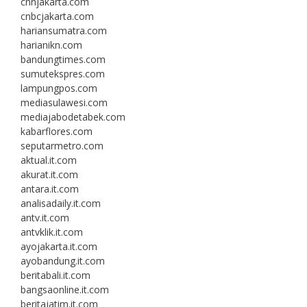
cnnjakarta.com
cnbcjakarta.com
hariansumatra.com
harianikn.com
bandungtimes.com
sumutekspres.com
lampungpos.com
mediasulawesi.com
mediajabodetabek.com
kabarflores.com
seputarmetro.com
aktual.it.com
akurat.it.com
antara.it.com
analisadaily.it.com
antv.it.com
antvklik.it.com
ayojakarta.it.com
ayobandung.it.com
beritabali.it.com
bangsaonline.it.com
beritajatim.it.com