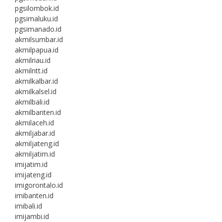
pgsilombok.id
pgsimaluku.id
pgsimanado.id
akmilsumbar.id
akmilpapua.id
akmilriau.id
akmilntt.id
akmilkalbar.id
akmilkalsel.id
akmilbali.id
akmilbanten.id
akmilaceh.id
akmiljabar.id
akmiljateng.id
akmiljatim.id
imijatim.id
imijateng.id
imigorontalo.id
imibanten.id
imibali.id
imijambi.id