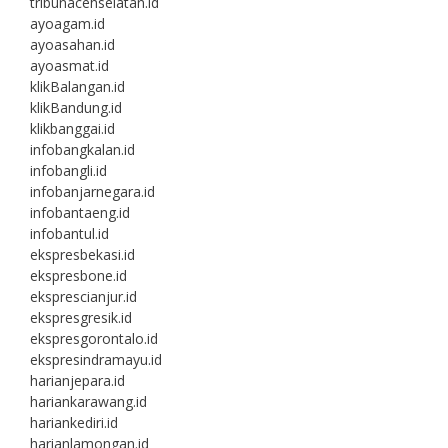
tribunacehselatan.id
ayoagam.id
ayoasahan.id
ayoasmat.id
klikBalangan.id
klikBandung.id
klikbanggai.id
infobangkalan.id
infobangli.id
infobanjarnegara.id
infobantaeng.id
infobantul.id
ekspresbekasi.id
ekspresbone.id
eksprescianjur.id
ekspresgresik.id
ekspresgorontalo.id
ekspresindramayu.id
harianjepara.id
hariankarawang.id
hariankediri.id
harianlamongan.id