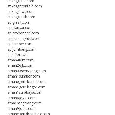
stikesgarut.com
stikesgorontalo.com
stikesgowa.com
stikesgresik.com
spigresik.com
spigianyar.com
spigrobongan.com
spigunungkidul.com
spijember.com
spijombang.com
dianflores.id
sman48jkt.com
sman26jkt.com
sman03semarang.com
sman1sumbar.com
smanegeri1bantul.com
smanegeri1bogor.com
sman1surabaya.com
sman6jogja.com
sma1magelang.com
sman9jogja.com
smanegeri3bandung.com