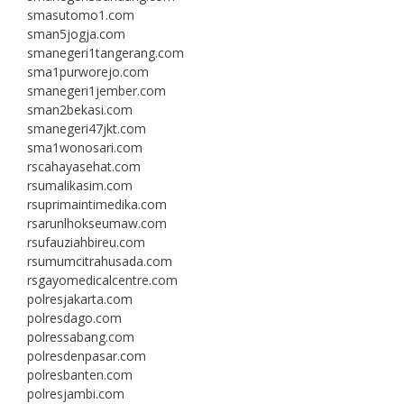
smasutomo1.com
sman5jogja.com
smanegeri1tangerang.com
sma1purworejo.com
smanegeri1jember.com
sman2bekasi.com
smanegeri47jkt.com
sma1wonosari.com
rscahayasehat.com
rsumalikasim.com
rsuprimaintimedika.com
rsarunlhokseumaw.com
rsufauziahbireu.com
rsumumcitrahusada.com
rsgayomedicalcentre.com
polresjakarta.com
polresdago.com
polressabang.com
polresdenpasar.com
polresbanten.com
polresjambi.com