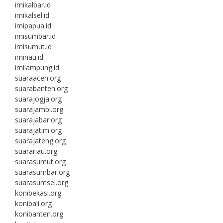
imikalbar.id
imikalsel.id
imipapua.id
imisumbar.id
imisumut.id
imiriau.id
imilampung.id
suaraaceh.org
suarabanten.org
suarajogja.org
suarajambi.org
suarajabar.org
suarajatim.org
suarajateng.org
suarariau.org
suarasumut.org
suarasumbar.org
suarasumsel.org
konibekasi.org
konibali.org
konibanten.org