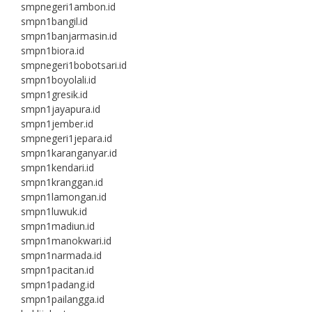
smpnegeri1ambon.id
smpn1bangil.id
smpn1banjarmasin.id
smpn1biora.id
smpnegeri1bobotsari.id
smpn1boyolali.id
smpn1gresik.id
smpn1jayapura.id
smpn1jember.id
smpnegeri1jepara.id
smpn1karanganyar.id
smpn1kendari.id
smpn1kranggan.id
smpn1lamongan.id
smpn1luwuk.id
smpn1madiun.id
smpn1manokwari.id
smpn1narmada.id
smpn1pacitan.id
smpn1padang.id
smpn1pailangga.id