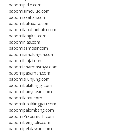
bapomipidie.com
bapomisimeulue.com
bapomiasahan.com
bapomibatubara.com
bapomilabuhanbatu.com
bapomilangkat.com
bapominias.com
bapomisamosir.com
bapomisimalungun.com
bapomibinjai.com
bapomidharmasraya.com
bapomipasaman.com
bapomisijunjung.com
bapomibukittinggi.com
bapomibanyuasin.com
bapomilahat.com
bapomilubuklinggau.com
bapomipalembang.com
bapomiPrabumulih.com
bapomibengkalis.com
bapomipelalawan.com