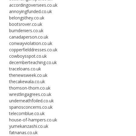
accordingoversees.co.uk
annoyingfunded.co.uk
belongsthey.co.uk
bootsrover.co.uk
burndeniers.co.uk
canadaperson.co.uk
conwayviolation.co.uk
copperfielddresses.co.uk
cowboysspot.co.uk
decemberteaching.co.uk
traceloans.co.uk
thenewsweek.co.uk
thecakewala.co.uk
thomson-thorn.co.uk
wrestlingagrees.co.uk
underneathfoiled.co.uk
spanosconcerns.co.uk
telecomblue.co.uk
house-of-hampers.co.uk
yumekanzashi.co.uk
fatnanas.co.uk