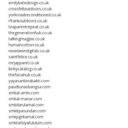
emilykatedesign.co.uk
crossfelloutdoors.co.uk
yorkroadreconditioned.co.uk
rfrankoutdoors.co.uk
teaparentrepeat.co.uk
thegenerationhub.co.uk
talkingmagpie.co.uk
humancotton.co.uk
newdawndigitals.co.uk
saintfelice.co.uk
mrjapparel.co.uk
kinkycatalog.co.uk
thefaciahub.co.uk
yayasanbinabakti.com
paudtunasbangsa.com
smkal-amin.com
smkal-manar.com
smkdarulamal.com
smkitpasundan.com
smkpgrikamal.com
smktarbiyatululum.com