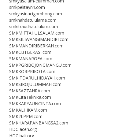
smkyasalam-elummah.com
smkpelitaynh.com
smkyasinacigombong.com
smknahdatululama.com
smkitraudhatululum.com
SMKMIFTAHULSALAM.com
SMKSILIWANGIMANDIRI.com
SMKMANDIRIBERKAH.com
SMKCBTBEKASI.com
SMKMANAROFA.com
SMKPGRIBOJONGMANGU.com
SMKKORPRIKOTA.com
SMKITDARULHIDAYAH.com
SMKSIROJULUMMAH.com
SMKSAZZAHRA.com
SMKCitaTeknika.com
SMKKARYAUNCINTA.com
SMKALHIKAM.com
SMK2LPPM.com
SMKHARAPANBANGSA2.com
HDCIaceh.org
HDCIbali.org