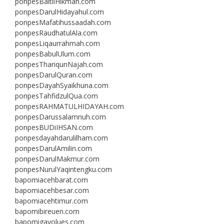
ponpesBaitilHikmah.com
ponpesDarulHidayahul.com
ponpesMafatihussaadah.com
ponpesRaudhatulAla.com
ponpesLiqaurrahmah.com
ponpesBabulUlum.com
ponpesThariqunNajah.com
ponpesDarulQuran.com
ponpesDayahSyaikhuna.com
ponpesTahfidzulQua.com
ponpesRAHMATULHIDAYAH.com
ponpesDarussalamnuh.com
ponpesBUDiIHSAN.com
ponpesdayahdarulilham.com
ponpesDarulAmilin.com
ponpesDarulMakmur.com
ponpesNurulYaqintengku.com
bapomiacehbarat.com
bapomiacehbesar.com
bapomiacehtimur.com
bapomibireuen.com
bapomigayolues.com