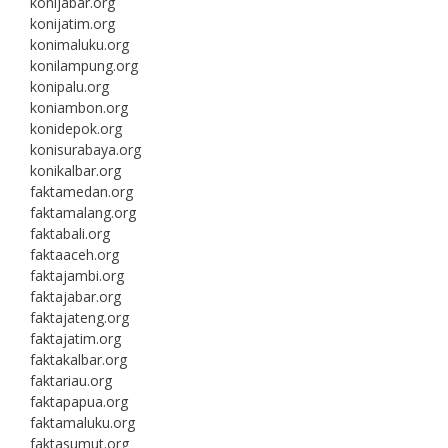
konijabar.org
konijatim.org
konimaluku.org
konilampung.org
konipalu.org
koniambon.org
konidepok.org
konisurabaya.org
konikalbar.org
faktamedan.org
faktamalang.org
faktabali.org
faktaaceh.org
faktajambi.org
faktajabar.org
faktajateng.org
faktajatim.org
faktakalbar.org
faktariau.org
faktapapua.org
faktamaluku.org
faktasumut.org