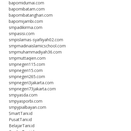
bapomidumai.com
bapomibatam.com
bapomibatanghari.com
bapomijambi.com
smpadikirma.com
smpasisi.com
smpislamas-syafiiyah02.com
smpmadinaislamicschool.com
smpmuhammadiyah36.com
smpmuttaqien.com
smpnegeri115.com
smpnegeri15.com
smpnegeri265.com
smpnegeri3jakarta.com
smpnegeri73jakarta.com
smpyasda.com
smpyasporbi.com
smpypialbayan.com
SmartTani.id
PusatTani.id
BelajarTani.id