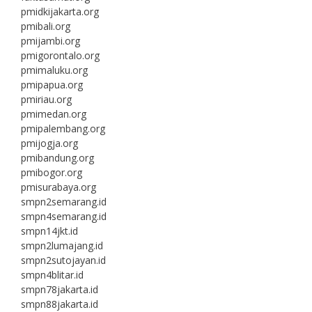
pmidkijakarta.org
pmibali.org
pmijambi.org
pmigorontalo.org
pmimaluku.org
pmipapua.org
pmiriau.org
pmimedan.org
pmipalembang.org
pmijogja.org
pmibandung.org
pmibogor.org
pmisurabaya.org
smpn2semarang.id
smpn4semarang.id
smpn14jkt.id
smpn2lumajang.id
smpn2sutojayan.id
smpn4blitar.id
smpn78jakarta.id
smpn88jakarta.id