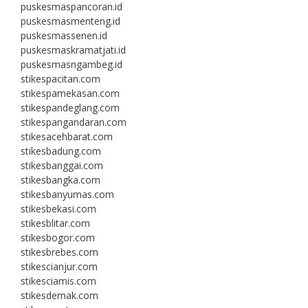
puskesmaspancoran.id
puskesmasmenteng.id
puskesmassenen.id
puskesmaskramatjati.id
puskesmasngambeg.id
stikespacitan.com
stikespamekasan.com
stikespandeglang.com
stikespangandaran.com
stikesacehbarat.com
stikesbadung.com
stikesbanggai.com
stikesbangka.com
stikesbanyumas.com
stikesbekasi.com
stikesblitar.com
stikesbogor.com
stikesbrebes.com
stikescianjur.com
stikesciamis.com
stikesdemak.com