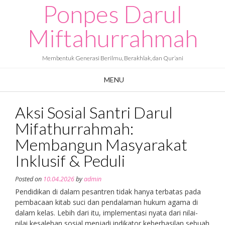
Ponpes Darul
Skip
to
content
Miftahurrahmah
Membentuk Generasi Berilmu, Berakhlak, dan Qur’ani
MENU
Aksi Sosial Santri Darul
Mifathurrahmah:
Membangun Masyarakat
Inklusif & Peduli
Posted on
10.04.2026
by
admin
Pendidikan di dalam pesantren tidak hanya terbatas pada
pembacaan kitab suci dan pendalaman hukum agama di
dalam kelas. Lebih dari itu, implementasi nyata dari nilai-
nilai kesalehan sosial menjadi indikator keberhasilan sebuah