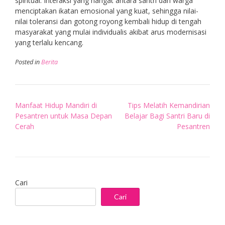
spiritual. Interaksi yang hangat antara santri dan warga
menciptakan ikatan emosional yang kuat, sehingga nilai-
nilai toleransi dan gotong royong kembali hidup di tengah
masyarakat yang mulai individualis akibat arus modernisasi
yang terlalu kencang.
Posted in
Berita
Post
Manfaat Hidup Mandiri di
Tips Melatih Kemandirian
navigation
Pesantren untuk Masa Depan
Belajar Bagi Santri Baru di
Cerah
Pesantren
Cari
Cari