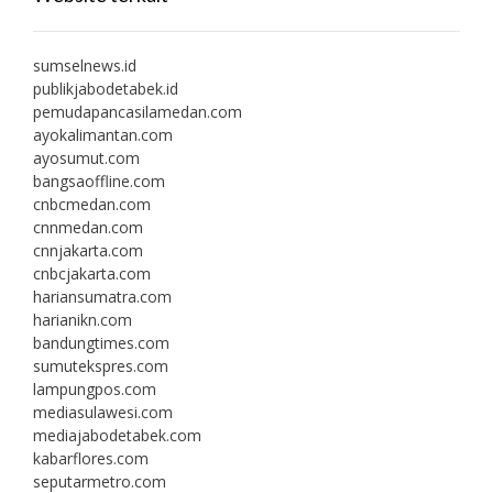
sumselnews.id
publikjabodetabek.id
pemudapancasilamedan.com
ayokalimantan.com
ayosumut.com
bangsaoffline.com
cnbcmedan.com
cnnmedan.com
cnnjakarta.com
cnbcjakarta.com
hariansumatra.com
harianikn.com
bandungtimes.com
sumutekspres.com
lampungpos.com
mediasulawesi.com
mediajabodetabek.com
kabarflores.com
seputarmetro.com