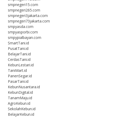
smpnegeri15.com
smpnegeri265.com
smpnegeri3jakarta.com
smpnegeri73jakarta.com
smpyasda.com
smpyasporbi.com
smpypialbayan.com
SmartTani.id
PusatTani.id
BelajarTani.id
CerdasTani.id
KebunLestari.id
TaniMart.id
PanenSegar.id
PasarTani.id
KebunNusantara.id
KebunDigital.id
TanamMaju.id
AgroKebun.id
SekolahKebun.id
BelajarKebun.id