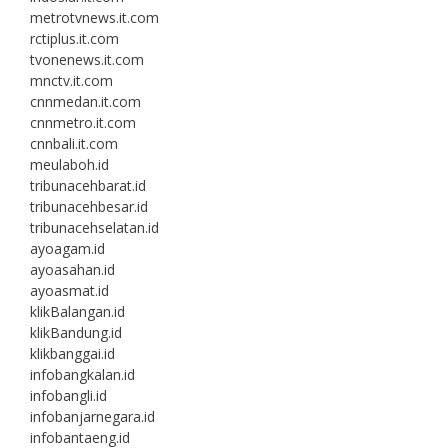
metrotvnews.it.com
rctiplus.it.com
tvonenews.it.com
mnctv.it.com
cnnmedan.it.com
cnnmetro.it.com
cnnbali.it.com
meulaboh.id
tribunacehbarat.id
tribunacehbesar.id
tribunacehselatan.id
ayoagam.id
ayoasahan.id
ayoasmat.id
klikBalangan.id
klikBandung.id
klikbanggai.id
infobangkalan.id
infobangli.id
infobanjarnegara.id
infobantaeng.id