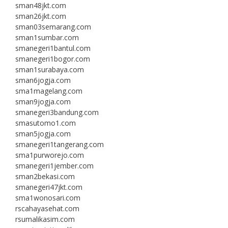
sman48jkt.com
sman26jkt.com
sman03semarang.com
sman1sumbar.com
smanegeri1bantul.com
smanegeri1bogor.com
sman1surabaya.com
sman6jogja.com
sma1magelang.com
sman9jogja.com
smanegeri3bandung.com
smasutomo1.com
sman5jogja.com
smanegeri1tangerang.com
sma1purworejo.com
smanegeri1jember.com
sman2bekasi.com
smanegeri47jkt.com
sma1wonosari.com
rscahayasehat.com
rsumalikasim.com