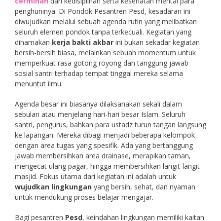
cerminan
dari kedisiplinan serta kesehatan mental para
penghuninya. Di Pondok Pesantren Pesd, kesadaran ini
diwujudkan melalui sebuah agenda rutin yang melibatkan
seluruh elemen pondok tanpa terkecuali. Kegiatan yang
dinamakan
kerja bakti akbar
ini bukan sekadar kegiatan
bersih-bersih biasa, melainkan sebuah momentum untuk
memperkuat rasa gotong royong dan tanggung jawab
sosial santri terhadap tempat tinggal mereka selama
menuntut ilmu.
Agenda besar ini biasanya dilaksanakan sekali dalam
sebulan atau menjelang hari-hari besar Islam. Seluruh
santri, pengurus, bahkan para ustadz turun tangan langsung
ke lapangan. Mereka dibagi menjadi beberapa kelompok
dengan area tugas yang spesifik. Ada yang bertanggung
jawab membersihkan area drainase, merapikan taman,
mengecat ulang pagar, hingga membersihkan langit-langit
masjid. Fokus utama dari kegiatan ini adalah untuk
wujudkan lingkungan
yang bersih, sehat, dan nyaman
untuk mendukung proses belajar mengajar.
Bagi pesantren
Pesd
, keindahan lingkungan memiliki kaitan