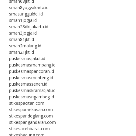
sman68jkt.id
sman8yogyakarta.id
smasungguldel.id
sman1jogja.id
sman28dkijakarta.id
sman3jogja.id
sman81jkt.id
sman2malang.id
sman21jkt.id
puskesmasjakut.id
puskesmasmampang.id
puskesmaspancoran.id
puskesmasmenteng.id
puskesmassenen.id
puskesmaskramatjati.id
puskesmasngambeg.id
stikespacitan.com
stikespamekasan.com
stikespandeglang.com
stikespangandaran.com
stikesacehbarat.com
stikesbadung.com