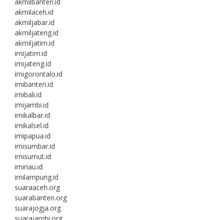
akmilbanten.id
akmilaceh.id
akmiljabar.id
akmiljateng.id
akmiljatim.id
imijatim.id
imijateng.id
imigorontalo.id
imibanten.id
imibali.id
imijambi.id
imikalbar.id
imikalsel.id
imipapua.id
imisumbar.id
imisumut.id
imiriau.id
imilampung.id
suaraaceh.org
suarabanten.org
suarajogja.org
suarajambi.org