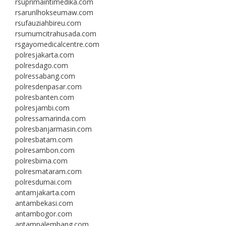
rsuprimaintimedika.com
rsarunlhokseumaw.com
rsufauziahbireu.com
rsumumcitrahusada.com
rsgayomedicalcentre.com
polresjakarta.com
polresdago.com
polressabang.com
polresdenpasar.com
polresbanten.com
polresjambi.com
polressamarinda.com
polresbanjarmasin.com
polresbatam.com
polresambon.com
polresbima.com
polresmataram.com
polresdumai.com
antamjakarta.com
antambekasi.com
antambogor.com
antampalembang.com