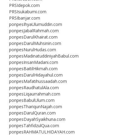
PRSIdepok.com
PRSIsukabumi.com
PRSIbanjar.com
ponpesIhyaUlumuddin.com
ponpesJabalRahmah.com
ponpesDarulKhairat.com
ponpesDarulMuhsinin.com
ponpesNurulHudas.com
ponpesMadinatuddiniyahBabul.com
ponpesInsanMadani.com
ponpesBaitilHikmah.com
ponpesDarulHidayahul.com
ponpesMafatihussaadah.com
ponpesRaudhatulAla.com
ponpesLiqaurrahmah.com
ponpesBabulUlum.com
ponpesThariqunNajah.com
ponpesDarulQuran.com
ponpesDayahSyaikhuna.com
ponpesTahfidzulQua.com
ponpesRAHMATULHIDAYAH.com