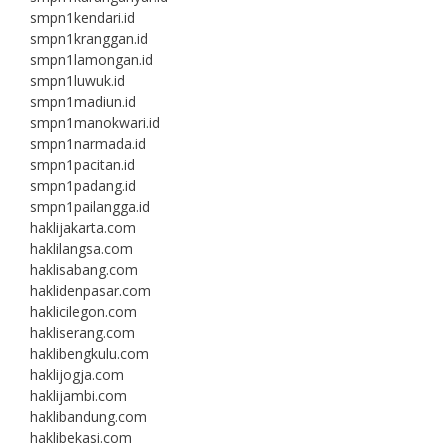
smpn1kendari.id
smpn1kranggan.id
smpn1lamongan.id
smpn1luwuk.id
smpn1madiun.id
smpn1manokwari.id
smpn1narmada.id
smpn1pacitan.id
smpn1padang.id
smpn1pailangga.id
haklijakarta.com
haklilangsa.com
haklisabang.com
haklidenpasar.com
haklicilegon.com
hakliserang.com
haklibengkulu.com
haklijogja.com
haklijambi.com
haklibandung.com
haklibekasi.com