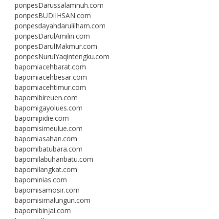
ponpesDarussalamnuh.com
ponpesBUDiIHSAN.com
ponpesdayahdarulilham.com
ponpesDarulAmilin.com
ponpesDarulMakmur.com
ponpesNurulYaqintengku.com
bapomiacehbarat.com
bapomiacehbesar.com
bapomiacehtimur.com
bapomibireuen.com
bapomigayolues.com
bapomipidie.com
bapomisimeulue.com
bapomiasahan.com
bapomibatubara.com
bapomilabuhanbatu.com
bapomilangkat.com
bapominias.com
bapomisamosir.com
bapomisimalungun.com
bapomibinjai.com