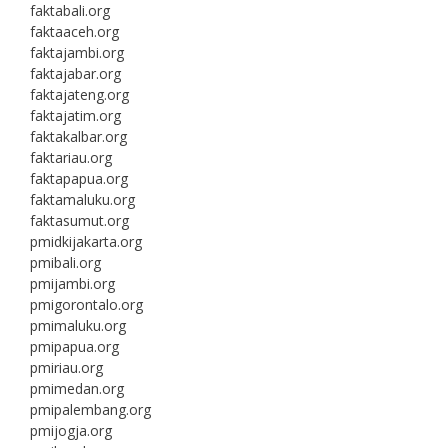
faktabali.org
faktaaceh.org
faktajambi.org
faktajabar.org
faktajateng.org
faktajatim.org
faktakalbar.org
faktariau.org
faktapapua.org
faktamaluku.org
faktasumut.org
pmidkijakarta.org
pmibali.org
pmijambi.org
pmigorontalo.org
pmimaluku.org
pmipapua.org
pmiriau.org
pmimedan.org
pmipalembang.org
pmijogja.org