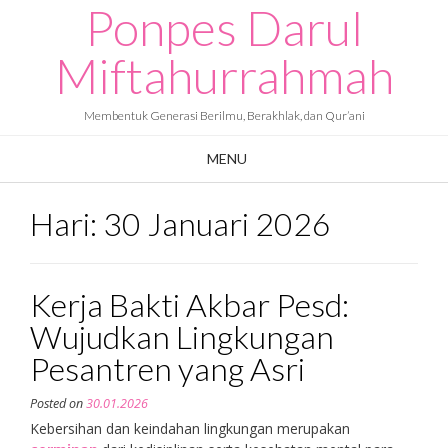
Ponpes Darul
Skip
to
content
Miftahurrahmah
Membentuk Generasi Berilmu, Berakhlak, dan Qur’ani
MENU
Hari:
30 Januari 2026
Kerja Bakti Akbar Pesd:
Wujudkan Lingkungan
Pesantren yang Asri
Posted on
30.01.2026
Kebersihan dan keindahan lingkungan merupakan