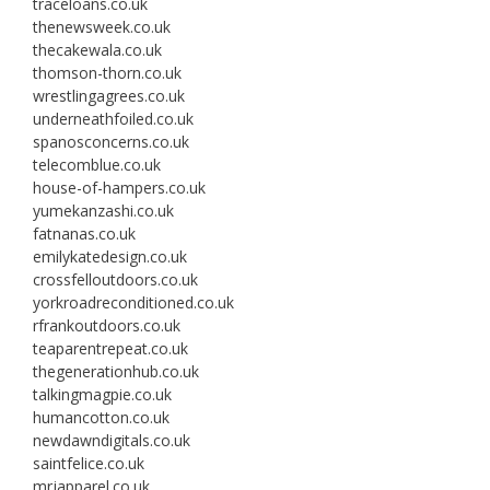
traceloans.co.uk
thenewsweek.co.uk
thecakewala.co.uk
thomson-thorn.co.uk
wrestlingagrees.co.uk
underneathfoiled.co.uk
spanosconcerns.co.uk
telecomblue.co.uk
house-of-hampers.co.uk
yumekanzashi.co.uk
fatnanas.co.uk
emilykatedesign.co.uk
crossfelloutdoors.co.uk
yorkroadreconditioned.co.uk
rfrankoutdoors.co.uk
teaparentrepeat.co.uk
thegenerationhub.co.uk
talkingmagpie.co.uk
humancotton.co.uk
newdawndigitals.co.uk
saintfelice.co.uk
mrjapparel.co.uk