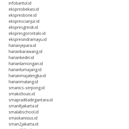
infobantul.id
ekspresbekasi.id
ekspresbone.id
eksprescianjur.id
ekspresgresik.id
ekspresgorontalo.id
ekspresindramayu.id
harianjepara.id
hariankarawang.id
hariankediri.id
harianlamongan.id
harianlumajang.id
harianmajalengka.id
harianmalang.id
smanics-serpong.id
smakstlouis.id
smapraditadirgantara.id
sman8jakarta.id
smalabschool.id
smaskanisius.id
sman2jakarta.id