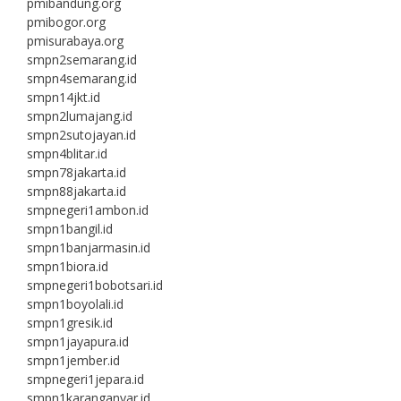
pmibandung.org
pmibogor.org
pmisurabaya.org
smpn2semarang.id
smpn4semarang.id
smpn14jkt.id
smpn2lumajang.id
smpn2sutojayan.id
smpn4blitar.id
smpn78jakarta.id
smpn88jakarta.id
smpnegeri1ambon.id
smpn1bangil.id
smpn1banjarmasin.id
smpn1biora.id
smpnegeri1bobotsari.id
smpn1boyolali.id
smpn1gresik.id
smpn1jayapura.id
smpn1jember.id
smpnegeri1jepara.id
smpn1karanganyar.id