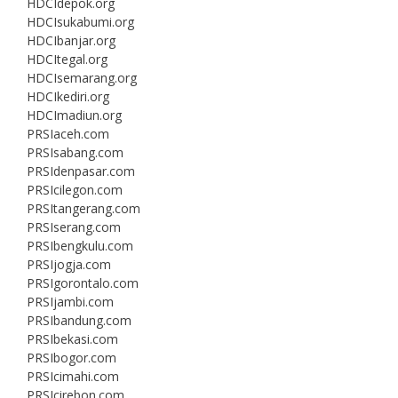
HDCIdepok.org
HDCIsukabumi.org
HDCIbanjar.org
HDCItegal.org
HDCIsemarang.org
HDCIkediri.org
HDCImadiun.org
PRSIaceh.com
PRSIsabang.com
PRSIdenpasar.com
PRSIcilegon.com
PRSItangerang.com
PRSIserang.com
PRSIbengkulu.com
PRSIjogja.com
PRSIgorontalo.com
PRSIjambi.com
PRSIbandung.com
PRSIbekasi.com
PRSIbogor.com
PRSIcimahi.com
PRSIcirebon.com