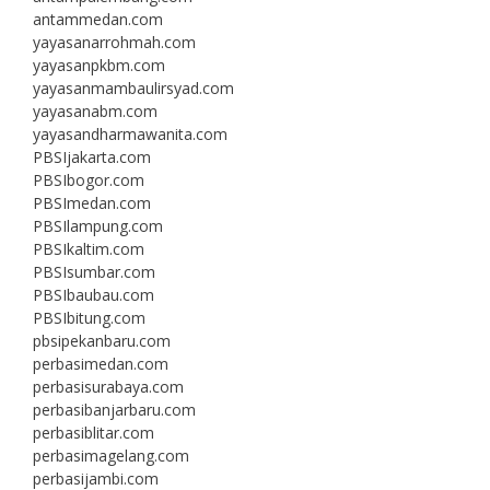
antammedan.com
yayasanarrohmah.com
yayasanpkbm.com
yayasanmambaulirsyad.com
yayasanabm.com
yayasandharmawanita.com
PBSIjakarta.com
PBSIbogor.com
PBSImedan.com
PBSIlampung.com
PBSIkaltim.com
PBSIsumbar.com
PBSIbaubau.com
PBSIbitung.com
pbsipekanbaru.com
perbasimedan.com
perbasisurabaya.com
perbasibanjarbaru.com
perbasiblitar.com
perbasimagelang.com
perbasijambi.com