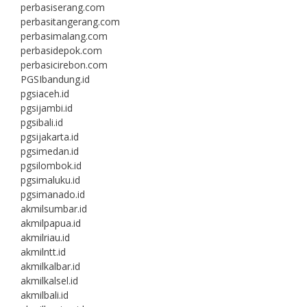
perbasiserang.com
perbasitangerang.com
perbasimalang.com
perbasidepok.com
perbasicirebon.com
PGSIbandung.id
pgsiaceh.id
pgsijambi.id
pgsibali.id
pgsijakarta.id
pgsimedan.id
pgsilombok.id
pgsimaluku.id
pgsimanado.id
akmilsumbar.id
akmilpapua.id
akmilriau.id
akmilntt.id
akmilkalbar.id
akmilkalsel.id
akmilbali.id