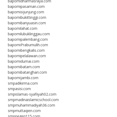
bapomidharmasraya.com
bapomipasaman.com
bapomisijunjung.com
bapomibukittinggi.com
bapomibanyuasin.com
bapomilahat.com
bapomilubuklinggau.com
bapomipalembang.com
bapomiPrabumulih.com
bapomibengkalis.com
bapomipelalawan.com
bapomidumai.com
bapomibatam.com
bapomibatanghari.com
bapomijambi.com
smpadikirma.com
smpasisi.com
smpislamas-syafiiyah02.com
smpmadinaislamicschool.com
smpmuhammadiyah36.com
smpmuttaqien.com
smpnegeri115.com