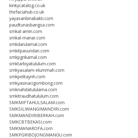
kinkycatalog.co.uk
thefaciahub.co.uk
yayasanbinabakti.com
paudtunasbangsa.com
smkal-amin.com
smkal-manar.com
smkdarulamal.com
smkitpasundan.com
smkpgrikamal.com
smktarbiyatululum.com
smkyasalam-elummah.com
smkpelitaynh.com
smkyasinacigombong.com
smknahdatululama.com
smkitraudhatululum.com
SMKMIFTAHULSALAM.com
SMKSILIWANGIMANDIRI.com
SMKMANDIRIBERKAH.com
SMKCBTBEKASI.com
SMKMANAROFA.com
SMKPGRIBOJONGMANGU.com