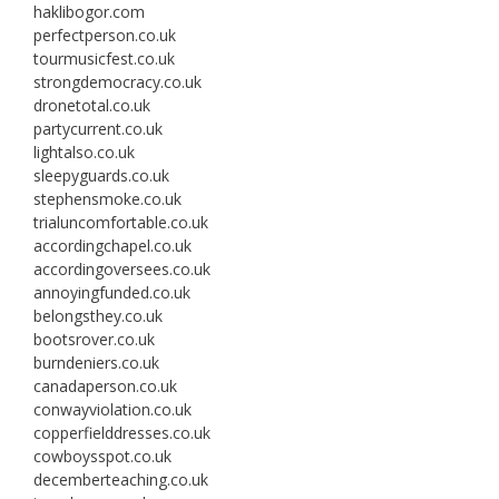
haklibogor.com
perfectperson.co.uk
tourmusicfest.co.uk
strongdemocracy.co.uk
dronetotal.co.uk
partycurrent.co.uk
lightalso.co.uk
sleepyguards.co.uk
stephensmoke.co.uk
trialuncomfortable.co.uk
accordingchapel.co.uk
accordingoversees.co.uk
annoyingfunded.co.uk
belongsthey.co.uk
bootsrover.co.uk
burndeniers.co.uk
canadaperson.co.uk
conwayviolation.co.uk
copperfielddresses.co.uk
cowboysspot.co.uk
decemberteaching.co.uk