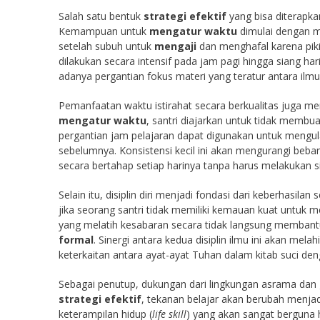
Salah satu bentuk
strategi efektif
yang bisa diterapka
Kemampuan untuk
mengatur waktu
dimulai dengan m
setelah subuh untuk
mengaji
dan menghafal karena piki
dilakukan secara intensif pada jam pagi hingga siang ha
adanya pergantian fokus materi yang teratur antara ilmu
Pemanfaatan waktu istirahat secara berkualitas juga m
mengatur waktu
, santri diajarkan untuk tidak membua
pergantian jam pelajaran dapat digunakan untuk mengul
sebelumnya. Konsistensi kecil ini akan mengurangi beban 
secara bertahap setiap harinya tanpa harus melakukan 
Selain itu, disiplin diri menjadi fondasi dari keberhasila
jika seorang santri tidak memiliki kemauan kuat untuk 
yang melatih kesabaran secara tidak langsung membant
formal
. Sinergi antara kedua disiplin ilmu ini akan me
keterkaitan antara ayat-ayat Tuhan dalam kitab suci de
Sebagai penutup, dukungan dari lingkungan asrama dan
strategi efektif
, tekanan belajar akan berubah men
keterampilan hidup (
life skill
) yang akan sangat berguna h