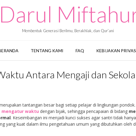
Darul Miftah
Membentuk Generasi Berilmu, Berakhlak, dan Qur’ani
BERANDA
TENTANG KAMI
FAQ
KEBIJAKAN PRIVAS
 Waktu Antara Mengaji dan Sekol
erupakan tantangan besar bagi setiap pelajar di lingkungan pondok.
u
mengatur waktu
dengan bijak, sehingga pencapaian di bidang
me
ormal
. Keseimbangan ini menjadi kunci sukses agar santri tidak hany
ing yang kuat dalam ilmu pengetahuan umum yang dibutuhkan oleh d