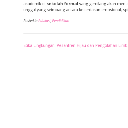
akademik di
sekolah formal
yang gemilang akan menjad
unggul yang seimbang antara kecerdasan emosional, spiri
Posted in
Edukasi
,
Pendidikan
Post
Etika Lingkungan: Pesantren Hijau dan Pengolahan Limb
navigation