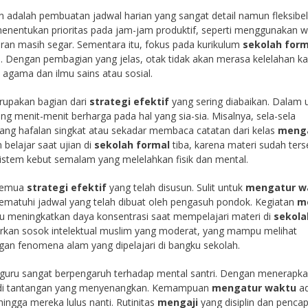
n adalah pembuatan jadwal harian yang sangat detail namun fleksibel
enentukan prioritas pada jam-jam produktif, seperti menggunakan 
ran masih segar. Sementara itu, fokus pada kurikulum
sekolah form
ri. Dengan pembagian yang jelas, otak tidak akan merasa kelelahan k
 agama dan ilmu sains atau sosial.
erupakan bagian dari
strategi efektif
yang sering diabaikan. Dalam 
ng menit-menit berharga pada hal yang sia-sia. Misalnya, sela-sela
ang hafalan singkat atau sekadar membaca catatan dari kelas
menga
belajar saat ujian di
sekolah formal
tiba, karena materi sudah ters
sistem kebut semalam yang melelahkan fisik dan mental.
n semua
strategi efektif
yang telah disusun. Sulit untuk
mengatur w
mematuhi jadwal yang telah dibuat oleh pengasuh pondok. Kegiatan
m
u meningkatkan daya konsentrasi saat mempelajari materi di
sekola
lahirkan sosok intelektual muslim yang moderat, yang mampu melihat
ngan fenomena alam yang dipelajari di bangku sekolah.
 guru sangat berpengaruh terhadap mental santri. Dengan menerapk
jadi tantangan yang menyenangkan. Kemampuan
mengatur waktu
ad
ingga mereka lulus nanti. Rutinitas
mengaji
yang disiplin dan penca