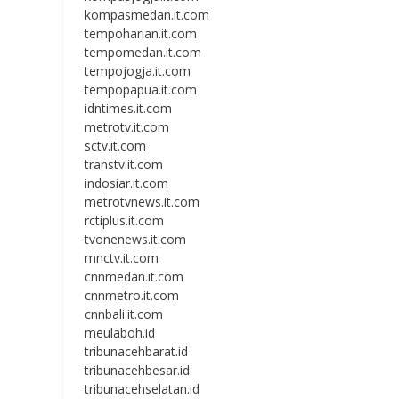
kompasmedan.it.com
tempoharian.it.com
tempomedan.it.com
tempojogja.it.com
tempopapua.it.com
idntimes.it.com
metrotv.it.com
sctv.it.com
transtv.it.com
indosiar.it.com
metrotvnews.it.com
rctiplus.it.com
tvonenews.it.com
mnctv.it.com
cnnmedan.it.com
cnnmetro.it.com
cnnbali.it.com
meulaboh.id
tribunacehbarat.id
tribunacehbesar.id
tribunacehselatan.id