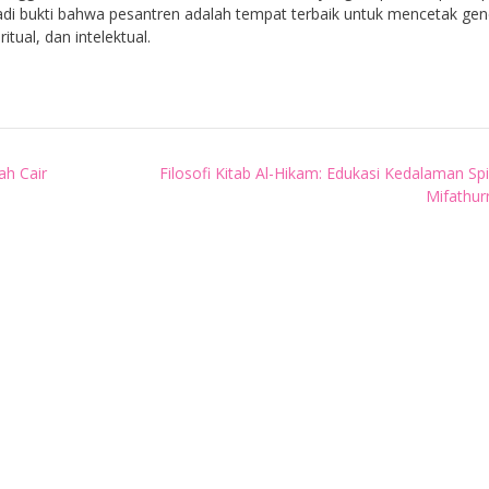
i bukti bahwa pesantren adalah tempat terbaik untuk mencetak gen
tual, dan intelektual.
ah Cair
Filosofi Kitab Al-Hikam: Edukasi Kedalaman Spir
Mifathu