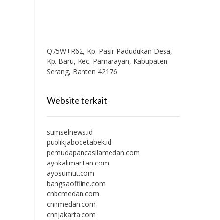
Q75W+R62, Kp. Pasir Padudukan Desa,
Kp. Baru, Kec. Pamarayan, Kabupaten
Serang, Banten 42176
Website terkait
sumselnews.id
publikjabodetabek.id
pemudapancasilamedan.com
ayokalimantan.com
ayosumut.com
bangsaoffline.com
cnbcmedan.com
cnnmedan.com
cnnjakarta.com