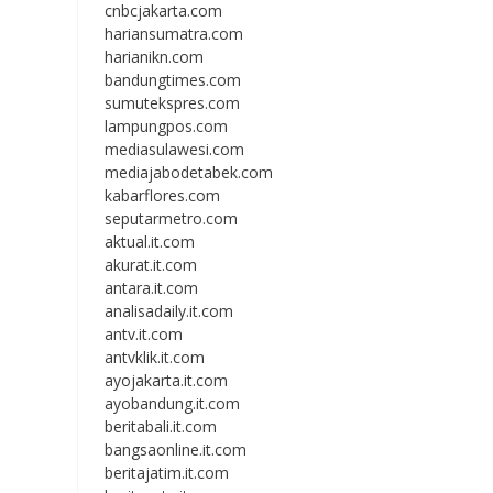
cnbcjakarta.com
hariansumatra.com
harianikn.com
bandungtimes.com
sumutekspres.com
lampungpos.com
mediasulawesi.com
mediajabodetabek.com
kabarflores.com
seputarmetro.com
aktual.it.com
akurat.it.com
antara.it.com
analisadaily.it.com
antv.it.com
antvklik.it.com
ayojakarta.it.com
ayobandung.it.com
beritabali.it.com
bangsaonline.it.com
beritajatim.it.com