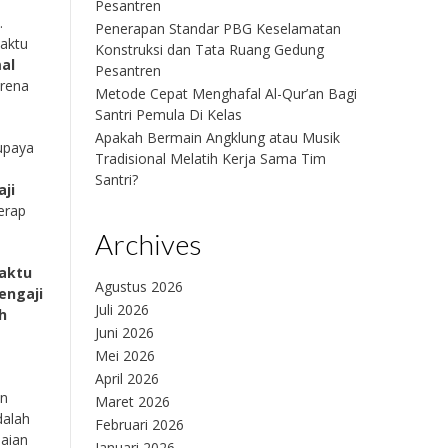
Pesantren
.
Penerapan Standar PBG Keselamatan
waktu
Konstruksi dan Tata Ruang Gedung
al
Pesantren
arena
Metode Cepat Menghafal Al-Qur’an Bagi
Santri Pemula Di Kelas
Apakah Bermain Angklung atau Musik
upaya
Tradisional Melatih Kerja Sama Tim
Santri?
ji
erap
Archives
aktu
Agustus 2026
engaji
Juli 2026
h
Juni 2026
Mei 2026
April 2026
an
Maret 2026
alah
Februari 2026
paian
Januari 2026