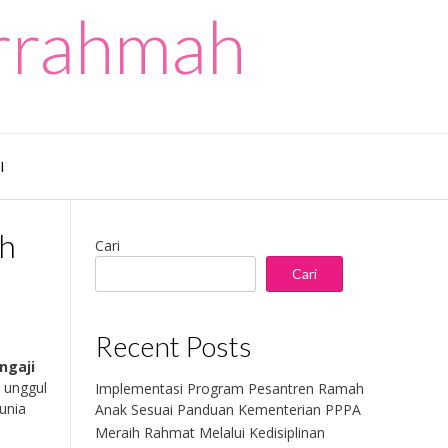
urrahmah
I
ah
Cari
Cari
Recent Posts
ngaji
a unggul
Implementasi Program Pesantren Ramah
unia
Anak Sesuai Panduan Kementerian PPPA
Meraih Rahmat Melalui Kedisiplinan