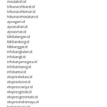
meulaboh.id
tribunacehbarat.id
tribunacehbesar.id
tribunacehselatan.id
ayoagam.id
ayoasahan.id
ayoasmat.id
klikBalangan.id
klikBandung.id
klikbanggai.id
infobangkalan.id
infobangli.id
infobanjarnegara.id
infobantaeng.id
infobantul.id
ekspresbekasi.id
ekspresbone.id
eksprescianjur.id
ekspresgresik.id
ekspresgorontalo.id
ekspresindramayu.id
harianjepara.id