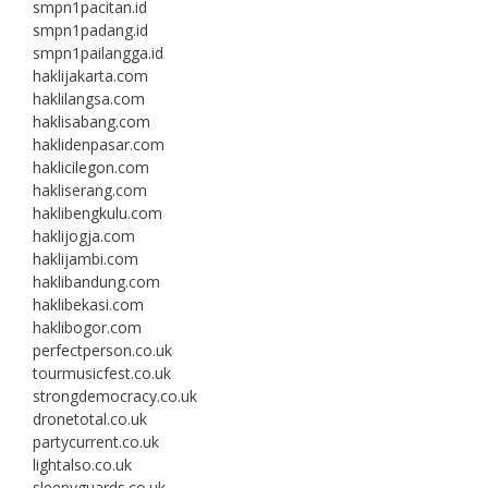
smpn1pacitan.id
smpn1padang.id
smpn1pailangga.id
haklijakarta.com
haklilangsa.com
haklisabang.com
haklidenpasar.com
haklicilegon.com
hakliserang.com
haklibengkulu.com
haklijogja.com
haklijambi.com
haklibandung.com
haklibekasi.com
haklibogor.com
perfectperson.co.uk
tourmusicfest.co.uk
strongdemocracy.co.uk
dronetotal.co.uk
partycurrent.co.uk
lightalso.co.uk
sleepyguards.co.uk