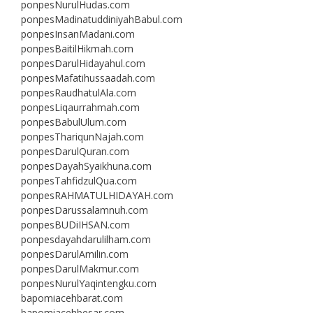
ponpesNurulHudas.com
ponpesMadinatuddiniyahBabul.com
ponpesInsanMadani.com
ponpesBaitilHikmah.com
ponpesDarulHidayahul.com
ponpesMafatihussaadah.com
ponpesRaudhatulAla.com
ponpesLiqaurrahmah.com
ponpesBabulUlum.com
ponpesThariqunNajah.com
ponpesDarulQuran.com
ponpesDayahSyaikhuna.com
ponpesTahfidzulQua.com
ponpesRAHMATULHIDAYAH.com
ponpesDarussalamnuh.com
ponpesBUDiIHSAN.com
ponpesdayahdarulilham.com
ponpesDarulAmilin.com
ponpesDarulMakmur.com
ponpesNurulYaqintengku.com
bapomiacehbarat.com
bapomiacehbesar.com