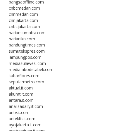
bangsaoffline.com
cnbcmedan.com
cnnmedan.com
cnnjakarta.com
cnbcjakarta.com
hariansumatra.com
harianikn.com
bandungtimes.com
sumutekspres.com
lampungpos.com
mediasulawesi.com
mediajabodetabek.com
kabarflores.com
seputarmetro.com
aktual.it.com
akurat.it.com
antara.it.com
analisadaily.it.com
antv.it.com
antvklik.it.com
ayojakarta.it.com
ayobandung.it.com