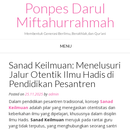
Ponpes Darul
Skip
to
content
Miftahurrahmah
Membentuk Generasi Berilmu, Berakhlak, dan Qur’ani
MENU
Sanad Keilmuan: Menelusuri
Jalur Otentik Ilmu Hadis di
Pendidikan Pesantren
Posted on
25.11.2025
by
admin
Dalam pendidikan pesantren tradisional, konsep
Sanad
Keilmuan
adalah pilar yang menegaskan otentisitas dan
keberkahan ilmu yang dipelajari, khususnya dalam disiplin
Ilmu Hadis.
Sanad Keilmuan
merujuk pada rantai guru
yang tidak terputus, yang menghubungkan seorang santri