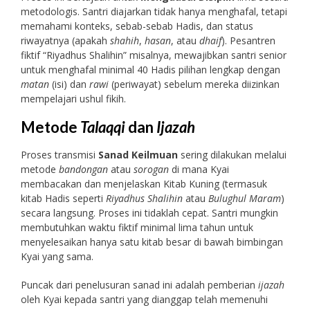
metodologis. Santri diajarkan tidak hanya menghafal, tetapi
memahami konteks, sebab-sebab Hadis, dan status
riwayatnya (apakah
shahih
,
hasan
, atau
dhaif
). Pesantren
fiktif “Riyadhus Shalihin” misalnya, mewajibkan santri senior
untuk menghafal minimal 40 Hadis pilihan lengkap dengan
matan
(isi) dan
rawi
(periwayat) sebelum mereka diizinkan
mempelajari ushul fikih.
Metode
Talaqqi
dan
Ijazah
Proses transmisi
Sanad Keilmuan
sering dilakukan melalui
metode
bandongan
atau
sorogan
di mana Kyai
membacakan dan menjelaskan Kitab Kuning (termasuk
kitab Hadis seperti
Riyadhus Shalihin
atau
Bulughul Maram
)
secara langsung. Proses ini tidaklah cepat. Santri mungkin
membutuhkan waktu fiktif minimal lima tahun untuk
menyelesaikan hanya satu kitab besar di bawah bimbingan
Kyai yang sama.
Puncak dari penelusuran sanad ini adalah pemberian
ijazah
oleh Kyai kepada santri yang dianggap telah memenuhi