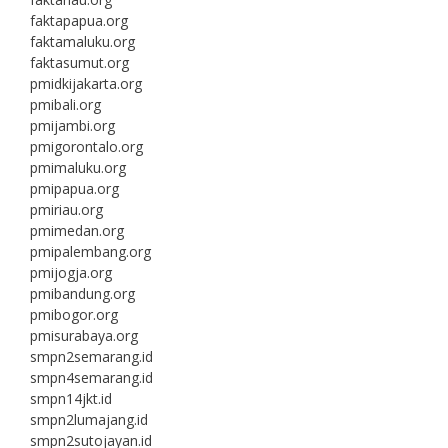
faktapapua.org
faktamaluku.org
faktasumut.org
pmidkijakarta.org
pmibali.org
pmijambi.org
pmigorontalo.org
pmimaluku.org
pmipapua.org
pmiriau.org
pmimedan.org
pmipalembang.org
pmijogja.org
pmibandung.org
pmibogor.org
pmisurabaya.org
smpn2semarang.id
smpn4semarang.id
smpn14jkt.id
smpn2lumajang.id
smpn2sutojayan.id