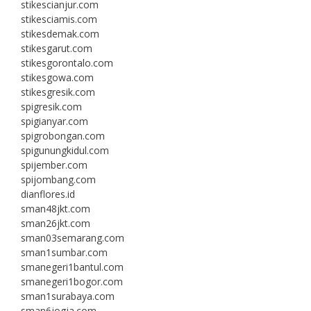
stikescianjur.com
stikesciamis.com
stikesdemak.com
stikesgarut.com
stikesgorontalo.com
stikesgowa.com
stikesgresik.com
spigresik.com
spigianyar.com
spigrobongan.com
spigunungkidul.com
spijember.com
spijombang.com
dianflores.id
sman48jkt.com
sman26jkt.com
sman03semarang.com
sman1sumbar.com
smanegeri1bantul.com
smanegeri1bogor.com
sman1surabaya.com
sman6jogja.com