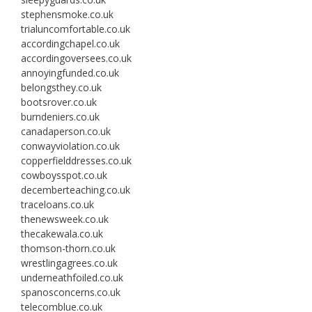
stephensmoke.co.uk
trialuncomfortable.co.uk
accordingchapel.co.uk
accordingoversees.co.uk
annoyingfunded.co.uk
belongsthey.co.uk
bootsrover.co.uk
burndeniers.co.uk
canadaperson.co.uk
conwayviolation.co.uk
copperfielddresses.co.uk
cowboysspot.co.uk
decemberteaching.co.uk
traceloans.co.uk
thenewsweek.co.uk
thecakewala.co.uk
thomson-thorn.co.uk
wrestlingagrees.co.uk
underneathfoiled.co.uk
spanosconcerns.co.uk
telecomblue.co.uk