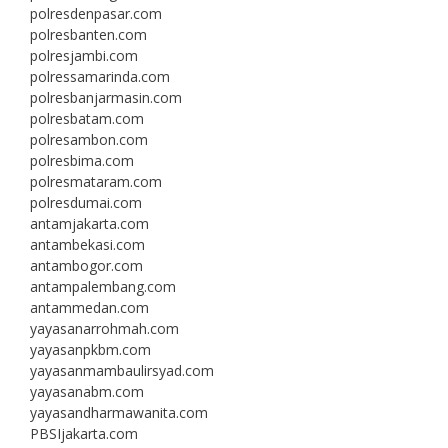
polresdenpasar.com
polresbanten.com
polresjambi.com
polressamarinda.com
polresbanjarmasin.com
polresbatam.com
polresambon.com
polresbima.com
polresmataram.com
polresdumai.com
antamjakarta.com
antambekasi.com
antambogor.com
antampalembang.com
antammedan.com
yayasanarrohmah.com
yayasanpkbm.com
yayasanmambaulirsyad.com
yayasanabm.com
yayasandharmawanita.com
PBSIjakarta.com