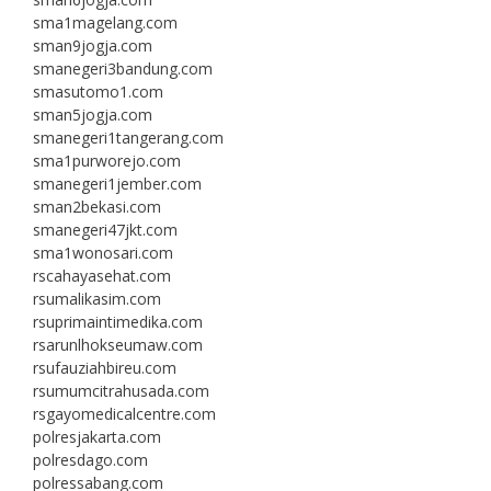
sma1magelang.com
sman9jogja.com
smanegeri3bandung.com
smasutomo1.com
sman5jogja.com
smanegeri1tangerang.com
sma1purworejo.com
smanegeri1jember.com
sman2bekasi.com
smanegeri47jkt.com
sma1wonosari.com
rscahayasehat.com
rsumalikasim.com
rsuprimaintimedika.com
rsarunlhokseumaw.com
rsufauziahbireu.com
rsumumcitrahusada.com
rsgayomedicalcentre.com
polresjakarta.com
polresdago.com
polressabang.com