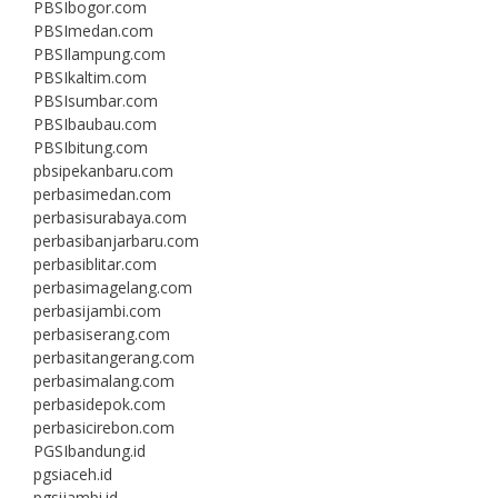
PBSIbogor.com
PBSImedan.com
PBSIlampung.com
PBSIkaltim.com
PBSIsumbar.com
PBSIbaubau.com
PBSIbitung.com
pbsipekanbaru.com
perbasimedan.com
perbasisurabaya.com
perbasibanjarbaru.com
perbasiblitar.com
perbasimagelang.com
perbasijambi.com
perbasiserang.com
perbasitangerang.com
perbasimalang.com
perbasidepok.com
perbasicirebon.com
PGSIbandung.id
pgsiaceh.id
pgsijambi.id