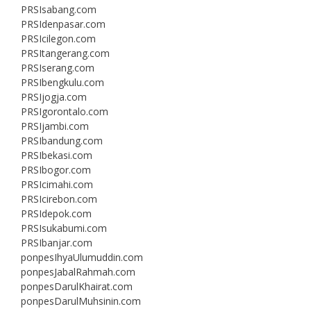
PRSIsabang.com
PRSIdenpasar.com
PRSIcilegon.com
PRSItangerang.com
PRSIserang.com
PRSIbengkulu.com
PRSIjogja.com
PRSIgorontalo.com
PRSIjambi.com
PRSIbandung.com
PRSIbekasi.com
PRSIbogor.com
PRSIcimahi.com
PRSIcirebon.com
PRSIdepok.com
PRSIsukabumi.com
PRSIbanjar.com
ponpesIhyaUlumuddin.com
ponpesJabalRahmah.com
ponpesDarulKhairat.com
ponpesDarulMuhsinin.com