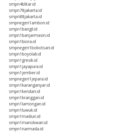
smpn4blitar.id
smpn78jakarta.id
smpn88jakarta.id
smpnegeri1ambon.id
smpn1bangil.id
smpn1banjarmasin.id
smpn1biora.id
smpnegeri1bobotsari.id
smpn1boyolali.id
smpn1gresik.id
smpn1jayapura.id
smpn1jember.id
smpnegeri1jepara.id
smpn1karanganyar.id
smpn1kendari.id
smpn1kranggan.id
smpn1lamongan.id
smpn1luwuk.id
smpn1madiun.id
smpn1manokwari.id
smpn1narmada.id