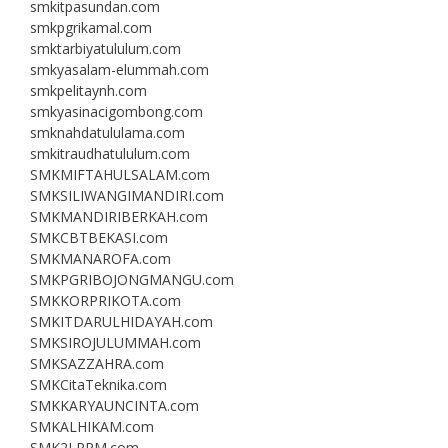
smkitpasundan.com
smkpgrikamal.com
smktarbiyatululum.com
smkyasalam-elummah.com
smkpelitaynh.com
smkyasinacigombong.com
smknahdatululama.com
smkitraudhatululum.com
SMKMIFTAHULSALAM.com
SMKSILIWANGIMANDIRI.com
SMKMANDIRIBERKAH.com
SMKCBTBEKASI.com
SMKMANAROFA.com
SMKPGRIBOJONGMANGU.com
SMKKORPRIKOTA.com
SMKITDARULHIDAYAH.com
SMKSIROJULUMMAH.com
SMKSAZZAHRA.com
SMKCitaTeknika.com
SMKKARYAUNCINTA.com
SMKALHIKAM.com
SMK2LPPM.com