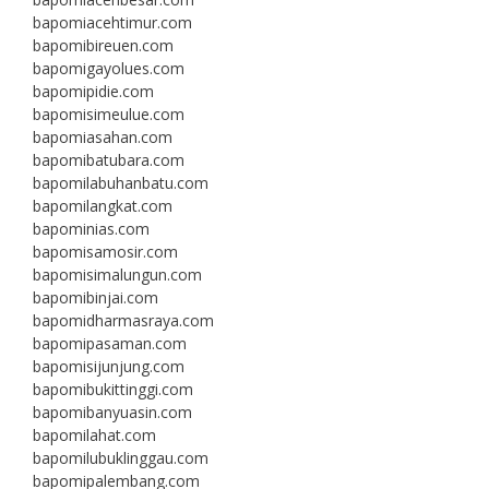
bapomiacehtimur.com
bapomibireuen.com
bapomigayolues.com
bapomipidie.com
bapomisimeulue.com
bapomiasahan.com
bapomibatubara.com
bapomilabuhanbatu.com
bapomilangkat.com
bapominias.com
bapomisamosir.com
bapomisimalungun.com
bapomibinjai.com
bapomidharmasraya.com
bapomipasaman.com
bapomisijunjung.com
bapomibukittinggi.com
bapomibanyuasin.com
bapomilahat.com
bapomilubuklinggau.com
bapomipalembang.com