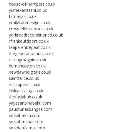
house-of-hampers.co.uk
yumekanzashi.co.uk
fatnanas.co.uk
emilykatedesign.co.uk
crossfelloutdoors.co.uk
yorkroadreconditioned.co.uk
rfrankoutdoors.co.uk
teaparentrepeat.co.uk
thegenerationhub.co.uk
talkingmagpie.co.uk
humancotton.co.uk
newdawndigitals.co.uk
saintfelice.co.uk
mrjapparel.co.uk
kinkycatalog.co.uk
thefaciahub.co.uk
yayasanbinabakti.com
paudtunasbangsa.com
smkal-amin.com
smkal-manar.com
smkdarulamal.com