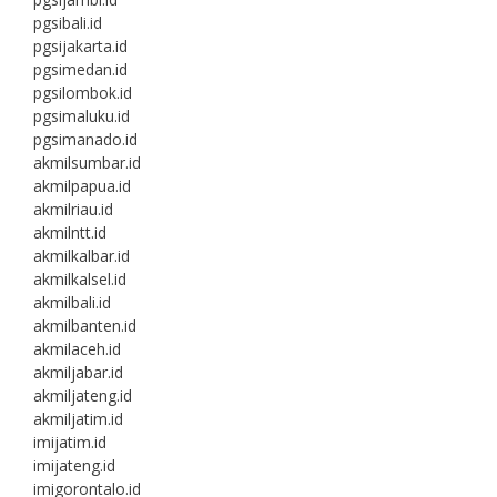
pgsibali.id
pgsijakarta.id
pgsimedan.id
pgsilombok.id
pgsimaluku.id
pgsimanado.id
akmilsumbar.id
akmilpapua.id
akmilriau.id
akmilntt.id
akmilkalbar.id
akmilkalsel.id
akmilbali.id
akmilbanten.id
akmilaceh.id
akmiljabar.id
akmiljateng.id
akmiljatim.id
imijatim.id
imijateng.id
imigorontalo.id