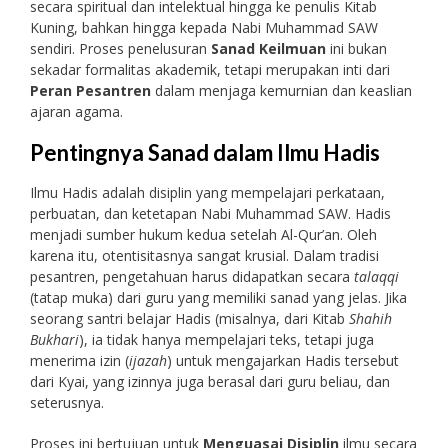
secara spiritual dan intelektual hingga ke penulis Kitab
Kuning, bahkan hingga kepada Nabi Muhammad SAW
sendiri. Proses penelusuran
Sanad Keilmuan
ini bukan
sekadar formalitas akademik, tetapi merupakan inti dari
Peran Pesantren
dalam menjaga kemurnian dan keaslian
ajaran agama.
Pentingnya Sanad dalam Ilmu Hadis
Ilmu Hadis adalah disiplin yang mempelajari perkataan,
perbuatan, dan ketetapan Nabi Muhammad SAW. Hadis
menjadi sumber hukum kedua setelah Al-Qur’an. Oleh
karena itu, otentisitasnya sangat krusial. Dalam tradisi
pesantren, pengetahuan harus didapatkan secara
talaqqi
(tatap muka) dari guru yang memiliki sanad yang jelas. Jika
seorang santri belajar Hadis (misalnya, dari Kitab
Shahih
Bukhari
), ia tidak hanya mempelajari teks, tetapi juga
menerima izin (
ijazah
) untuk mengajarkan Hadis tersebut
dari Kyai, yang izinnya juga berasal dari guru beliau, dan
seterusnya.
Proses ini bertujuan untuk
Menguasai Disiplin
ilmu secara