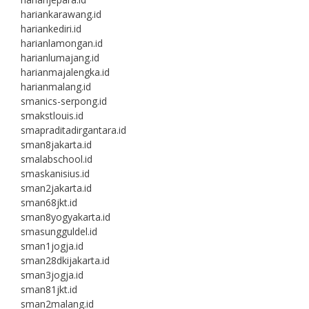
hariankarawang.id
hariankediri.id
harianlamongan.id
harianlumajang.id
harianmajalengka.id
harianmalang.id
smanics-serpong.id
smakstlouis.id
smapraditadirgantara.id
sman8jakarta.id
smalabschool.id
smaskanisius.id
sman2jakarta.id
sman68jkt.id
sman8yogyakarta.id
smasungguldel.id
sman1jogja.id
sman28dkijakarta.id
sman3jogja.id
sman81jkt.id
sman2malang.id