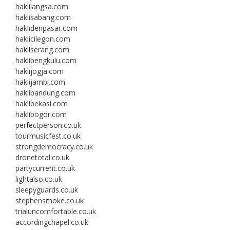
haklilangsa.com
haklisabang.com
haklidenpasar.com
haklicilegon.com
hakliserang.com
haklibengkulu.com
haklijogja.com
haklijambi.com
haklibandung.com
haklibekasi.com
haklibogor.com
perfectperson.co.uk
tourmusicfest.co.uk
strongdemocracy.co.uk
dronetotal.co.uk
partycurrent.co.uk
lightalso.co.uk
sleepyguards.co.uk
stephensmoke.co.uk
trialuncomfortable.co.uk
accordingchapel.co.uk