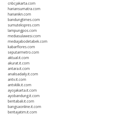
cnbcjakarta.com
hariansumatra.com
harianikn.com
bandungtimes.com
sumutekspres.com
lampungpos.com
mediasulawesi.com
mediajabodetabek.com
kabarflores.com
seputarmetro.com
aktual.it.com
akurat.it.com
antara.it.com
analisadaily.it.com
antv.it.com
antvklik.it.com
ayojakarta.it.com
ayobandung.it.com
beritabali.it.com
bangsaonline.it.com
beritajatim.it.com