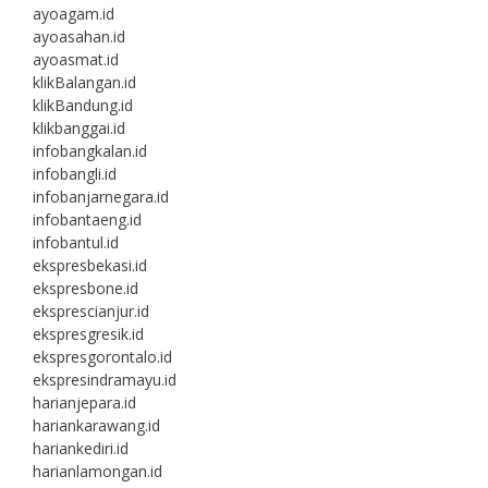
ayoagam.id
ayoasahan.id
ayoasmat.id
klikBalangan.id
klikBandung.id
klikbanggai.id
infobangkalan.id
infobangli.id
infobanjarnegara.id
infobantaeng.id
infobantul.id
ekspresbekasi.id
ekspresbone.id
eksprescianjur.id
ekspresgresik.id
ekspresgorontalo.id
ekspresindramayu.id
harianjepara.id
hariankarawang.id
hariankediri.id
harianlamongan.id