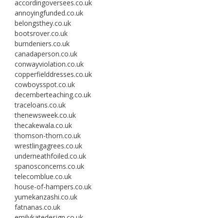
accordingoversees.co.uk
annoyingfunded.co.uk
belongsthey.co.uk
bootsrover.co.uk
burndeniers.co.uk
canadaperson.co.uk
conwayviolation.co.uk
copperfielddresses.co.uk
cowboysspot.co.uk
decemberteaching.co.uk
traceloans.co.uk
thenewsweek.co.uk
thecakewala.co.uk
thomson-thorn.co.uk
wrestlingagrees.co.uk
underneathfoiled.co.uk
spanosconcerns.co.uk
telecomblue.co.uk
house-of-hampers.co.uk
yumekanzashi.co.uk
fatnanas.co.uk
emilykatedesign.co.uk