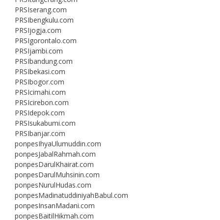
PRSIserang.com
PRSIbengkulu.com
PRSIjogja.com
PRSIgorontalo.com
PRSIjambi.com
PRSIbandung.com
PRSIbekasi.com
PRSIbogor.com
PRSIcimahi.com
PRSIcirebon.com
PRSIdepok.com
PRSIsukabumi.com
PRSIbanjar.com
ponpesIhyaUlumuddin.com
ponpesJabalRahmah.com
ponpesDarulKhairat.com
ponpesDarulMuhsinin.com
ponpesNurulHudas.com
ponpesMadinatuddiniyahBabul.com
ponpesInsanMadani.com
ponpesBaitilHikmah.com