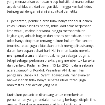
yang menawarkan panduan hidup holistik, di mana setiap
aspek kehidupan, dari bangun tidur hingga kembali tidur,
terintegrasi dengan nilai-nilai spiritual dan etika.
Di pesantren, pembelajaran tidak hanya terjadi di dalam
kelas. Setiap rutinitas harian, mulai dari salat berjamaah
lima waktu, makan bersama, hingga membersihkan
lingkungan, adalah bagian dari proses pendidikan. Santri
tidak hanya diajarkan tentang hukum-hukum fikih secara
teoretis, tetapi juga dibiasakan untuk mengaplikasikannya
dalam kehidupan sehari-hari. Hal ini membantu mereka
mengenal aturan Islam
tidak hanya sebagai dogma,
tetapi sebagai pedoman praktis yang membentuk karakter
dan perilaku. Pada hari Senin, 15 Juli 2024, dalam sebuah
acara
halaqah
di Pondok Pesantren Al-Hikmah, kiai
pengasuh, Bapak K.H. Syarif Hidayatullah, menekankan
bahwa ibadah tidak hanya sebatas ritual, tetapi juga
manifestasi dari akhlak yang baik.
Kurikulum pesantren dirancang untuk memberikan
pemahaman yang mendalam tentang berbagai disiplin ilmu
agama. Santri akan mempelajari ilmu tafsir untuk