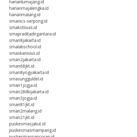
harianlumajang.id
harianmajalengka.id
harianmalang.id
smanics-serpong.id
smakstlouis.id
smapraditadirgantara.id
sman8jakarta.id
smalabschool.id
smaskanisius.id
sman2jakarta.id
sman68jkt.id
sman8yogyakarta.id
smasungguldel.id
sman1jogja.id
sman28dkijakarta.id
sman3jogja.id
sman81jkt.id
sman2malang.id
sman21jkt.id
puskesmasjakut.id
puskesmasmampang.id
puskesmaspancoran.id