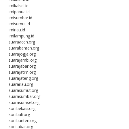
imikalsel.id
imipapua.id
imisumbar.id
imisumut.id
imiriau.id
imilampung.id
suaraaceh.org
suarabanten.org
suarajogja.org
suarajambi.org
suarajabar.org
suarajatim.org
suarajateng.org
suarariau.org
suarasumut.org
suarasumbar.org
suarasumsel.org
konibekasi.org
konibali.org
konibanten.org
konijabar.org