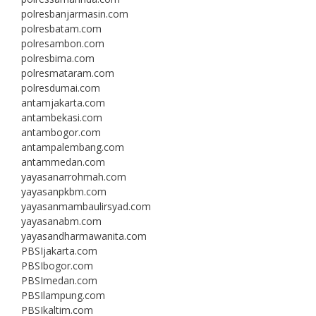
polresbanjarmasin.com
polresbatam.com
polresambon.com
polresbima.com
polresmataram.com
polresdumai.com
antamjakarta.com
antambekasi.com
antambogor.com
antampalembang.com
antammedan.com
yayasanarrohmah.com
yayasanpkbm.com
yayasanmambaulirsyad.com
yayasanabm.com
yayasandharmawanita.com
PBSIjakarta.com
PBSIbogor.com
PBSImedan.com
PBSIlampung.com
PBSIkaltim.com