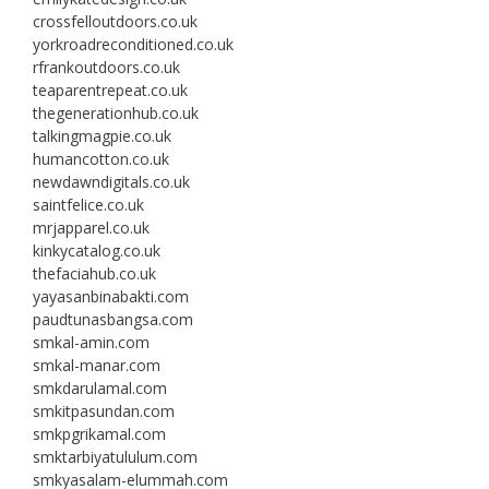
crossfelloutdoors.co.uk
yorkroadreconditioned.co.uk
rfrankoutdoors.co.uk
teaparentrepeat.co.uk
thegenerationhub.co.uk
talkingmagpie.co.uk
humancotton.co.uk
newdawndigitals.co.uk
saintfelice.co.uk
mrjapparel.co.uk
kinkycatalog.co.uk
thefaciahub.co.uk
yayasanbinabakti.com
paudtunasbangsa.com
smkal-amin.com
smkal-manar.com
smkdarulamal.com
smkitpasundan.com
smkpgrikamal.com
smktarbiyatululum.com
smkyasalam-elummah.com