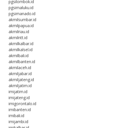
pgsilombok.id
pgsimaluku.id
pgsimanado.id
akmilsumbar.id
akmilpapua.id
akmilriau.id
akmilntt.id
akmilkalbar.id
akmilkalsel.id
akmilbali.id
akmilbanten.id
akmilaceh.id
akmiljabar.id
akmiljateng.id
akmiljatim.id
imijatim.id
imijateng.id
imigorontalo.id
imibanten.id
imibali.id
imijambi.id
imikalbar.id