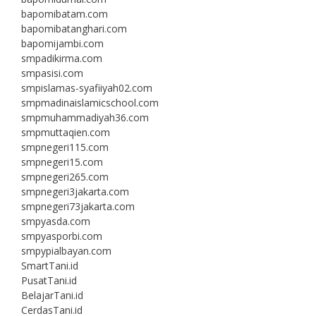
bapomibatam.com
bapomibatanghari.com
bapomijambi.com
smpadikirma.com
smpasisi.com
smpislamas-syafiiyah02.com
smpmadinaislamicschool.com
smpmuhammadiyah36.com
smpmuttaqien.com
smpnegeri115.com
smpnegeri15.com
smpnegeri265.com
smpnegeri3jakarta.com
smpnegeri73jakarta.com
smpyasda.com
smpyasporbi.com
smpypialbayan.com
SmartTani.id
PusatTani.id
BelajarTani.id
CerdasTani.id