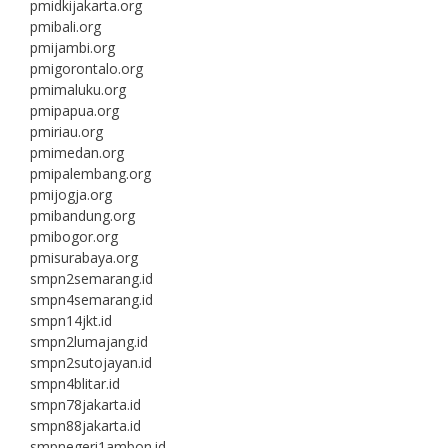
pmidkijakarta.org
pmibali.org
pmijambi.org
pmigorontalo.org
pmimaluku.org
pmipapua.org
pmiriau.org
pmimedan.org
pmipalembang.org
pmijogja.org
pmibandung.org
pmibogor.org
pmisurabaya.org
smpn2semarang.id
smpn4semarang.id
smpn14jkt.id
smpn2lumajang.id
smpn2sutojayan.id
smpn4blitar.id
smpn78jakarta.id
smpn88jakarta.id
smpnegeri1ambon.id