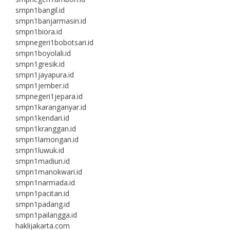
smpn1bangil.id
smpn1banjarmasin.id
smpn1biora.id
smpnegeri1bobotsari.id
smpn1boyolali.id
smpn1gresik.id
smpn1jayapura.id
smpn1jember.id
smpnegeri1jepara.id
smpn1karanganyar.id
smpn1kendari.id
smpn1kranggan.id
smpn1lamongan.id
smpn1luwuk.id
smpn1madiun.id
smpn1manokwari.id
smpn1narmada.id
smpn1pacitan.id
smpn1padang.id
smpn1pailangga.id
haklijakarta.com