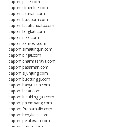
bapomipidie.com
bapomisimeulue.com
bapomiasahan.com
bapomibatubara.com
bapomilabuhanbatu.com
bapomilangkat.com
bapominias.com
bapomisamosir.com
bapomisimalungun.com
bapomibinjai.com
bapomidharmasraya.com
bapomipasaman.com
bapomisijunjung.com
bapomibukittinggi.com
bapomibanyuasin.com
bapomilahat.com
bapomilubuklinggau.com
bapomipalembang.com
bapomiPrabumulih.com
bapomibengkalis.com
bapomipelalawan.com
bapomidumai.com