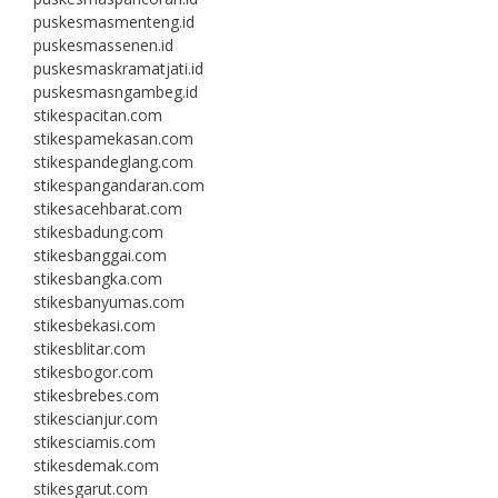
puskesmasmenteng.id
puskesmassenen.id
puskesmaskramatjati.id
puskesmasngambeg.id
stikespacitan.com
stikespamekasan.com
stikespandeglang.com
stikespangandaran.com
stikesacehbarat.com
stikesbadung.com
stikesbanggai.com
stikesbangka.com
stikesbanyumas.com
stikesbekasi.com
stikesblitar.com
stikesbogor.com
stikesbrebes.com
stikescianjur.com
stikesciamis.com
stikesdemak.com
stikesgarut.com