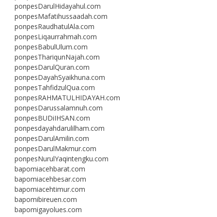
ponpesDarulHidayahul.com
ponpesMafatihussaadah.com
ponpesRaudhatulAla.com
ponpesLiqaurrahmah.com
ponpesBabulUlum.com
ponpesThariqunNajah.com
ponpesDarulQuran.com
ponpesDayahSyaikhuna.com
ponpesTahfidzulQua.com
ponpesRAHMATULHIDAYAH.com
ponpesDarussalamnuh.com
ponpesBUDiIHSAN.com
ponpesdayahdarulilham.com
ponpesDarulAmilin.com
ponpesDarulMakmur.com
ponpesNurulYaqintengku.com
bapomiacehbarat.com
bapomiacehbesar.com
bapomiacehtimur.com
bapomibireuen.com
bapomigayolues.com