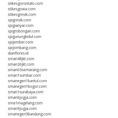
stikesgorontalo.com
stikesgowa.com
stikesgresik.com
spigresik.com
spigianyar.com
spigrobongan.com
spigunungkidul.com
spijember.com
spijombang.com
dianflores.id
sman48jkt.com
sman26jkt.com
sman03semarang.com
sman1sumbar.com
smanegeri1bantul.com
smanegeri1bogor.com
sman1surabaya.com
sman6jogja.com
sma1magelang.com
sman9jogja.com
smanegeri3bandung.com