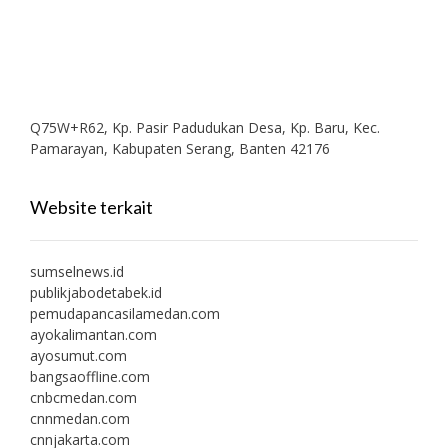
Q75W+R62, Kp. Pasir Padudukan Desa, Kp. Baru, Kec.
Pamarayan, Kabupaten Serang, Banten 42176
Website terkait
sumselnews.id
publikjabodetabek.id
pemudapancasilamedan.com
ayokalimantan.com
ayosumut.com
bangsaoffline.com
cnbcmedan.com
cnnmedan.com
cnnjakarta.com