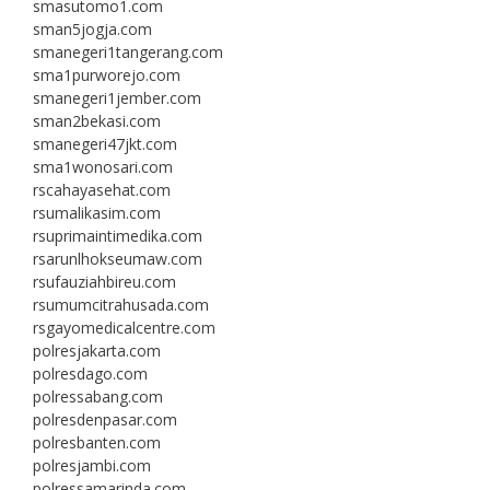
smasutomo1.com
sman5jogja.com
smanegeri1tangerang.com
sma1purworejo.com
smanegeri1jember.com
sman2bekasi.com
smanegeri47jkt.com
sma1wonosari.com
rscahayasehat.com
rsumalikasim.com
rsuprimaintimedika.com
rsarunlhokseumaw.com
rsufauziahbireu.com
rsumumcitrahusada.com
rsgayomedicalcentre.com
polresjakarta.com
polresdago.com
polressabang.com
polresdenpasar.com
polresbanten.com
polresjambi.com
polressamarinda.com