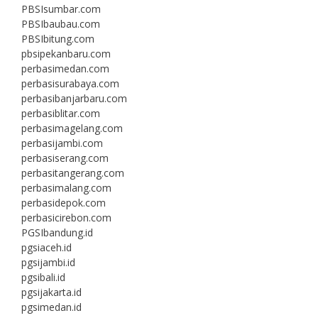
PBSIsumbar.com
PBSIbaubau.com
PBSIbitung.com
pbsipekanbaru.com
perbasimedan.com
perbasisurabaya.com
perbasibanjarbaru.com
perbasiblitar.com
perbasimagelang.com
perbasijambi.com
perbasiserang.com
perbasitangerang.com
perbasimalang.com
perbasidepok.com
perbasicirebon.com
PGSIbandung.id
pgsiaceh.id
pgsijambi.id
pgsibali.id
pgsijakarta.id
pgsimedan.id