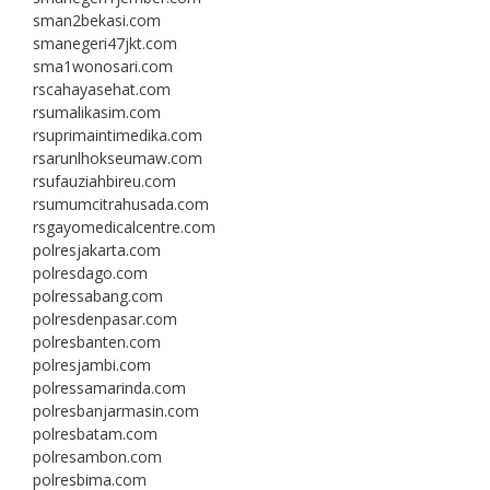
sman2bekasi.com
smanegeri47jkt.com
sma1wonosari.com
rscahayasehat.com
rsumalikasim.com
rsuprimaintimedika.com
rsarunlhokseumaw.com
rsufauziahbireu.com
rsumumcitrahusada.com
rsgayomedicalcentre.com
polresjakarta.com
polresdago.com
polressabang.com
polresdenpasar.com
polresbanten.com
polresjambi.com
polressamarinda.com
polresbanjarmasin.com
polresbatam.com
polresambon.com
polresbima.com