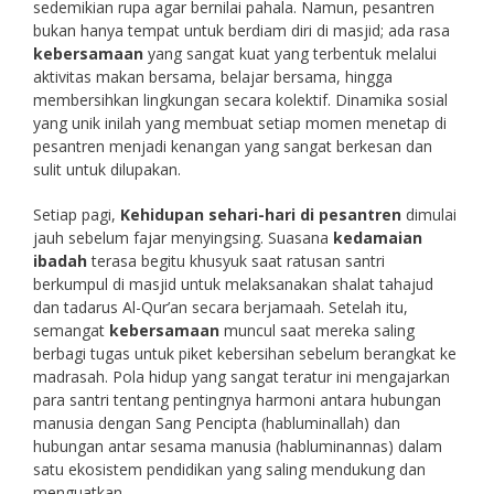
sedemikian rupa agar bernilai pahala. Namun, pesantren
bukan hanya tempat untuk berdiam diri di masjid; ada rasa
kebersamaan
yang sangat kuat yang terbentuk melalui
aktivitas makan bersama, belajar bersama, hingga
membersihkan lingkungan secara kolektif. Dinamika sosial
yang unik inilah yang membuat setiap momen menetap di
pesantren menjadi kenangan yang sangat berkesan dan
sulit untuk dilupakan.
Setiap pagi,
Kehidupan sehari-hari di pesantren
dimulai
jauh sebelum fajar menyingsing. Suasana
kedamaian
ibadah
terasa begitu khusyuk saat ratusan santri
berkumpul di masjid untuk melaksanakan shalat tahajud
dan tadarus Al-Qur’an secara berjamaah. Setelah itu,
semangat
kebersamaan
muncul saat mereka saling
berbagi tugas untuk piket kebersihan sebelum berangkat ke
madrasah. Pola hidup yang sangat teratur ini mengajarkan
para santri tentang pentingnya harmoni antara hubungan
manusia dengan Sang Pencipta (habluminallah) dan
hubungan antar sesama manusia (habluminannas) dalam
satu ekosistem pendidikan yang saling mendukung dan
menguatkan.