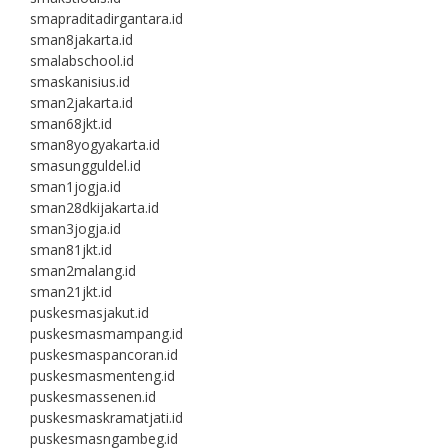
smapraditadirgantara.id
sman8jakarta.id
smalabschool.id
smaskanisius.id
sman2jakarta.id
sman68jkt.id
sman8yogyakarta.id
smasungguldel.id
sman1jogja.id
sman28dkijakarta.id
sman3jogja.id
sman81jkt.id
sman2malang.id
sman21jkt.id
puskesmasjakut.id
puskesmasmampang.id
puskesmaspancoran.id
puskesmasmenteng.id
puskesmassenen.id
puskesmaskramatjati.id
puskesmasngambeg.id