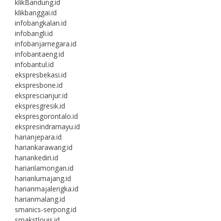
klikBandung.id
klikbanggai.id
infobangkalan.id
infobangli.id
infobanjarnegara.id
infobantaeng.id
infobantul.id
ekspresbekasi.id
ekspresbone.id
eksprescianjur.id
ekspresgresik.id
ekspresgorontalo.id
ekspresindramayu.id
harianjepara.id
hariankarawang.id
hariankediri.id
harianlamongan.id
harianlumajang.id
harianmajalengka.id
harianmalang.id
smanics-serpong.id
smakstlouis.id