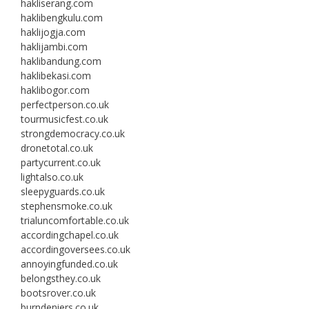
hakliserang.com
haklibengkulu.com
haklijogja.com
haklijambi.com
haklibandung.com
haklibekasi.com
haklibogor.com
perfectperson.co.uk
tourmusicfest.co.uk
strongdemocracy.co.uk
dronetotal.co.uk
partycurrent.co.uk
lightalso.co.uk
sleepyguards.co.uk
stephensmoke.co.uk
trialuncomfortable.co.uk
accordingchapel.co.uk
accordingoversees.co.uk
annoyingfunded.co.uk
belongsthey.co.uk
bootsrover.co.uk
burndeniers.co.uk