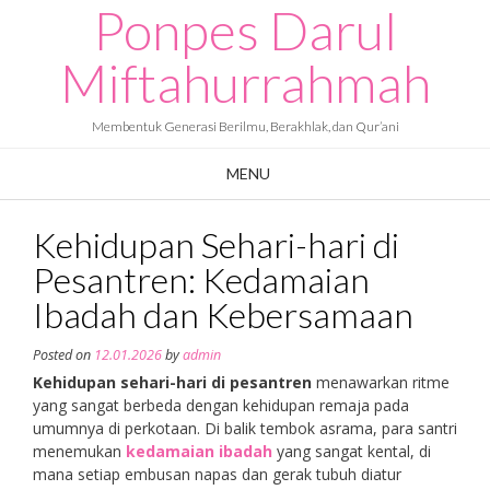
Ponpes Darul
Skip
to
content
Miftahurrahmah
Membentuk Generasi Berilmu, Berakhlak, dan Qur’ani
MENU
Kehidupan Sehari-hari di
Pesantren: Kedamaian
Ibadah dan Kebersamaan
Posted on
12.01.2026
by
admin
Kehidupan sehari-hari di pesantren
menawarkan ritme
yang sangat berbeda dengan kehidupan remaja pada
umumnya di perkotaan. Di balik tembok asrama, para santri
menemukan
kedamaian ibadah
yang sangat kental, di
mana setiap embusan napas dan gerak tubuh diatur