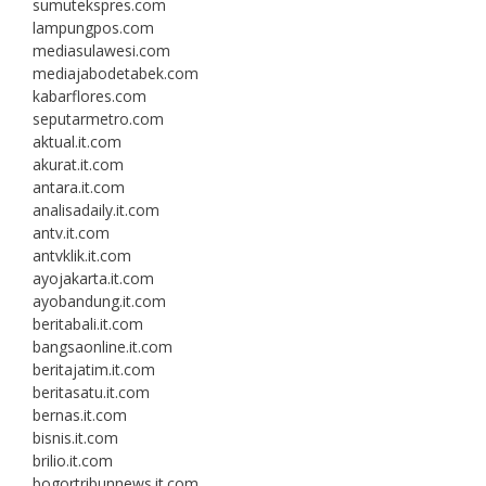
sumutekspres.com
lampungpos.com
mediasulawesi.com
mediajabodetabek.com
kabarflores.com
seputarmetro.com
aktual.it.com
akurat.it.com
antara.it.com
analisadaily.it.com
antv.it.com
antvklik.it.com
ayojakarta.it.com
ayobandung.it.com
beritabali.it.com
bangsaonline.it.com
beritajatim.it.com
beritasatu.it.com
bernas.it.com
bisnis.it.com
brilio.it.com
bogortribunnews.it.com