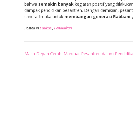
bahwa
semakin banyak
kegiatan positif yang dilaku
dampak pendidikan pesantren. Dengan demikian, pesan
candradimuka untuk
membangun generasi Rabbani
y
Posted in
Edukasi
,
Pendidikan
Post
Masa Depan Cerah: Manfaat Pesantren dalam Pendidik
navigation