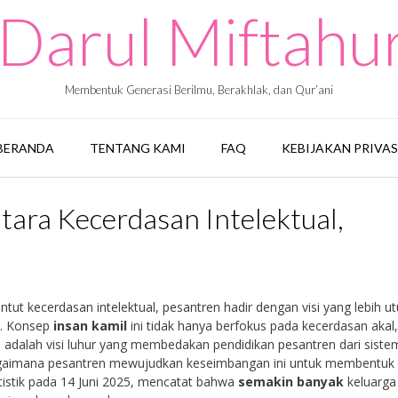
Darul Miftah
Membentuk Generasi Berilmu, Berakhlak, dan Qur’ani
BERANDA
TENTANG KAMI
FAQ
KEBIJAKAN PRIVAS
tara Kecerdasan Intelektual,
t kecerdasan intelektual, pesantren hadir dengan visi yang lebih ut
. Konsep
insan kamil
ini tidak hanya berfokus pada kecerdasan akal,
 adalah visi luhur yang membedakan pendidikan pesantren dari siste
i bagaimana pesantren mewujudkan keseimbangan ini untuk membentuk
atistik pada 14 Juni 2025, mencatat bahwa
semakin banyak
keluarga 