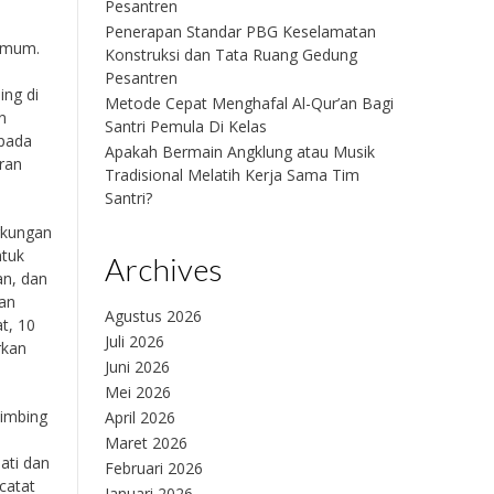
Pesantren
Penerapan Standar PBG Keselamatan
 umum.
Konstruksi dan Tata Ruang Gedung
Pesantren
ing di
Metode Cepat Menghafal Al-Qur’an Bagi
n
Santri Pemula Di Kelas
 pada
Apakah Bermain Angklung atau Musik
ran
Tradisional Melatih Kerja Sama Tim
Santri?
gkungan
ntuk
Archives
an, dan
gan
Agustus 2026
t, 10
Juli 2026
rkan
Juni 2026
Mei 2026
bimbing
April 2026
Maret 2026
ati dan
Februari 2026
catat
Januari 2026