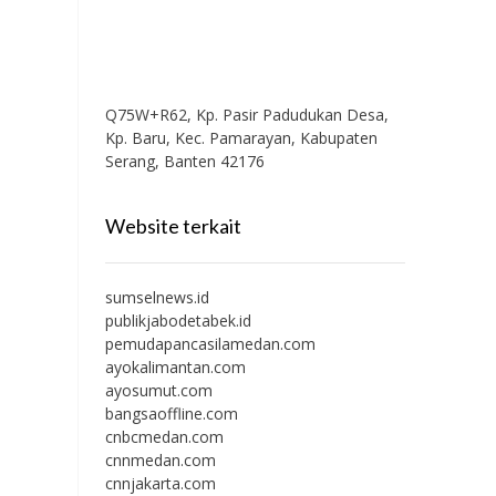
Q75W+R62, Kp. Pasir Padudukan Desa,
Kp. Baru, Kec. Pamarayan, Kabupaten
Serang, Banten 42176
Website terkait
sumselnews.id
publikjabodetabek.id
pemudapancasilamedan.com
ayokalimantan.com
ayosumut.com
bangsaoffline.com
cnbcmedan.com
cnnmedan.com
cnnjakarta.com