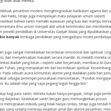
agi anak-anak mereka.
telektual, pesantren modern mengintegrasikan kurikulum agama dan
ikih dan hadis, tetapi juga mempelajari mata pelajaran umum seperti
mastikan bahwa santri memiliki wawasan yang luas dan mampu bersa
sementara ilmu umum menjadi alat untuk berinteraksi dan memberika
m peneliti pendidikan di Universitas Gadjah Mada yang dipublikasikan
kin banyak
lembaga pendidikan yang mengadopsi model pembelaja
tren juga sangat menekankan kecerdasan emosional dan spiritual. Lin
si, dan menyelesaikan masalah secara mandiri. Ini melatih mereka u
rutinitas ibadah yang ketat—seperti salat berjamaah, membaca Al-Qur
n Tuhan, yang merupakan inti dari kecerdasan spiritual. Keseimban
i. Pada sebuah acara komunitas alumni yang diadakan pada hari Juma
njabat sebagai pemimpin perusahaan menceritakan, “Pondok mengaja
 Itu adalah nilai yang saya pegang teguh hingga kini.”
 hidup bagi para santri. Mereka bukan hanya pengajar, tetapi juga pem
 yang diajarkan. Kedekatan santri dengan guru memungkinkan proses
ni menciptakan individu yang tidak hanya cerdas, tetapi juga rendah h
tugas yang sedang meninjau kegiatan amal dari alumni pesantren, men