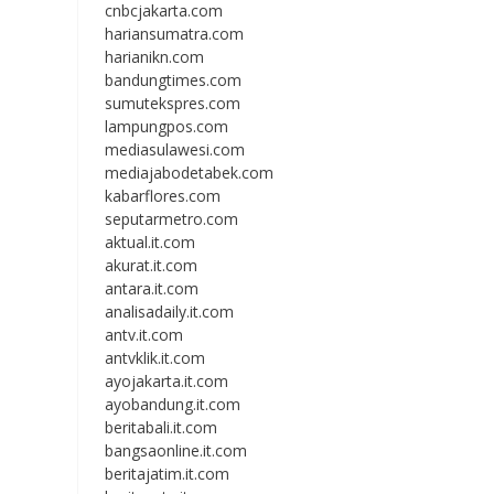
cnbcjakarta.com
hariansumatra.com
harianikn.com
bandungtimes.com
sumutekspres.com
lampungpos.com
mediasulawesi.com
mediajabodetabek.com
kabarflores.com
seputarmetro.com
aktual.it.com
akurat.it.com
antara.it.com
analisadaily.it.com
antv.it.com
antvklik.it.com
ayojakarta.it.com
ayobandung.it.com
beritabali.it.com
bangsaonline.it.com
beritajatim.it.com