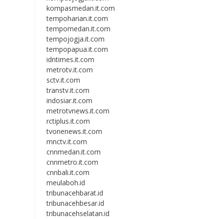
kompasmedan.it.com
tempoharian.it.com
tempomedan.it.com
tempojogja.it.com
tempopapua.it.com
idntimes.it.com
metrotv.it.com
sctv.it.com
transtv.it.com
indosiar.it.com
metrotvnews.it.com
rctiplus.it.com
tvonenews.it.com
mnctv.it.com
cnnmedan.it.com
cnnmetro.it.com
cnnbali.it.com
meulaboh.id
tribunacehbarat.id
tribunacehbesar.id
tribunacehselatan.id