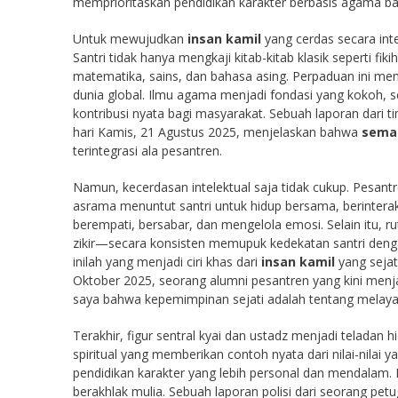
memprioritaskan pendidikan karakter berbasis agama b
Untuk mewujudkan
insan kamil
yang cerdas secara in
Santri tidak hanya mengkaji kitab-kitab klasik seperti f
matematika, sains, dan bahasa asing. Perpaduan ini me
dunia global. Ilmu agama menjadi fondasi yang kokoh, 
kontribusi nyata bagi masyarakat. Sebuah laporan dari ti
hari Kamis, 21 Agustus 2025, menjelaskan bahwa
sema
terintegrasi ala pesantren.
Namun, kecerdasan intelektual saja tidak cukup. Pesan
asrama menuntut santri untuk hidup bersama, berinterak
berempati, bersabar, dan mengelola emosi. Selain itu, 
zikir—secara konsisten memupuk kedekatan santri denga
inilah yang menjadi ciri khas dari
insan kamil
yang sejat
Oktober 2025, seorang alumni pesantren yang kini me
saya bahwa kepemimpinan sejati adalah tentang melayani.
Terakhir, figur sentral kyai dan ustadz menjadi teladan
spiritual yang memberikan contoh nyata dari nilai-nilai
pendidikan karakter yang lebih personal dan mendalam. I
berakhlak mulia. Sebuah laporan polisi dari seorang pe