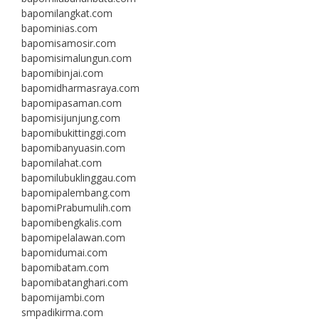
bapomilangkat.com
bapominias.com
bapomisamosir.com
bapomisimalungun.com
bapomibinjai.com
bapomidharmasraya.com
bapomipasaman.com
bapomisijunjung.com
bapomibukittinggi.com
bapomibanyuasin.com
bapomilahat.com
bapomilubuklinggau.com
bapomipalembang.com
bapomiPrabumulih.com
bapomibengkalis.com
bapomipelalawan.com
bapomidumai.com
bapomibatam.com
bapomibatanghari.com
bapomijambi.com
smpadikirma.com