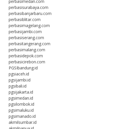
perbasimedan.com
perbasisurabaya.com
perbasibanjarbaru.com
perbasiblitar.com
perbasimagelang.com
perbasijambi.com
perbasiserang.com
perbasitangerang.com
perbasimalang.com
perbasidepok.com
perbasicirebon.com
PGSIbandung.id
pgsiaceh.id
pgsijambi.id
pgsibali.id
pgsijakarta.id
pgsimedan.id
pgsilombok.id
pgsimaluku.id
pgsimanado.id
akmilsumbar.id
akmilpapua.id