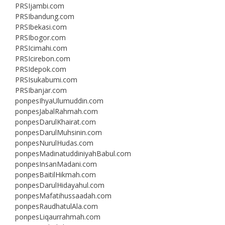
PRSIjambi.com
PRSIbandung.com
PRSIbekasi.com
PRSIbogor.com
PRSIcimahi.com
PRSIcirebon.com
PRSIdepok.com
PRSIsukabumi.com
PRSIbanjar.com
ponpesIhyaUlumuddin.com
ponpesJabalRahmah.com
ponpesDarulKhairat.com
ponpesDarulMuhsinin.com
ponpesNurulHudas.com
ponpesMadinatuddiniyahBabul.com
ponpesInsanMadani.com
ponpesBaitilHikmah.com
ponpesDarulHidayahul.com
ponpesMafatihussaadah.com
ponpesRaudhatulAla.com
ponpesLiqaurrahmah.com