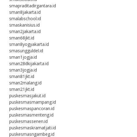
smapraditadirgantara.id
sman8jakarta.id
smalabschool.id
smaskanisius.id
sman2jakarta.id
sman68jkt.id
sman8yogyakarta.id
smasungguldel.id
sman1jogja.id
sman28dkijakarta.id
sman3jogja.id
sman81jkt.id
sman2malang.id
sman21jkt.id
puskesmasjakut.id
puskesmasmampang.id
puskesmaspancoran.id
puskesmasmenteng.id
puskesmassenen.id
puskesmaskramatjati.id
puskesmasngambeg.id