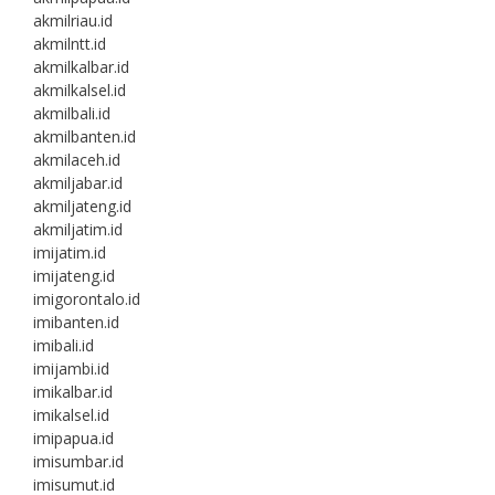
akmilriau.id
akmilntt.id
akmilkalbar.id
akmilkalsel.id
akmilbali.id
akmilbanten.id
akmilaceh.id
akmiljabar.id
akmiljateng.id
akmiljatim.id
imijatim.id
imijateng.id
imigorontalo.id
imibanten.id
imibali.id
imijambi.id
imikalbar.id
imikalsel.id
imipapua.id
imisumbar.id
imisumut.id