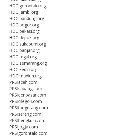
HDCIgorontalo.org
HDCIjambi.org
HDCIbandung.org
HDCIbogor.org
HDCIbekasi.org
HDCIdepok.org
HDCIsukabumi.org
HDCIbanjar.org
HDCItegal.org
HDCIsemarang.org
HDCIkediri.org
HDCImadiun.org
PRSIaceh.com
PRSIsabang.com
PRSIdenpasar.com
PRSIcilegon.com
PRSItangerang.com
PRSIserang.com
PRSIbengkulu.com
PRSIjogja.com
PRSIgorontalo.com