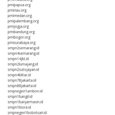
pmipapua.org
pmiriau.org
pmimedan.org
pmipalembang.org
pmijogja.org
pmibandung.org
pmibogor.org
pmisurabaya.org
smpn2semarang.id
smpn4semarang.id
smpn14jkt.id
smpn2lumajang.id
smpn2sutojayan.id
smpn4blitar.id
smpn78jakarta.id
smpn88jakarta.id
smpnegeri1ambon.id
smpn1bangil.id
smpn1banjarmasin.id
smpn1biora.id
smpnegeri1bobotsari.id