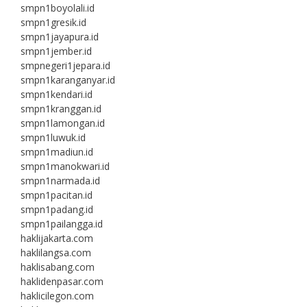
smpn1boyolali.id
smpn1gresik.id
smpn1jayapura.id
smpn1jember.id
smpnegeri1jepara.id
smpn1karanganyar.id
smpn1kendari.id
smpn1kranggan.id
smpn1lamongan.id
smpn1luwuk.id
smpn1madiun.id
smpn1manokwari.id
smpn1narmada.id
smpn1pacitan.id
smpn1padang.id
smpn1pailangga.id
haklijakarta.com
haklilangsa.com
haklisabang.com
haklidenpasar.com
haklicilegon.com