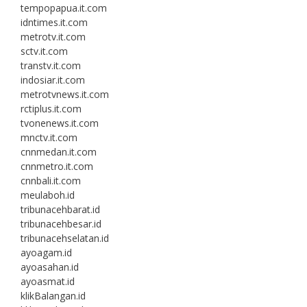
tempopapua.it.com
idntimes.it.com
metrotv.it.com
sctv.it.com
transtv.it.com
indosiar.it.com
metrotvnews.it.com
rctiplus.it.com
tvonenews.it.com
mnctv.it.com
cnnmedan.it.com
cnnmetro.it.com
cnnbali.it.com
meulaboh.id
tribunacehbarat.id
tribunacehbesar.id
tribunacehselatan.id
ayoagam.id
ayoasahan.id
ayoasmat.id
klikBalangan.id