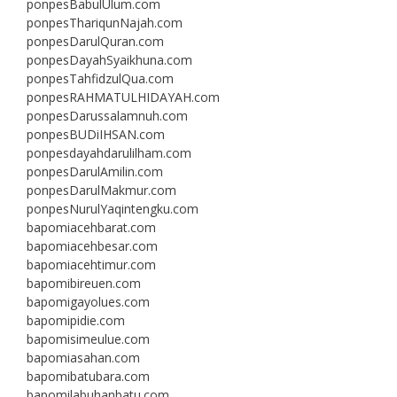
ponpesBabulUlum.com
ponpesThariqunNajah.com
ponpesDarulQuran.com
ponpesDayahSyaikhuna.com
ponpesTahfidzulQua.com
ponpesRAHMATULHIDAYAH.com
ponpesDarussalamnuh.com
ponpesBUDiIHSAN.com
ponpesdayahdarulilham.com
ponpesDarulAmilin.com
ponpesDarulMakmur.com
ponpesNurulYaqintengku.com
bapomiacehbarat.com
bapomiacehbesar.com
bapomiacehtimur.com
bapomibireuen.com
bapomigayolues.com
bapomipidie.com
bapomisimeulue.com
bapomiasahan.com
bapomibatubara.com
bapomilabuhanbatu.com