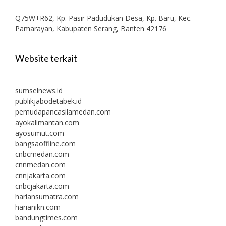
Q75W+R62, Kp. Pasir Padudukan Desa, Kp. Baru, Kec.
Pamarayan, Kabupaten Serang, Banten 42176
Website terkait
sumselnews.id
publikjabodetabek.id
pemudapancasilamedan.com
ayokalimantan.com
ayosumut.com
bangsaoffline.com
cnbcmedan.com
cnnmedan.com
cnnjakarta.com
cnbcjakarta.com
hariansumatra.com
harianikn.com
bandungtimes.com