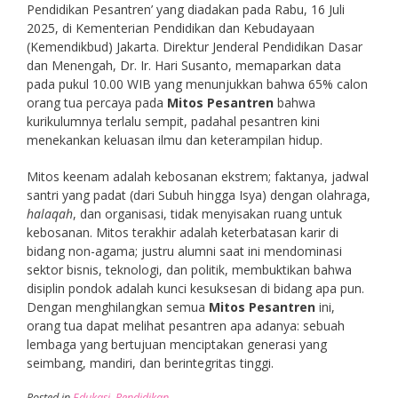
Pendidikan Pesantren’ yang diadakan pada Rabu, 16 Juli
2025, di Kementerian Pendidikan dan Kebudayaan
(Kemendikbud) Jakarta. Direktur Jenderal Pendidikan Dasar
dan Menengah, Dr. Ir. Hari Susanto, memaparkan data
pada pukul 10.00 WIB yang menunjukkan bahwa 65% calon
orang tua percaya pada
Mitos Pesantren
bahwa
kurikulumnya terlalu sempit, padahal pesantren kini
menekankan keluasan ilmu dan keterampilan hidup.
Mitos keenam adalah kebosanan ekstrem; faktanya, jadwal
santri yang padat (dari Subuh hingga Isya) dengan olahraga,
halaqah
, dan organisasi, tidak menyisakan ruang untuk
kebosanan. Mitos terakhir adalah keterbatasan karir di
bidang non-agama; justru alumni saat ini mendominasi
sektor bisnis, teknologi, dan politik, membuktikan bahwa
disiplin pondok adalah kunci kesuksesan di bidang apa pun.
Dengan menghilangkan semua
Mitos Pesantren
ini,
orang tua dapat melihat pesantren apa adanya: sebuah
lembaga yang bertujuan menciptakan generasi yang
seimbang, mandiri, dan berintegritas tinggi.
Posted in
Edukasi
,
Pendidikan