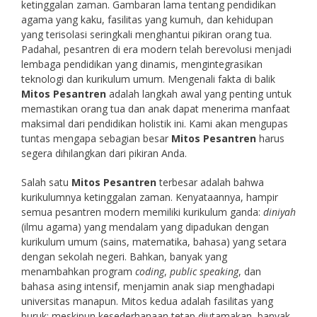
ketinggalan zaman. Gambaran lama tentang pendidikan
agama yang kaku, fasilitas yang kumuh, dan kehidupan
yang terisolasi seringkali menghantui pikiran orang tua.
Padahal, pesantren di era modern telah berevolusi menjadi
lembaga pendidikan yang dinamis, mengintegrasikan
teknologi dan kurikulum umum. Mengenali fakta di balik
Mitos Pesantren
adalah langkah awal yang penting untuk
memastikan orang tua dan anak dapat menerima manfaat
maksimal dari pendidikan holistik ini. Kami akan mengupas
tuntas mengapa sebagian besar
Mitos Pesantren
harus
segera dihilangkan dari pikiran Anda.
Salah satu
Mitos Pesantren
terbesar adalah bahwa
kurikulumnya ketinggalan zaman. Kenyataannya, hampir
semua pesantren modern memiliki kurikulum ganda:
diniyah
(ilmu agama) yang mendalam yang dipadukan dengan
kurikulum umum (sains, matematika, bahasa) yang setara
dengan sekolah negeri. Bahkan, banyak yang
menambahkan program
coding
,
public speaking
, dan
bahasa asing intensif, menjamin anak siap menghadapi
universitas manapun. Mitos kedua adalah fasilitas yang
buruk; meskipun kesederhanaan tetap diutamakan, banyak