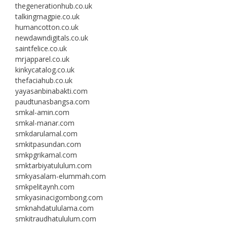
thegenerationhub.co.uk
talkingmagpie.co.uk
humancotton.co.uk
newdawndigitals.co.uk
saintfelice.co.uk
mrjapparel.co.uk
kinkycatalog.co.uk
thefaciahub.co.uk
yayasanbinabakti.com
paudtunasbangsa.com
smkal-amin.com
smkal-manar.com
smkdarulamal.com
smkitpasundan.com
smkpgrikamal.com
smktarbiyatululum.com
smkyasalam-elummah.com
smkpelitaynh.com
smkyasinacigombong.com
smknahdatululama.com
smkitraudhatululum.com