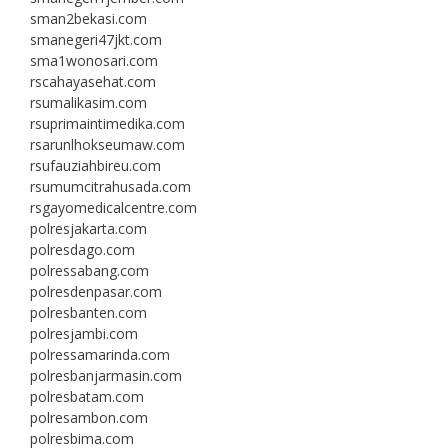
sman2bekasi.com
smanegeri47jkt.com
sma1wonosari.com
rscahayasehat.com
rsumalikasim.com
rsuprimaintimedika.com
rsarunlhokseumaw.com
rsufauziahbireu.com
rsumumcitrahusada.com
rsgayomedicalcentre.com
polresjakarta.com
polresdago.com
polressabang.com
polresdenpasar.com
polresbanten.com
polresjambi.com
polressamarinda.com
polresbanjarmasin.com
polresbatam.com
polresambon.com
polresbima.com