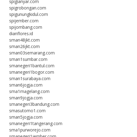
spigianyar.com
spigrobongan.com
spigunungkidul.com
spijember.com
spijombang.com
dianflores.id
sman48jkt.com
sman26jkt.com
sman03semarang.com
sman1sumbar.com
smanegeri1bantul.com
smanegeri1bogor.com
sman1surabaya.com
sman6jogja.com
sma1magelang.com
sman9jogja.com
smanegeri3bandung.com
smasutomo1.com
sman5jogja.com
smanegeri1tangerang.com
sma1purworejo.com
smanegeri1jember.com