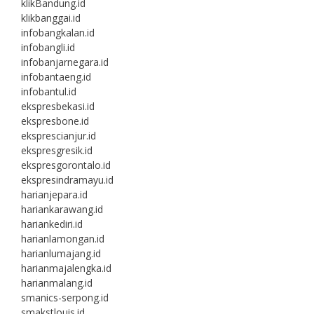
klikBandung.id
klikbanggai.id
infobangkalan.id
infobangli.id
infobanjarnegara.id
infobantaeng.id
infobantul.id
ekspresbekasi.id
ekspresbone.id
eksprescianjur.id
ekspresgresik.id
ekspresgorontalo.id
ekspresindramayu.id
harianjepara.id
hariankarawang.id
hariankediri.id
harianlamongan.id
harianlumajang.id
harianmajalengka.id
harianmalang.id
smanics-serpong.id
smakstlouis.id