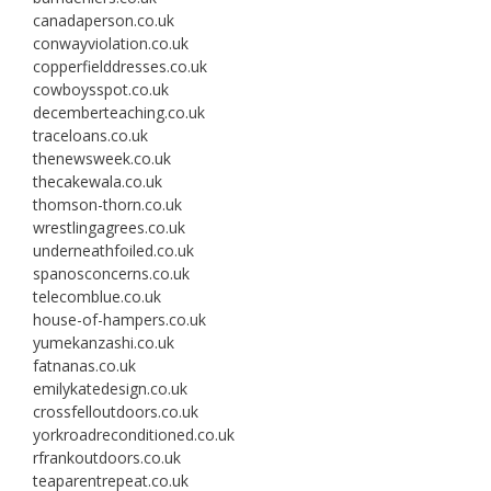
canadaperson.co.uk
conwayviolation.co.uk
copperfielddresses.co.uk
cowboysspot.co.uk
decemberteaching.co.uk
traceloans.co.uk
thenewsweek.co.uk
thecakewala.co.uk
thomson-thorn.co.uk
wrestlingagrees.co.uk
underneathfoiled.co.uk
spanosconcerns.co.uk
telecomblue.co.uk
house-of-hampers.co.uk
yumekanzashi.co.uk
fatnanas.co.uk
emilykatedesign.co.uk
crossfelloutdoors.co.uk
yorkroadreconditioned.co.uk
rfrankoutdoors.co.uk
teaparentrepeat.co.uk