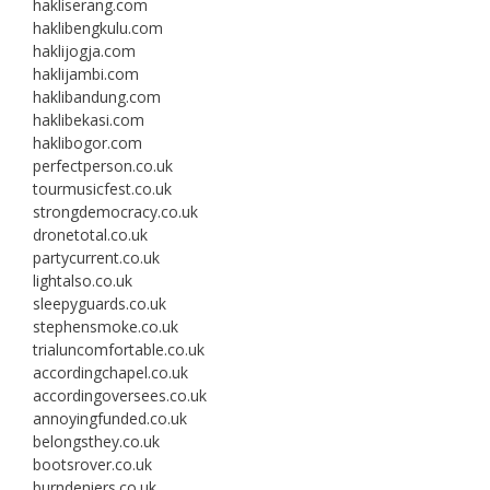
hakliserang.com
haklibengkulu.com
haklijogja.com
haklijambi.com
haklibandung.com
haklibekasi.com
haklibogor.com
perfectperson.co.uk
tourmusicfest.co.uk
strongdemocracy.co.uk
dronetotal.co.uk
partycurrent.co.uk
lightalso.co.uk
sleepyguards.co.uk
stephensmoke.co.uk
trialuncomfortable.co.uk
accordingchapel.co.uk
accordingoversees.co.uk
annoyingfunded.co.uk
belongsthey.co.uk
bootsrover.co.uk
burndeniers.co.uk