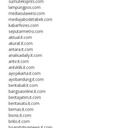
sumutekspres.com
lampungpos.com
mediasulawesi.com
mediajabodetabek.com
kabarflores.com
seputarmetro.com
aktual.it.com
akurat.it.com
antara.it.com
analisadaily.it.com
antv.it.com
antvklik.it.com
ayojakarta.it.com
ayobandung.it.com
beritabali.it.com
bangsaonline.it.com
beritajatim.it.com
beritasatu.it.com
bernas.it.com
bisnis.it.com
brilio.it.com
bogortribunnews.it.com